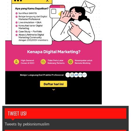
TWEET US!
Tweets by pebisnismuslim