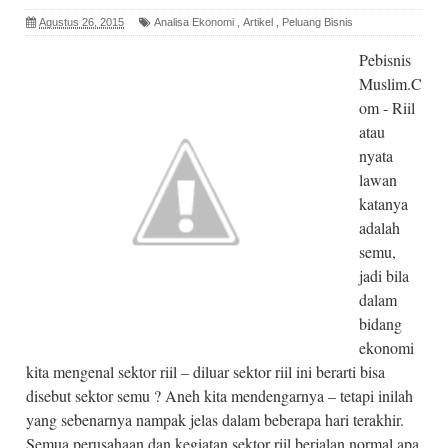
Agustus 26, 2015
Analisa Ekonomi
,
Artikel
,
Peluang Bisnis
Pebisnis
Muslim.C
om - Riil
atau
nyata
lawan
katanya
adalah
semu,
jadi bila
dalam
bidang
ekonomi
kita mengenal sektor riil – diluar sektor riil ini berarti bisa
disebut sektor semu ? Aneh kita mendengarnya – tetapi inilah
yang sebenarnya nampak jelas dalam beberapa hari terakhir.
Semua perusahaan dan kegiatan sektor riil berjalan normal apa