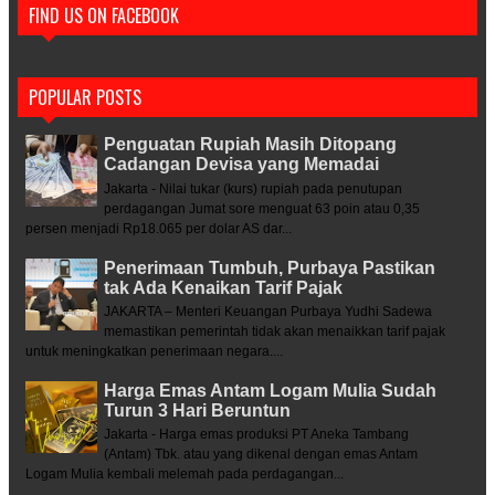
FIND US ON FACEBOOK
POPULAR POSTS
Penguatan Rupiah Masih Ditopang
Cadangan Devisa yang Memadai
Jakarta - Nilai tukar (kurs) rupiah pada penutupan
perdagangan Jumat sore menguat 63 poin atau 0,35
persen menjadi Rp18.065 per dolar AS dar...
Penerimaan Tumbuh, Purbaya Pastikan
tak Ada Kenaikan Tarif Pajak
JAKARTA – Menteri Keuangan Purbaya Yudhi Sadewa
memastikan pemerintah tidak akan menaikkan tarif pajak
untuk meningkatkan penerimaan negara....
Harga Emas Antam Logam Mulia Sudah
Turun 3 Hari Beruntun
Jakarta - Harga emas produksi PT Aneka Tambang
(Antam) Tbk. atau yang dikenal dengan emas Antam
Logam Mulia kembali melemah pada perdagangan...