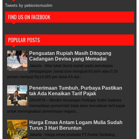
Tweets by pebisnismuslim
FIND US ON FACEBOOK
POPULAR POSTS
Penguatan Rupiah Masih Ditopang
Cadangan Devisa yang Memadai
Jakarta - Nilai tukar (kurs) rupiah pada penutupan
perdagangan Jumat sore menguat 63 poin atau 0,35
persen menjadi Rp18.065 per dolar AS dar...
Penerimaan Tumbuh, Purbaya Pastikan
tak Ada Kenaikan Tarif Pajak
JAKARTA – Menteri Keuangan Purbaya Yudhi Sadewa
memastikan pemerintah tidak akan menaikkan tarif pajak
untuk meningkatkan penerimaan negara....
Harga Emas Antam Logam Mulia Sudah
Turun 3 Hari Beruntun
Jakarta - Harga emas produksi PT Aneka Tambang