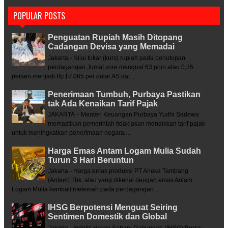
POPULAR POSTS
Penguatan Rupiah Masih Ditopang
Cadangan Devisa yang Memadai
Jakarta - Nilai tukar (kurs) rupiah pada penutupan
perdagangan Jumat sore menguat 63 poin atau 0,35
persen menjadi Rp18.065 per dolar AS dar...
Penerimaan Tumbuh, Purbaya Pastikan
tak Ada Kenaikan Tarif Pajak
JAKARTA – Menteri Keuangan Purbaya Yudhi Sadewa
memastikan pemerintah tidak akan menaikkan tarif pajak
untuk meningkatkan penerimaan negara....
Harga Emas Antam Logam Mulia Sudah
Turun 3 Hari Beruntun
Jakarta - Harga emas produksi PT Aneka Tambang
(Antam) Tbk. atau yang dikenal dengan emas Antam
Logam Mulia kembali melemah pada perdagangan...
IHSG Berpotensi Menguat Seiring
Sentimen Domestik dan Global
Jakarta - Indeks Harga Saham Gabungan (IHSG) Bursa