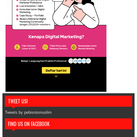
TWEET US!
Tweets by pebisnismuslim
FIND US ON FACEBOOK