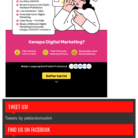
TWEET US!
Tweets by pebisnismuslim
FIND US ON FACEBOOK