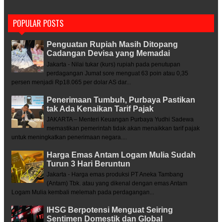
POPULAR POSTS
Penguatan Rupiah Masih Ditopang
Cadangan Devisa yang Memadai
Jakarta - Nilai tukar (kurs) rupiah pada penutupan
perdagangan Jumat sore menguat 63 poin atau 0,35
persen menjadi Rp18.065 per dolar AS dar...
Penerimaan Tumbuh, Purbaya Pastikan
tak Ada Kenaikan Tarif Pajak
JAKARTA – Menteri Keuangan Purbaya Yudhi Sadewa
memastikan pemerintah tidak akan menaikkan tarif pajak
untuk meningkatkan penerimaan negara....
Harga Emas Antam Logam Mulia Sudah
Turun 3 Hari Beruntun
Jakarta - Harga emas produksi PT Aneka Tambang
(Antam) Tbk. atau yang dikenal dengan emas Antam
Logam Mulia kembali melemah pada perdagangan...
IHSG Berpotensi Menguat Seiring
Sentimen Domestik dan Global