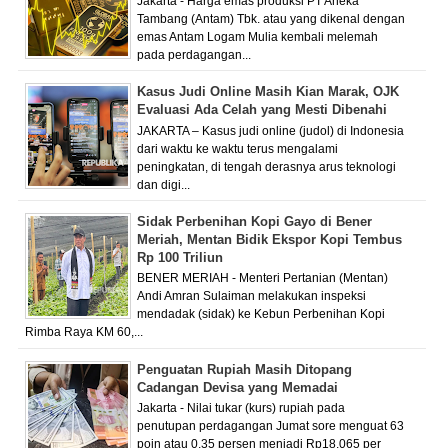
Jakarta - Harga emas produksi PT Aneka
Tambang (Antam) Tbk. atau yang dikenal dengan
emas Antam Logam Mulia kembali melemah
pada perdagangan...
Kasus Judi Online Masih Kian Marak, OJK
Evaluasi Ada Celah yang Mesti Dibenahi
JAKARTA – Kasus judi online (judol) di Indonesia
dari waktu ke waktu terus mengalami
peningkatan, di tengah derasnya arus teknologi
dan digi...
Sidak Perbenihan Kopi Gayo di Bener
Meriah, Mentan Bidik Ekspor Kopi Tembus
Rp 100 Triliun
BENER MERIAH - Menteri Pertanian (Mentan)
Andi Amran Sulaiman melakukan inspeksi
mendadak (sidak) ke Kebun Perbenihan Kopi
Rimba Raya KM 60,...
Penguatan Rupiah Masih Ditopang
Cadangan Devisa yang Memadai
Jakarta - Nilai tukar (kurs) rupiah pada
penutupan perdagangan Jumat sore menguat 63
poin atau 0,35 persen menjadi Rp18.065 per