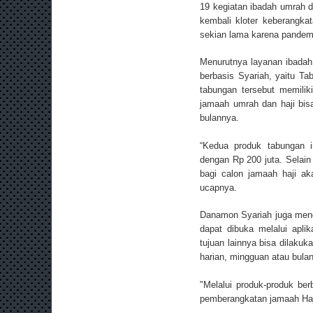
19 kegiatan ibadah umrah 
kembali kloter keberangk
sekian lama karena pandemi,
Menurutnya layanan ibadah 
berbasis Syariah, yaitu 
tabungan tersebut memiliki
jamaah umrah dan haji bis
bulannya.
“Kedua produk tabungan 
dengan Rp 200 juta. Selain
bagi calon jamaah haji ak
ucapnya.
Danamon Syariah juga meng
dapat dibuka melalui apli
tujuan lainnya bisa dilaku
harian, mingguan atau bulana
"Melalui produk-produk b
pemberangkatan jamaah Haji