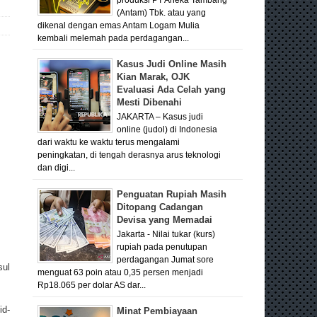
(Antam) Tbk. atau yang
dikenal dengan emas Antam Logam Mulia
kembali melemah pada perdagangan...
Kasus Judi Online Masih
Kian Marak, OJK
Evaluasi Ada Celah yang
Mesti Dibenahi
JAKARTA – Kasus judi
online (judol) di Indonesia
dari waktu ke waktu terus mengalami
peningkatan, di tengah derasnya arus teknologi
dan digi...
Penguatan Rupiah Masih
Ditopang Cadangan
Devisa yang Memadai
Jakarta - Nilai tukar (kurs)
rupiah pada penutupan
perdagangan Jumat sore
sul
menguat 63 poin atau 0,35 persen menjadi
Rp18.065 per dolar AS dar...
id-
Minat Pembiayaan