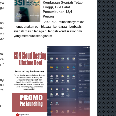
nya
Kendaraan Syariah Tetap
Tinggi, BSI Catat
ggu
Pertumbuhan 12,4
Persen
JAKARTA - Minat masyarakat
gan
menggunakan pembiayaan kendaraan berbasis
duk
syariah masih terjaga di tengah kondisi ekonomi
lon
yang membuat sebagian m...
iap
pai
ara
i,”
ang
tau
rti
ram