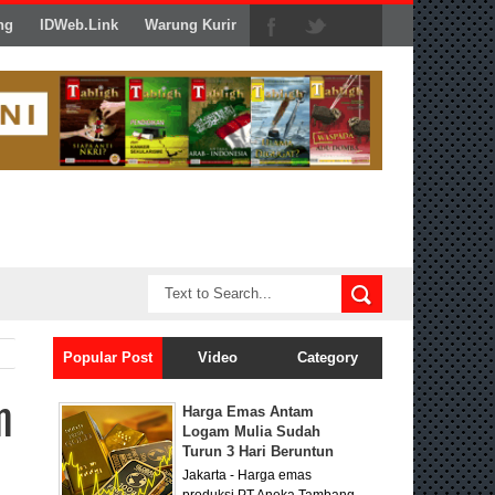
ng
IDWeb.Link
Warung Kurir
Popular Post
Video
Category
n
Harga Emas Antam
Logam Mulia Sudah
Turun 3 Hari Beruntun
Jakarta - Harga emas
produksi PT Aneka Tambang