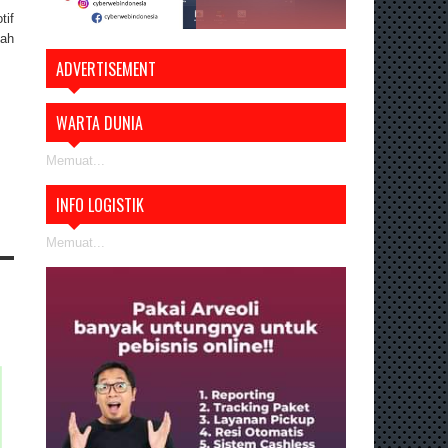
tif
iah
ADVERTISEMENT
WARTA DUNIA
Memuat...
INFO LOGISTIK
Memuat...