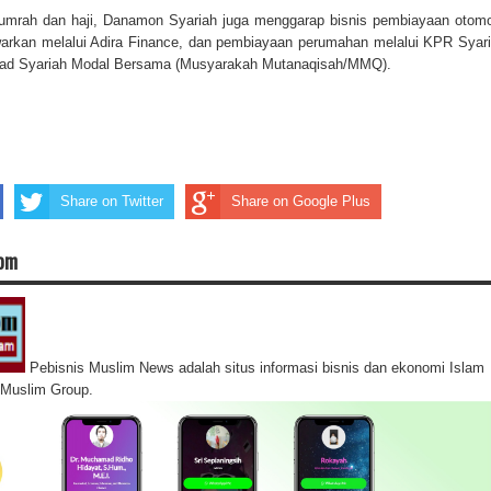
umrah dan haji, Danamon Syariah juga menggarap bisnis pembiayaan otomo
awarkan melalui Adira Finance, dan pembiayaan perumahan melalui KPR Syar
ad Syariah Modal Bersama (Musyarakah Mutanaqisah/MMQ).
Share on Twitter
Share on Google Plus
com
Pebisnis Muslim News adalah situs informasi bisnis dan ekonomi Islam
s Muslim Group.