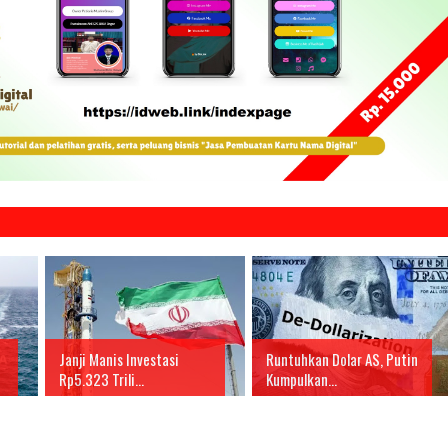
Janji Manis Investasi
Runtuhkan Dolar AS, Putin
Rp5.323 Trili...
Kumpulkan...