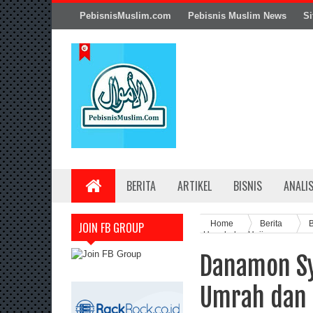
PebisnisMuslim.com
Pebisnis Muslim News
Si
BERITA
ARTIKEL
BISNIS
ANALI
Home
Berita
B
JOIN FB GROUP
Umrah dan Haji
Danamon Sy
Umrah dan 