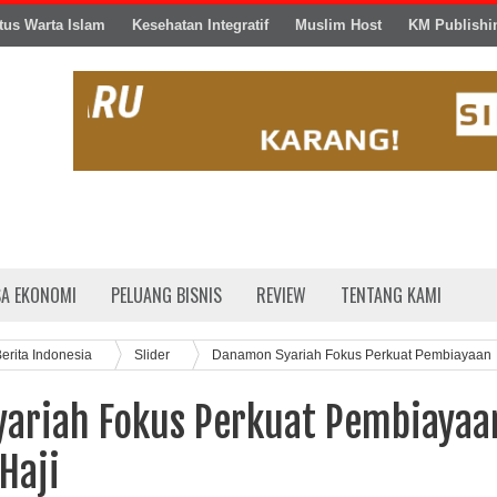
tus Warta Islam
Kesehatan Integratif
Muslim Host
KM Publishi
SA EKONOMI
PELUANG BISNIS
REVIEW
TENTANG KAMI
erita Indonesia
Slider
Danamon Syariah Fokus Perkuat Pembiayaan
ariah Fokus Perkuat Pembiayaa
Haji