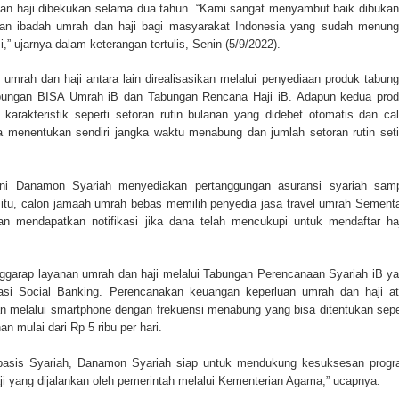
dan haji dibekukan selama dua tahun. “Kami sangat menyambut baik dibuka
atan ibadah umrah dan haji bagi masyarakat Indonesia yang sudah menun
” ujarnya dalam keterangan tertulis, Senin (5/9/2022).
umrah dan haji antara lain direalisasikan melalui penyediaan produk tabun
Tabungan BISA Umrah iB dan Tabungan Rencana Haji iB. Adapun kedua pro
 karakteristik seperti setoran rutin bulanan yang didebet otomatis dan ca
a menentukan sendiri jangka waktu menabung dan jumlah setoran rutin set
ini Danamon Syariah menyediakan pertanggungan asuransi syariah sam
 itu, calon jamaah umrah bebas memilih penyedia jasa travel umrah Sement
an mendapatkan notifikasi jika dana telah mencukupi untuk mendaftar haj
garap layanan umrah dan haji melalui Tabungan Perencanaan Syariah iB y
kasi Social Banking. Perencanakan keuangan keperluan umrah dan haji a
kan melalui smartphone dengan frekuensi menabung yang bisa ditentukan sepe
n mulai dari Rp 5 ribu per hari.
erbasis Syariah, Danamon Syariah siap untuk mendukung kesuksesan prog
 yang dijalankan oleh pemerintah melalui Kementerian Agama,” ucapnya.