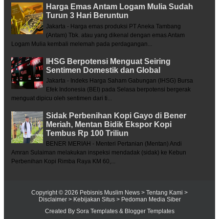
Harga Emas Antam Logam Mulia Sudah
Turun 3 Hari Beruntun
Jakarta - Harga emas produksi PT Aneka Tambang
(Antam) Tbk. atau yang dikenal dengan emas Antam
Logam Mulia kembali melemah pada perdagangan...
IHSG Berpotensi Menguat Seiring
Sentimen Domestik dan Global
Jakarta - Indeks Harga Saham Gabungan (IHSG) Bursa
Efek Indonesia (BEI) pada Selasa berpotensi bergerak
menguat dipicu oleh sentimen dari ti...
Sidak Perbenihan Kopi Gayo di Bener
Meriah, Mentan Bidik Ekspor Kopi
Tembus Rp 100 Triliun
BENER MERIAH - Menteri Pertanian (Mentan) Andi
Amran Sulaiman melakukan inspeksi mendadak (sidak) ke Kebun
Perbenihan Kopi Rimba Raya KM 60,...
Copyright ©
2026
Pebisnis Muslim News
> Tentang Kami
>
Disclaimer
> Kebijakan Situs
> Pedoman Media Siber
Created By
Sora Templates
&
Blogger Templates