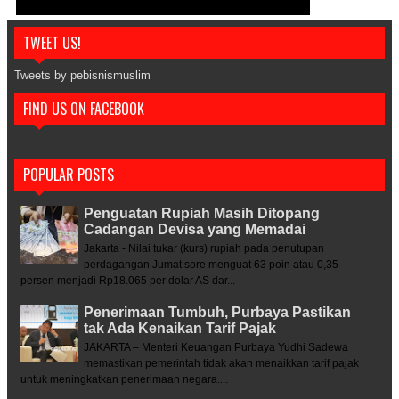
TWEET US!
Tweets by pebisnismuslim
FIND US ON FACEBOOK
POPULAR POSTS
Penguatan Rupiah Masih Ditopang
Cadangan Devisa yang Memadai
Jakarta - Nilai tukar (kurs) rupiah pada penutupan
perdagangan Jumat sore menguat 63 poin atau 0,35
persen menjadi Rp18.065 per dolar AS dar...
Penerimaan Tumbuh, Purbaya Pastikan
tak Ada Kenaikan Tarif Pajak
JAKARTA – Menteri Keuangan Purbaya Yudhi Sadewa
memastikan pemerintah tidak akan menaikkan tarif pajak
untuk meningkatkan penerimaan negara....