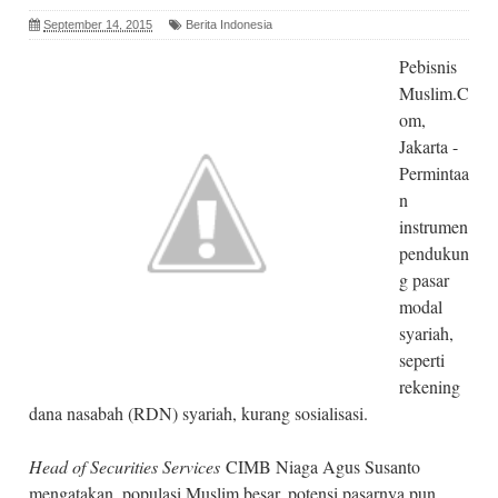
September 14, 2015
Berita Indonesia
Pebisnis
Muslim.C
om,
Jakarta -
Permintaa
n
instrumen
pendukun
g pasar
modal
syariah,
seperti
rekening
dana nasabah (RDN) syariah, kurang sosialisasi.
Head of Securities Services
CIMB Niaga Agus Susanto
mengatakan, populasi Muslim besar, potensi pasarnya pun