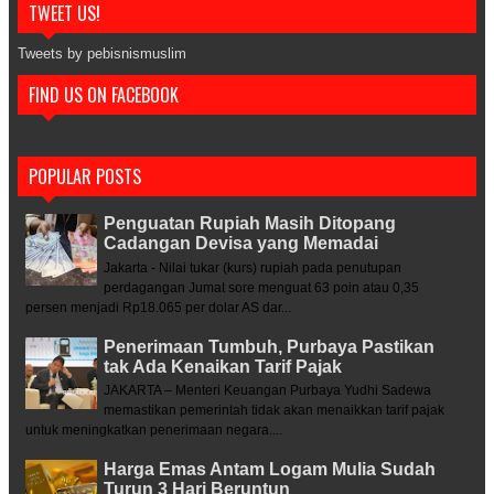
TWEET US!
Tweets by pebisnismuslim
FIND US ON FACEBOOK
POPULAR POSTS
Penguatan Rupiah Masih Ditopang
Cadangan Devisa yang Memadai
Jakarta - Nilai tukar (kurs) rupiah pada penutupan
perdagangan Jumat sore menguat 63 poin atau 0,35
persen menjadi Rp18.065 per dolar AS dar...
Penerimaan Tumbuh, Purbaya Pastikan
tak Ada Kenaikan Tarif Pajak
JAKARTA – Menteri Keuangan Purbaya Yudhi Sadewa
memastikan pemerintah tidak akan menaikkan tarif pajak
untuk meningkatkan penerimaan negara....
Harga Emas Antam Logam Mulia Sudah
Turun 3 Hari Beruntun