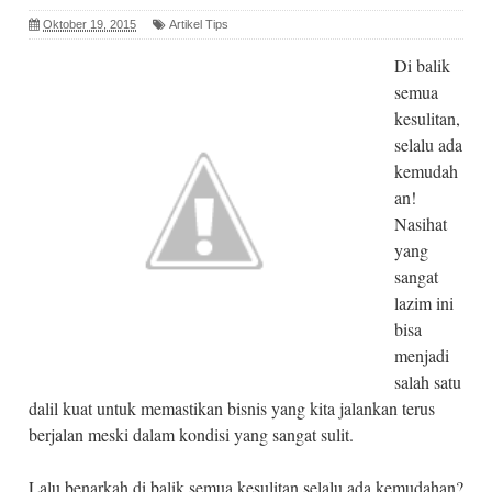
Oktober 19, 2015
Artikel Tips
Di balik
semua
kesulitan,
selalu ada
kemudah
an!
Nasihat
yang
sangat
lazim ini
bisa
menjadi
salah satu
dalil kuat untuk memastikan bisnis yang kita jalankan terus
berjalan meski dalam kondisi yang sangat sulit.
Lalu benarkah di balik semua kesulitan selalu ada kemudahan?