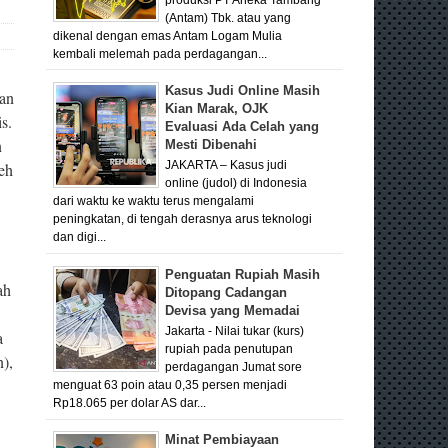
(Antam) Tbk. atau yang
dikenal dengan emas Antam Logam Mulia
kembali melemah pada perdagangan...
Kasus Judi Online Masih
ran
Kian Marak, OJK
s.
Evaluasi Ada Celah yang
n
Mesti Dibenahi
eh
JAKARTA – Kasus judi
online (judol) di Indonesia
dari waktu ke waktu terus mengalami
peningkatan, di tengah derasnya arus teknologi
dan digi...
Penguatan Rupiah Masih
ah
Ditopang Cadangan
Devisa yang Memadai
Jakarta - Nilai tukar (kurs)
a
rupiah pada penutupan
),
perdagangan Jumat sore
menguat 63 poin atau 0,35 persen menjadi
Rp18.065 per dolar AS dar...
Minat Pembiayaan