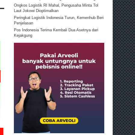
Ongkos Logistik RI Mahal, Pengusaha Minta Tol
Laut Jokowi Dioptimalkan
Peringkat Logistik Indonesia Turun, Kemenhub Beri
Penjelasan
Pos Indonesia Terima Kembali Dua Asetnya dari
Kejakgung