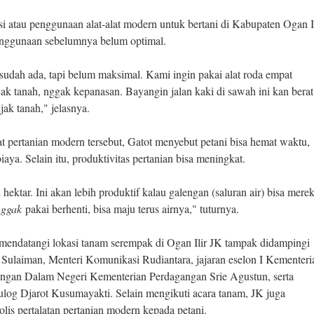
i atau penggunaan alat-alat modern untuk bertani di Kabupaten Ogan Il
nggunaan sebelumnya belum optimal.
udah ada, tapi belum maksimal. Kami ingin pakai alat roda empat
ak tanah, nggak kepanasan. Bayangin jalan kaki di sawah ini kan berat
ak tanah," jelasnya.
pertanian modern tersebut, Gatot menyebut petani bisa hemat waktu,
aya. Selain itu, produktivitas pertanian bisa meningkat.
hektar. Ini akan lebih produktif kalau galengan (saluran air) bisa mere
nggak
pakai berhenti, bisa maju terus airnya," tuturnya.
 mendatangi lokasi tanam serempak di Ogan Ilir JK tampak didampingi
Sulaiman, Menteri Komunikasi Rudiantara, jajaran eselon I Kementeri
gangan Dalam Negeri Kementerian Perdagangan Srie Agustun, serta
log Djarot Kusumayakti. Selain mengikuti acara tanam, JK juga
lis pertalatan pertanian modern kepada petani.