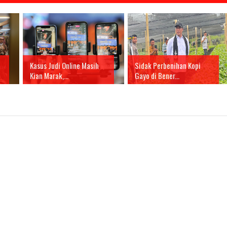
Kasus Judi Online Masih
Sidak Perbenihan Kopi
Kian Marak,...
Gayo di Bener...