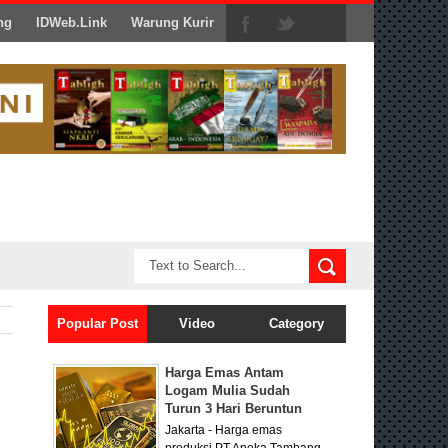
ng
IDWeb.Link
Warung Kurir
Popular Post
Video
Category
Harga Emas Antam
Logam Mulia Sudah
Turun 3 Hari Beruntun
Jakarta - Harga emas
produksi PT Aneka Tambang