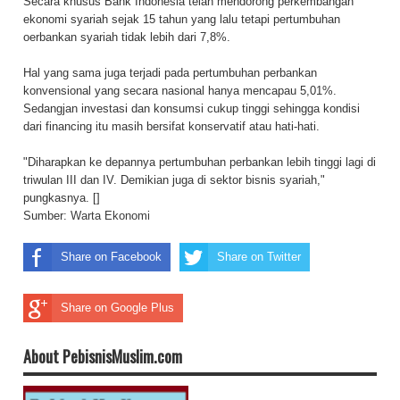
Secara khusus Bank Indonesia telah mendorong perkembangan
ekonomi syariah sejak 15 tahun yang lalu tetapi pertumbuhan
oerbankan syariah tidak lebih dari 7,8%.
Hal yang sama juga terjadi pada pertumbuhan perbankan
konvensional yang secara nasional hanya mencapau 5,01%.
Sedangjan investasi dan konsumsi cukup tinggi sehingga kondisi
dari financing itu masih bersifat konservatif atau hati-hati.
"Diharapkan ke depannya pertumbuhan perbankan lebih tinggi lagi di
triwulan III dan IV. Demikian juga di sektor bisnis syariah,"
pungkasnya. []
Sumber:
Warta Ekonomi
Share on Facebook
Share on Twitter
Share on Google Plus
About PebisnisMuslim.com