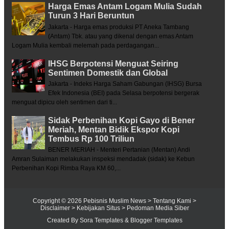
Harga Emas Antam Logam Mulia Sudah
Turun 3 Hari Beruntun
Jakarta - Harga emas produksi PT Aneka Tambang
(Antam) Tbk. atau yang dikenal dengan emas Antam
Logam Mulia kembali melemah pada perdagangan...
IHSG Berpotensi Menguat Seiring
Sentimen Domestik dan Global
Jakarta - Indeks Harga Saham Gabungan (IHSG) Bursa
Efek Indonesia (BEI) pada Selasa berpotensi bergerak
menguat dipicu oleh sentimen dari ti...
Sidak Perbenihan Kopi Gayo di Bener
Meriah, Mentan Bidik Ekspor Kopi
Tembus Rp 100 Triliun
BENER MERIAH - Menteri Pertanian (Mentan) Andi
Amran Sulaiman melakukan inspeksi mendadak (sidak) ke Kebun
Perbenihan Kopi Rimba Raya KM 60,...
Copyright ©
2026
Pebisnis Muslim News
> Tentang Kami
>
Disclaimer
> Kebijakan Situs
> Pedoman Media Siber
Created By
Sora Templates
&
Blogger Templates