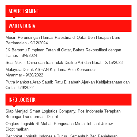
ADVERTISEMENT
WARTA DUNIA
Mesir: Perundingan Hamas Palestina di Qatar Beri Harapan Baru
Perdamaian
- 9/12/2024
JK Bertemu Pimpinan Fatah di Qatar, Bahas Rekonsiliasi dengan
Hamas
- 8/4/2024
Soal Nuklir, China dan Iran Tolak Didikte AS dan Barat
- 2/15/2023
Malaysia Desak ASEAN Kaji Lima Poin Konsensus
Myanmar
- 9/20/2022
Putra Mahkota Arab Saudi: Ratu Elizabeth Ajarkan Kebijaksanaan dan
Cinta
- 9/9/2022
INFO LOGISTIK
Siap Menjadi Smart Logistics Company, Pos Indonesia Terapkan
Berbagai Transformasi Digital
Ongkos Logistik RI Mahal, Pengusaha Minta Tol Laut Jokowi
Dioptimalkan
Peringkat Logistik Indonesia Turun, Kemenhub Beri Penjelasan