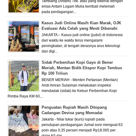
Tambang (Antam) Tbk. atau yang dikenal dengan
emas Antam Logam Mulia kembali melemah
pada perdagangan...
Kasus Judi Online Masih Kian Marak, OJK
Evaluasi Ada Celah yang Mesti Dibenahi
JAKARTA – Kasus judi online (judol) di Indonesia
dari waktu ke waktu terus mengalami
peningkatan, di tengah derasnya arus teknologi
dan digi...
Sidak Perbenihan Kopi Gayo di Bener
Meriah, Mentan Bidik Ekspor Kopi Tembus
Rp 100 Triliun
BENER MERIAH - Menteri Pertanian (Mentan)
Andi Amran Sulaiman melakukan inspeksi
mendadak (sidak) ke Kebun Perbenihan Kopi
Rimba Raya KM 60,...
Penguatan Rupiah Masih Ditopang
Cadangan Devisa yang Memadai
Jakarta - Nilai tukar (kurs) rupiah pada
penutupan perdagangan Jumat sore menguat 63
poin atau 0,35 persen menjadi Rp18.065 per
dolar AS dar...