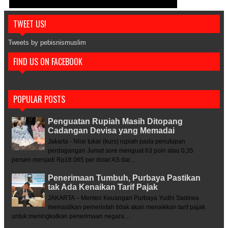
TWEET US!
Tweets by pebisnismuslim
FIND US ON FACEBOOK
POPULAR POSTS
Penguatan Rupiah Masih Ditopang
Cadangan Devisa yang Memadai
Jakarta - Nilai tukar (kurs) rupiah pada penutupan
perdagangan Jumat sore menguat 63 poin atau 0,35
persen menjadi Rp18.065 per dolar AS dar...
Penerimaan Tumbuh, Purbaya Pastikan
tak Ada Kenaikan Tarif Pajak
JAKARTA – Menteri Keuangan Purbaya Yudhi Sadewa
memastikan pemerintah tidak akan menaikkan tarif pajak
untuk meningkatkan penerimaan negara....