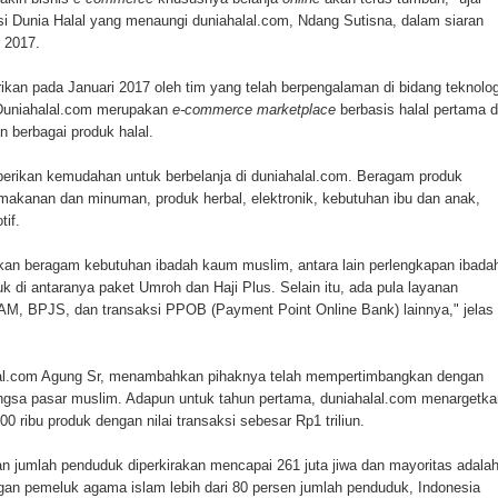
si Dunia Halal yang menaungi duniahalal.com, Ndang Sutisna, dalam siaran
 2017.
rikan pada Januari 2017 oleh tim yang telah berpengalaman di bidang teknolog
 Duniahalal.com merupakan
e-commerce marketplace
berbasis halal pertama d
 berbagai produk halal.
berikan kemudahan untuk berbelanja di duniahalal.com. Beragam produk
, makanan dan minuman, produk herbal, elektronik, kebutuhan ibu dan anak,
if.
kan beragam kebutuhan ibadah kaum muslim, antara lain perlengkapan ibada
uk di antaranya paket Umroh dan Haji Plus. Selain itu, ada pula layanan
PDAM, BPJS, dan transaksi PPOB (Payment Point Online Bank) lainnya," jelas
lal.com Agung Sr, menambahkan pihaknya telah mempertimbangkan dengan
gsa pasar muslim. Adapun untuk tahun pertama, duniahalal.com menargetka
0 ribu produk dengan nilai transaksi sebesar Rp1 triliun.
an jumlah penduduk diperkirakan mencapai 261 juta jiwa dan mayoritas adala
an pemeluk agama islam lebih dari 80 persen jumlah penduduk, Indonesia