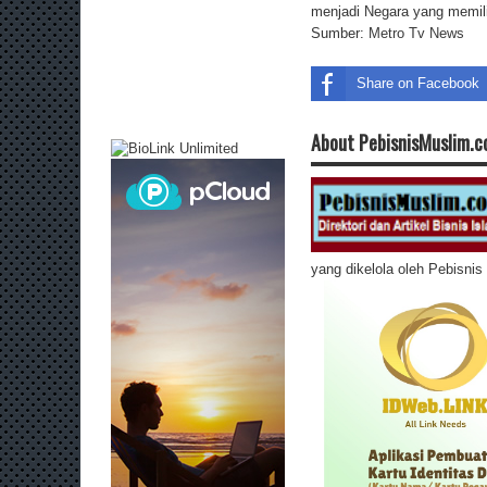
menjadi Negara yang memili
Sumber:
Metro Tv News
Share on Facebook
About PebisnisMuslim.
yang dikelola oleh Pebisni