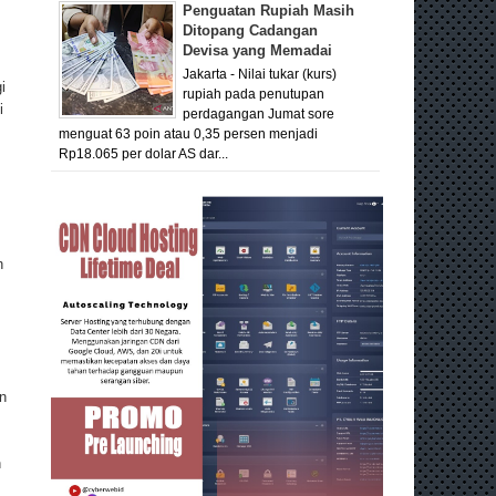
Penguatan Rupiah Masih
Ditopang Cadangan
Devisa yang Memadai
Jakarta - Nilai tukar (kurs)
i
rupiah pada penutupan
i
perdagangan Jumat sore
menguat 63 poin atau 0,35 persen menjadi
Rp18.065 per dolar AS dar...
h
n
h