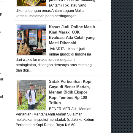
(Antam) Tbk. atau yang
dikenal dengan emas Antam Logam Mulia
ap
kembali melemah pada perdagangan...
Kasus Judi Online Masih
u
Kian Marak, OJK
Evaluasi Ada Celah yang
Mesti Dibenahi
JAKARTA – Kasus judi
online (judol) di Indonesia
dari waktu ke waktu terus mengalami
peningkatan, di tengah derasnya arus teknologi
dan digi...
6
ar
Sidak Perbenihan Kopi
Gayo di Bener Meriah,
Mentan Bidik Ekspor
al
Kopi Tembus Rp 100
Triliun
BENER MERIAH - Menteri
Pertanian (Mentan) Andi Amran Sulaiman
melakukan inspeksi mendadak (sidak) ke Kebun
Perbenihan Kopi Rimba Raya KM 60,...