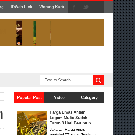
ng
IDWeb.Link
Warung Kurir
Popular Post
Video
Category
h
Harga Emas Antam
Logam Mulia Sudah
Turun 3 Hari Beruntun
Jakarta - Harga emas
produksi PT Aneka Tambang