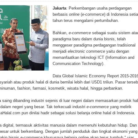
Jakarta
: Perkembangan usaha perdagangan
berbasis
online
(
e-commerce
) di Indonesia seti
tahun terus mengalami pertumbuhan.
Bahkan,
e-commerce
sebagai suatu sistem ata
paradigma baru dalam dunia bisnis, telah
menggeser paradigma perdagangan tradisional
menjadi
electronic commerce
yaitu dengan
memanfaatkan teknologi ICT (Information and
Communication Technology).
Data Global Islamic Economy Report 2015-201
riah atau produk halal di dunia bernilai lebih dari USD1 triliun. Pasar terseb
numan, fashion, farmasi, kosmetik, wisata halal, hingga perbankan.
 saing dibanding industri sejenis di luar negeri dalam memasarkan produk hal
dalam negeri yang besar. Tak terkecuali industri
e-commerce
yang melirik
aHalal.com pun dinilai hadir sebagai solusi belanja online halal di Indonesia.
a digital, termasuk aktivitas manusia dalam memenuhi kebutuhan hidup. Dan
 besar untuk berkembang. Dengan jumlah penduduk dan tingkat ekonomi yang
akin bisnis
e-commerce
khususnya belanja
online
akan terus tumbuh," ujar