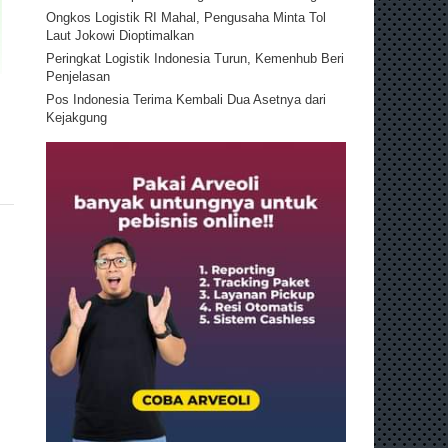
Ongkos Logistik RI Mahal, Pengusaha Minta Tol
Laut Jokowi Dioptimalkan
Peringkat Logistik Indonesia Turun, Kemenhub Beri
Penjelasan
Pos Indonesia Terima Kembali Dua Asetnya dari
Kejakgung