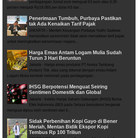
perdagangan Jumat sore menguat 63 poin atau 0,35
persen menjadi Rp18.065 per dolar AS dar...
Penerimaan Tumbuh, Purbaya Pastikan
tak Ada Kenaikan Tarif Pajak
JAKARTA – Menteri Keuangan Purbaya Yudhi Sadewa
memastikan pemerintah tidak akan menaikkan tarif pajak
untuk meningkatkan penerimaan negara....
Harga Emas Antam Logam Mulia Sudah
Turun 3 Hari Beruntun
Jakarta - Harga emas produksi PT Aneka Tambang
(Antam) Tbk. atau yang dikenal dengan emas Antam
Logam Mulia kembali melemah pada perdagangan...
IHSG Berpotensi Menguat Seiring
Sentimen Domestik dan Global
Jakarta - Indeks Harga Saham Gabungan (IHSG) Bursa
Efek Indonesia (BEI) pada Selasa berpotensi bergerak
menguat dipicu oleh sentimen dari ti...
Sidak Perbenihan Kopi Gayo di Bener
Meriah, Mentan Bidik Ekspor Kopi
Tembus Rp 100 Triliun