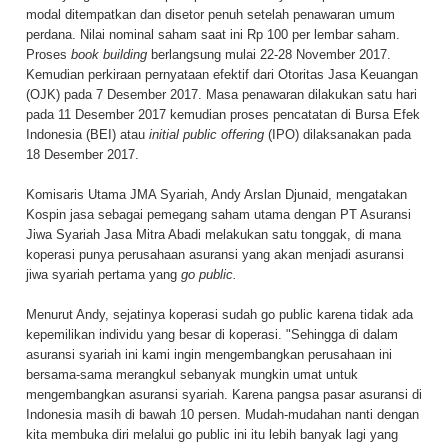
modal ditempatkan dan disetor penuh setelah penawaran umum
perdana. Nilai nominal saham saat ini Rp 100 per lembar saham.
Proses
book building
berlangsung mulai 22-28 November 2017.
Kemudian perkiraan pernyataan efektif dari Otoritas Jasa Keuangan
(OJK) pada 7 Desember 2017. Masa penawaran dilakukan satu hari
pada 11 Desember 2017 kemudian proses pencatatan di Bursa Efek
Indonesia (BEI) atau
initial public offering
(IPO) dilaksanakan pada
18 Desember 2017.
Komisaris Utama JMA Syariah, Andy Arslan Djunaid, mengatakan
Kospin jasa sebagai pemegang saham utama dengan PT Asuransi
Jiwa Syariah Jasa Mitra Abadi melakukan satu tonggak, di mana
koperasi punya perusahaan asuransi yang akan menjadi asuransi
jiwa syariah pertama yang
go public.
Menurut Andy, sejatinya koperasi sudah go public karena tidak ada
kepemilikan individu yang besar di koperasi. "Sehingga di dalam
asuransi syariah ini kami ingin mengembangkan perusahaan ini
bersama-sama merangkul sebanyak mungkin umat untuk
mengembangkan asuransi syariah. Karena pangsa pasar asuransi di
Indonesia masih di bawah 10 persen. Mudah-mudahan nanti dengan
kita membuka diri melalui go public ini itu lebih banyak lagi yang