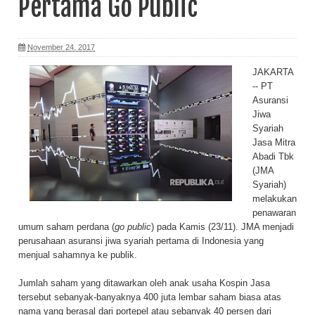
Pertama Go Public
November 24, 2017
JAKARTA
-- PT
Asuransi
Jiwa
Syariah
Jasa Mitra
Abadi Tbk
(JMA
Syariah)
melakukan
penawaran
umum saham perdana (
go public
) pada Kamis (23/11). JMA menjadi
perusahaan asuransi jiwa syariah pertama di Indonesia yang
menjual sahamnya ke publik.
Jumlah saham yang ditawarkan oleh anak usaha Kospin Jasa
tersebut sebanyak-banyaknya 400 juta lembar saham biasa atas
nama yang berasal dari portepel atau sebanyak 40 persen dari