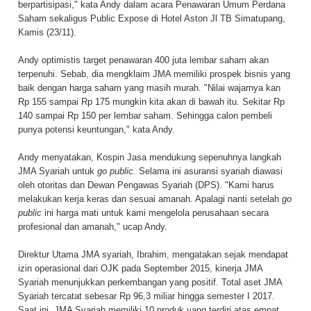
berpartisipasi," kata Andy dalam acara Penawaran Umum Perdana
Saham sekaligus Public Expose di Hotel Aston Jl TB Simatupang,
Kamis (23/11).
Andy optimistis target penawaran 400 juta lembar saham akan
terpenuhi. Sebab, dia mengklaim JMA memiliki prospek bisnis yang
baik dengan harga saham yang masih murah. "Nilai wajarnya kan
Rp 155 sampai Rp 175 mungkin kita akan di bawah itu. Sekitar Rp
140 sampai Rp 150 per lembar saham. Sehingga calon pembeli
punya potensi keuntungan," kata Andy.
Andy menyatakan, Kospin Jasa mendukung sepenuhnya langkah
JMA Syariah untuk
go public.
Selama ini asuransi syariah diawasi
oleh otoritas dan Dewan Pengawas Syariah (DPS). "Kami harus
melakukan kerja keras dan sesuai amanah. Apalagi nanti setelah
go
public
ini harga mati untuk kami mengelola perusahaan secara
profesional dan amanah," ucap Andy.
Direktur Utama JMA syariah, Ibrahim, mengatakan sejak mendapat
izin operasional dari OJK pada September 2015, kinerja JMA
Syariah menunjukkan perkembangan yang positif. Total aset JMA
Syariah tercatat sebesar Rp 96,3 miliar hingga semester I 2017.
Saat ini, JMA Syariah memiliki 10 produk yang terdiri atas empat