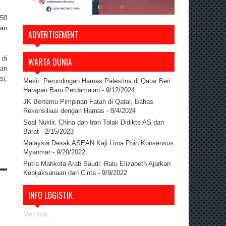
950
kan
ADVERTISEMENT
 di
WARTA DUNIA
dan
si,
Mesir: Perundingan Hamas Palestina di Qatar Beri
Harapan Baru Perdamaian
- 9/12/2024
JK Bertemu Pimpinan Fatah di Qatar, Bahas
Rekonsiliasi dengan Hamas
- 8/4/2024
Soal Nuklir, China dan Iran Tolak Didikte AS dan
Barat
- 2/15/2023
Malaysia Desak ASEAN Kaji Lima Poin Konsensus
Myanmar
- 9/20/2022
Putra Mahkota Arab Saudi: Ratu Elizabeth Ajarkan
Kebijaksanaan dan Cinta
- 9/9/2022
INFO LOGISTIK
Memuat...