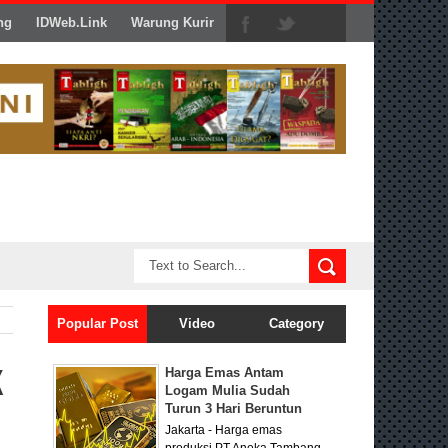
ng
IDWeb.Link
Warung Kurir
Popular Post
Video
Category
k
Harga Emas Antam
Logam Mulia Sudah
Turun 3 Hari Beruntun
Jakarta - Harga emas
produksi PT Aneka Tambang