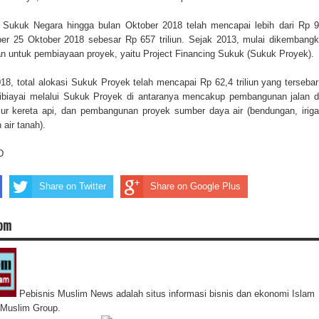
n Sukuk Negara hingga bulan Oktober 2018 telah mencapai lebih dari Rp 
 per 25 Oktober 2018 sebesar Rp 657 triliun. Sejak 2013, mulai dikembang
n untuk pembiayaan proyek, yaitu Project Financing Sukuk (Sukuk Proyek).
8, total alokasi Sukuk Proyek telah mencapai Rp 62,4 triliun yang tersebar
dibiayai melalui Sukuk Proyek di antaranya mencakup pembangunan jalan 
ur kereta api, dan pembangunan proyek sumber daya air (bendungan, iriga
air tanah).
D
Share on Twitter
Share on Google Plus
com
Pebisnis Muslim News adalah situs informasi bisnis dan ekonomi Islam
s Muslim Group.