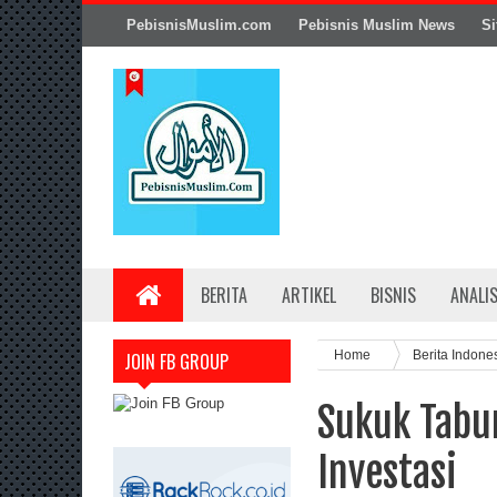
PebisnisMuslim.com
Pebisnis Muslim News
Si
BERITA
ARTIKEL
BISNIS
ANALI
Home
Berita Indone
JOIN FB GROUP
Sukuk Tabu
Investasi