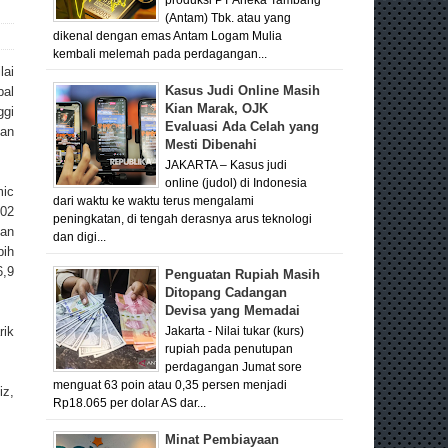
(Antam) Tbk. atau yang
dikenal dengan emas Antam Logam Mulia
kembali melemah pada perdagangan...
ai
Kasus Judi Online Masih
bal
Kian Marak, OJK
ggi
Evaluasi Ada Celah yang
an
Mesti Dibenahi
JAKARTA – Kasus judi
online (judol) di Indonesia
mic
dari waktu ke waktu terus mengalami
002
peningkatan, di tengah derasnya arus teknologi
lan
dan digi...
bih
6,9
Penguatan Rupiah Masih
Ditopang Cadangan
Devisa yang Memadai
rik
Jakarta - Nilai tukar (kurs)
rupiah pada penutupan
perdagangan Jumat sore
menguat 63 poin atau 0,35 persen menjadi
iz,
Rp18.065 per dolar AS dar...
Minat Pembiayaan