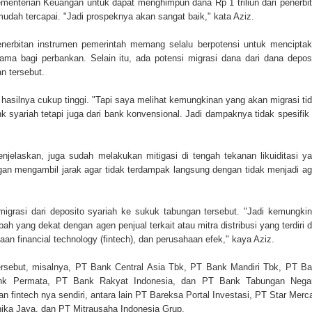
menterian Keuangan untuk dapat menghimpun dana Rp 1 triliun dari penerbi
mudah tercapai. "Jadi prospeknya akan sangat baik," kata Aziz.
nerbitan instrumen pemerintah memang selalu berpotensi untuk mencipta
tama bagi perbankan. Selain itu, ada potensi migrasi dana dari dana depos
n tersebut.
al hasilnya cukup tinggi. "Tapi saya melihat kemungkinan yang akan migrasi ti
k syariah tetapi juga dari bank konvensional. Jadi dampaknya tidak spesifik
enjelaskan, juga sudah melakukan mitigasi di tengah tekanan likuiditasi y
gan mengambil jarak agar tidak terdampak langsung dengan tidak menjadi a
migrasi dari deposito syariah ke sukuk tabungan tersebut. "Jadi kemungki
h yang dekat dengan agen penjual terkait atau mitra distribusi yang terdiri d
an financial technology (fintech), dan perusahaan efek," kaya Aziz.
 tersebut, misalnya, PT Bank Central Asia Tbk, PT Bank Mandiri Tbk, PT B
nk Permata, PT Bank Rakyat Indonesia, dan PT Bank Tabungan Negar
 fintech nya sendiri, antara lain PT Bareksa Portal Investasi, PT Star Merc
hika Jaya, dan PT Mitrausaha Indonesia Grup.