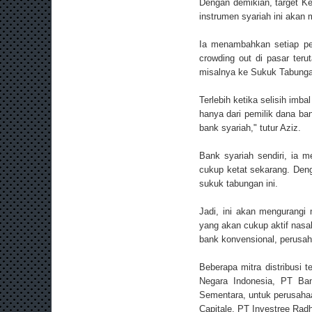
Dengan demikian, target Ke
instrumen syariah ini akan 
Ia menambahkan setiap pe
crowding out di pasar teru
misalnya ke Sukuk Tabunga
Terlebih ketika selisih imb
hanya dari pemilik dana ban
bank syariah," tutur Aziz.
Bank syariah sendiri, ia m
cukup ketat sekarang. Den
sukuk tabungan ini.
Jadi, ini akan mengurangi 
yang akan cukup aktif nasaba
bank konvensional, perusaha
Beberapa mitra distribusi
Negara Indonesia, PT Ba
Sementara, untuk perusahaan
Capitale, PT Investree Rad