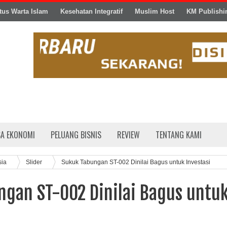
tus Warta Islam
Kesehatan Integratif
Muslim Host
KM Publishi
SA EKONOMI
PELUANG BISNIS
REVIEW
TENTANG KAMI
sia
Slider
Sukuk Tabungan ST-002 Dinilai Bagus untuk Investasi
ngan ST-002 Dinilai Bagus untu