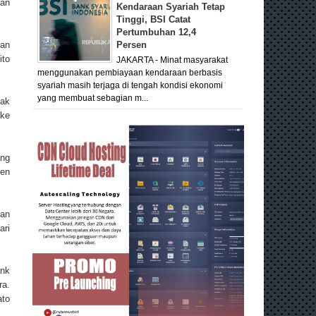
tan
Kendaraan Syariah Tetap
Tinggi, BSI Catat
Pertumbuhan 12,4
kan
Persen
ito
JAKARTA - Minat masyarakat
menggunakan pembiayaan kendaraan berbasis
syariah masih terjaga di tengah kondisi ekonomi
yang membuat sebagian m...
dak
 ke
ang
gen
nan
ari
ank
a.
ato