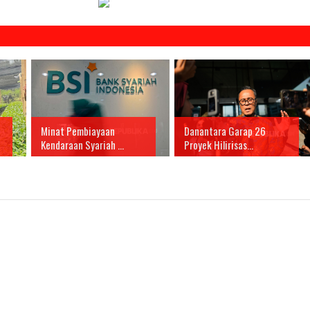
Minat Pembiayaan
Danantara Garap 26
Kendaraan Syariah ...
Proyek Hilirisas...