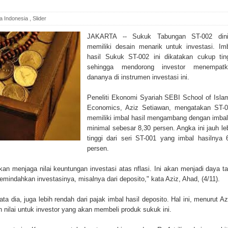
ta Indonesia
,
Slider
JAKARTA -- Sukuk Tabungan ST-002 dinil
memiliki desain menarik untuk investasi. Im
hasil Sukuk ST-002 ini dikatakan cukup tin
sehingga mendorong investor menempatk
dananya di instrumen investasi ini.
Peneliti Ekonomi Syariah SEBI School of Isla
Economics, Aziz Setiawan, mengatakan ST-
memiliki imbal hasil mengambang dengan imba
minimal sebesar 8,30 persen. Angka ini jauh le
tinggi dari seri ST-001 yang imbal hasilnya 
persen.
n menjaga nilai keuntungan investasi atas nflasi. Ini akan menjadi daya ta
memindahkan investasinya, misalnya dari deposito," kata Aziz, Ahad, (4/11).
ta dia, juga lebih rendah dari pajak imbal hasil deposito. Hal ini, menurut Az
 nilai untuk investor yang akan membeli produk sukuk ini.