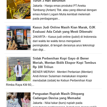
Turun 3 Hari Beruntun
Jakarta - Harga emas produksi PT Aneka
Tambang (Antam) Tbk. atau yang dikenal dengan
emas Antam Logam Mulia kembali melemah
pada perdagangan...
Kasus Judi Online Masih Kian Marak, OJK
Evaluasi Ada Celah yang Mesti Dibenahi
JAKARTA – Kasus judi online (judol) di Indonesia
dari waktu ke waktu terus mengalami
peningkatan, di tengah derasnya arus teknologi
dan digi...
Sidak Perbenihan Kopi Gayo di Bener
Meriah, Mentan Bidik Ekspor Kopi Tembus
Rp 100 Triliun
BENER MERIAH - Menteri Pertanian (Mentan)
Andi Amran Sulaiman melakukan inspeksi
mendadak (sidak) ke Kebun Perbenihan Kopi
Rimba Raya KM 60,...
Penguatan Rupiah Masih Ditopang
Cadangan Devisa yang Memadai
Jakarta - Nilai tukar (kurs) rupiah pada