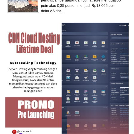
penutupan perdagangan Jumat sore menguat 63
poin atau 0,35 persen menjadi Rp18.065 per
dolar AS dar...