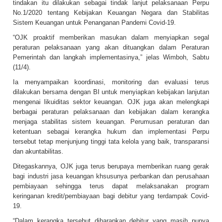
tindakan itu dilakukan sebagai tindak lanjut pelaksanaan Perpu
No.1/2020 tentang Kebijakan Keuangan Negara dan Stabilitas
Sistem Keuangan untuk Penanganan Pandemi Covid-19.
“OJK proaktif memberikan masukan dalam menyiapkan segal
peraturan pelaksanaan yang akan dituangkan dalam Peraturan
Pemerintah dan langkah implementasinya,” jelas Wimboh, Sabtu
(11/4).
Ia menyampaikan koordinasi, monitoring dan evaluasi terus
dilakukan bersama dengan BI untuk menyiapkan kebijakan lanjutan
mengenai likuiditas sektor keuangan. OJK juga akan melengkapi
berbagai peraturan pelaksanaan dan kebijakan dalam kerangka
menjaga stabilitas sistem keuangan. Perumusan peraturan dan
ketentuan sebagai kerangka hukum dan implementasi Perpu
tersebut tetap menjunjung tinggi tata kelola yang baik, transparansi
dan akuntabilitas.
Ditegaskannya, OJK juga terus berupaya memberikan ruang gerak
bagi industri jasa keuangan khsusunya perbankan dan perusahaan
pembiayaan sehingga terus dapat melaksanakan program
keringanan kredit/pembiayaan bagi debitur yang terdampak Covid-
19.
“Dalam kerangka tersebut diharapkan debitur yang masih punya