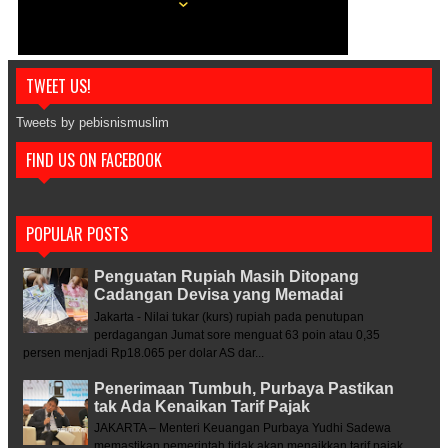
TWEET US!
Tweets by pebisnismuslim
FIND US ON FACEBOOK
POPULAR POSTS
Penguatan Rupiah Masih Ditopang
Cadangan Devisa yang Memadai
Jakarta - Nilai tukar (kurs) rupiah pada penutupan
perdagangan Jumat sore menguat 63 poin atau 0,35
persen menjadi Rp18.065 per dolar AS dar...
Penerimaan Tumbuh, Purbaya Pastikan
tak Ada Kenaikan Tarif Pajak
JAKARTA – Menteri Keuangan Purbaya Yudhi Sadewa
memastikan pemerintah tidak akan menaikkan tarif pajak