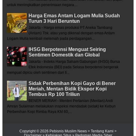
untuk meningkatkan penerimaan negara....
Harga Emas Antam Logam Mulia Sudah
Turun 3 Hari Beruntun
Jakarta - Harga emas produksi PT Aneka Tambang
(Antam) Tbk. atau yang dikenal dengan emas Antam
Logam Mulia kembali melemah pada perdagangan...
IHSG Berpotensi Menguat Seiring
Sentimen Domestik dan Global
Jakarta - Indeks Harga Saham Gabungan (IHSG) Bursa
Efek Indonesia (BEI) pada Selasa berpotensi bergerak
menguat dipicu oleh sentimen dari ti...
Sidak Perbenihan Kopi Gayo di Bener
Meriah, Mentan Bidik Ekspor Kopi
Tembus Rp 100 Triliun
BENER MERIAH - Menteri Pertanian (Mentan) Andi
Amran Sulaiman melakukan inspeksi mendadak (sidak) ke Kebun
Perbenihan Kopi Rimba Raya KM 60,...
Copyright ©
2026
Pebisnis Muslim News
> Tentang Kami
>
Disclaimer
> Kebijakan Situs
> Pedoman Media Siber