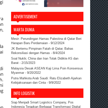
gi
ADVERTISEMENT
ra
an
n,
WARTA DUNIA
Mesir: Perundingan Hamas Palestina di Qatar Beri
Harapan Baru Perdamaian
- 9/12/2024
da
JK Bertemu Pimpinan Fatah di Qatar, Bahas
ai
Rekonsiliasi dengan Hamas
- 8/4/2024
Soal Nuklir, China dan Iran Tolak Didikte AS dan
Barat
- 2/15/2023
di
Malaysia Desak ASEAN Kaji Lima Poin Konsensus
Myanmar
- 9/20/2022
an
Putra Mahkota Arab Saudi: Ratu Elizabeth Ajarkan
h.
Kebijaksanaan dan Cinta
- 9/9/2022
ni
ng
INFO LOGISTIK
Siap Menjadi Smart Logistics Company, Pos
an
Indonesia Terapkan Berbagai Transformasi Digital