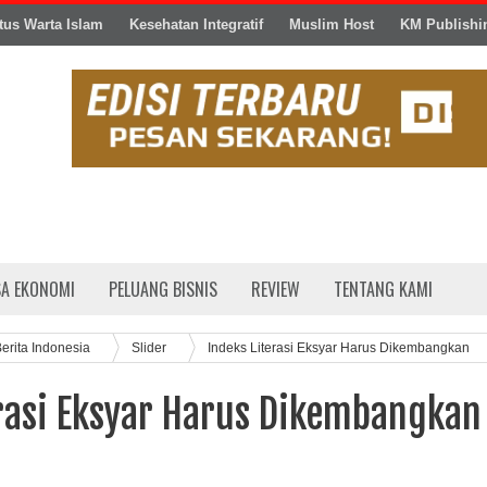
tus Warta Islam
Kesehatan Integratif
Muslim Host
KM Publishi
SA EKONOMI
PELUANG BISNIS
REVIEW
TENTANG KAMI
erita Indonesia
Slider
Indeks Literasi Eksyar Harus Dikembangkan
erasi Eksyar Harus Dikembangkan