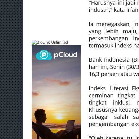
"Harusnya ini jadi
industri," kata Irfan
Ia menegaskan, in
yang lebih maju,
perkembangan ind
termasuk indeks h
Bank Indonesia (B
hari ini, Senin (30
16,3 persen atau we
Indeks Literasi E
cerminan tingkat 
tingkat inklusi
Khususnya keuangan
sebagai salah s
pengembangan ekon
"Oleh karena itu, 