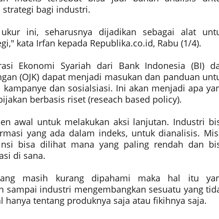
trategi bagi industri.
ukur ini, seharusnya dijadikan sebagai alat unt
," kata Irfan kepada Republika.co.id, Rabu (1/4).
erasi Ekonomi Syariah dari Bank Indonesia (BI) d
angan (OJK) dapat menjadi masukan dan panduan unt
 kampanye dan sosialsiasi. Ini akan menjadi apa ya
ijakan berbasis riset (reseach based policy).
en awal untuk melakukan aksi lanjutan. Industri bi
masi yang ada dalam indeks, untuk dianalisis. Mis
insi bisa dilihat mana yang paling rendah dan bi
si di sana.
ang masih kurang dipahami maka hal itu ya
gan sampai industri mengembangkan sesuatu yang tid
l hanya tentang produknya saja atau fikihnya saja.