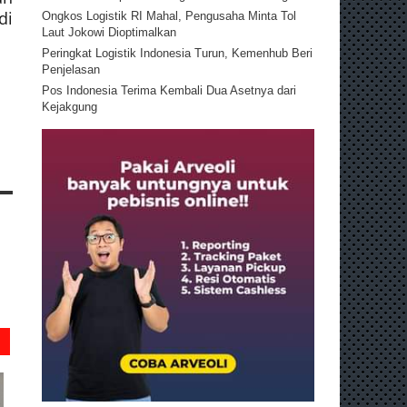
di
Ongkos Logistik RI Mahal, Pengusaha Minta Tol
Laut Jokowi Dioptimalkan
Peringkat Logistik Indonesia Turun, Kemenhub Beri
Penjelasan
Pos Indonesia Terima Kembali Dua Asetnya dari
Kejakgung