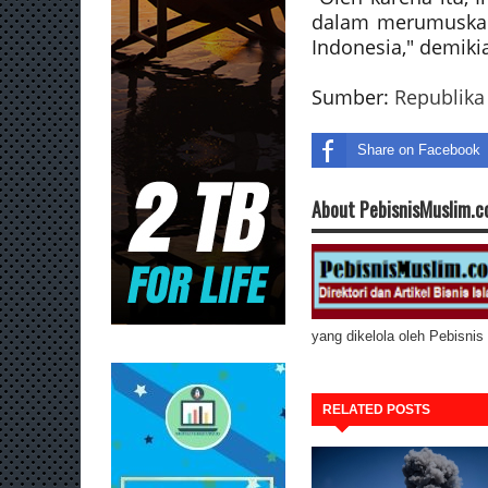
dalam merumuskan
Indonesia," demikia
Sumber:
Republika
Share on Facebook
About PebisnisMuslim.
yang dikelola oleh Pebisni
RELATED POSTS