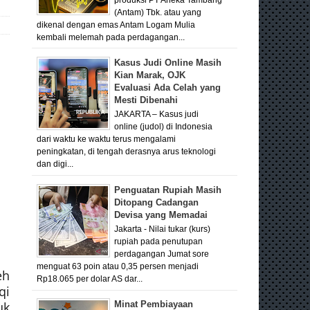
(Antam) Tbk. atau yang
dikenal dengan emas Antam Logam Mulia
kembali melemah pada perdagangan...
Kasus Judi Online Masih
Kian Marak, OJK
Evaluasi Ada Celah yang
Mesti Dibenahi
JAKARTA – Kasus judi
online (judol) di Indonesia
dari waktu ke waktu terus mengalami
peningkatan, di tengah derasnya arus teknologi
dan digi...
Penguatan Rupiah Masih
Ditopang Cadangan
Devisa yang Memadai
Jakarta - Nilai tukar (kurs)
rupiah pada penutupan
perdagangan Jumat sore
menguat 63 poin atau 0,35 persen menjadi
eh
Rp18.065 per dolar AS dar...
qi
uk
Minat Pembiayaan