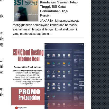
Kendaraan Syariah Tetap
Tinggi, BSI Catat
Pertumbuhan 12,4
uk
Persen
JAKARTA - Minat masyarakat
menggunakan pembiayaan kendaraan berbasis
syariah masih terjaga di tengah kondisi ekonomi
an
yang membuat sebagian m...
uk
ng
sa
al
sa
ng
ak