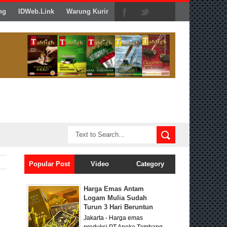
ng
IDWeb.Link
Warung Kurir
Popular Post
Video
Category
Harga Emas Antam
Logam Mulia Sudah
Turun 3 Hari Beruntun
Jakarta - Harga emas
produksi PT Aneka Tambang