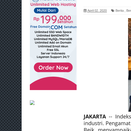
April 02, 2020
Berita
,
Ber
JAKARTA
-- Indeks
industri. Pengamat
Beik menyampaika