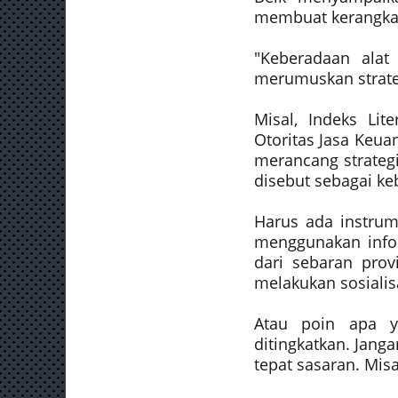
membuat kerangka s
"Keberadaan alat 
merumuskan strategi
Misal, Indeks Lit
Otoritas Jasa Keu
merancang strategi
disebut sebagai keb
Harus ada instrum
menggunakan infor
dari sebaran prov
melakukan sosialisa
Atau poin apa y
ditingkatkan. Jan
tepat sasaran. Misa