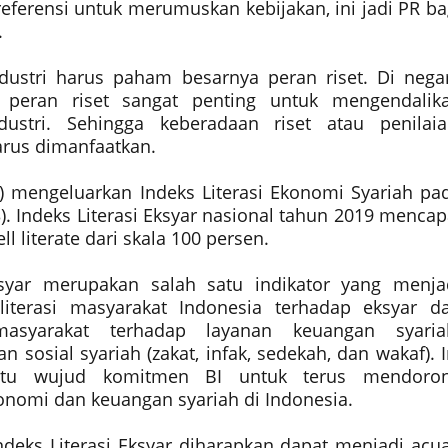
 referensi untuk merumuskan kebijakan, ini jadi PR ba
.
dustri harus paham besarnya peran riset. Di nega
 peran riset sangat penting untuk mengendalik
ustri. Sehingga keberadaan riset atau penilaia
arus dimanfaatkan.
I) mengeluarkan Indeks Literasi Ekonomi Syariah pa
/3). Indeks Literasi Eksyar nasional tahun 2019 mencap
ll literate dari skala 100 persen.
ksyar merupakan salah satu indikator yang menja
literasi masyarakat Indonesia terhadap eksyar d
 masyarakat terhadap layanan keuangan syaria
 sosial syariah (zakat, infak, sedekah, dan wakaf). I
atu wujud komitmen BI untuk terus mendoro
omi dan keuangan syariah di Indonesia.
Indeks Literasi Eksyar diharapkan dapat menjadi acu