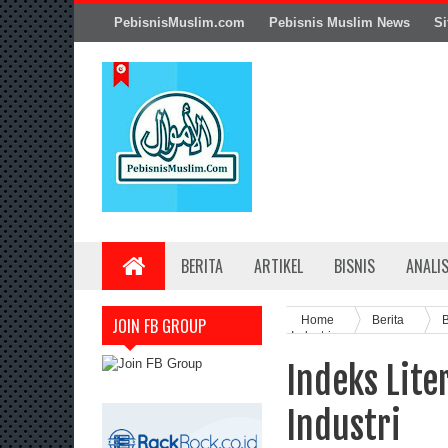
PebisnisMuslim.com
Pebisnis Muslim News
Si
BERITA
ARTIKEL
BISNIS
ANALI
Home
Berita
B
JOIN FB GROUP
Industri
Indeks Lit
Industri