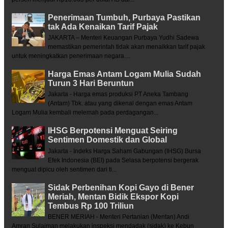
Penerimaan Tumbuh, Purbaya Pastikan
tak Ada Kenaikan Tarif Pajak
JAKARTA – Menteri Keuangan Purbaya Yudhi Sadewa
memastikan pemerintah tidak akan menaikkan tarif pajak
untuk meningkatkan penerimaan negara....
Harga Emas Antam Logam Mulia Sudah
Turun 3 Hari Beruntun
Jakarta - Harga emas produksi PT Aneka Tambang
(Antam) Tbk. atau yang dikenal dengan emas Antam
Logam Mulia kembali melemah pada perdagangan...
IHSG Berpotensi Menguat Seiring
Sentimen Domestik dan Global
Jakarta - Indeks Harga Saham Gabungan (IHSG) Bursa
Efek Indonesia (BEI) pada Selasa berpotensi bergerak
menguat dipicu oleh sentimen dari ti...
Sidak Perbenihan Kopi Gayo di Bener
Meriah, Mentan Bidik Ekspor Kopi
Tembus Rp 100 Triliun
BENER MERIAH - Menteri Pertanian (Mentan) Andi
Amran Sulaiman melakukan inspeksi mendadak (sidak) ke Kebun