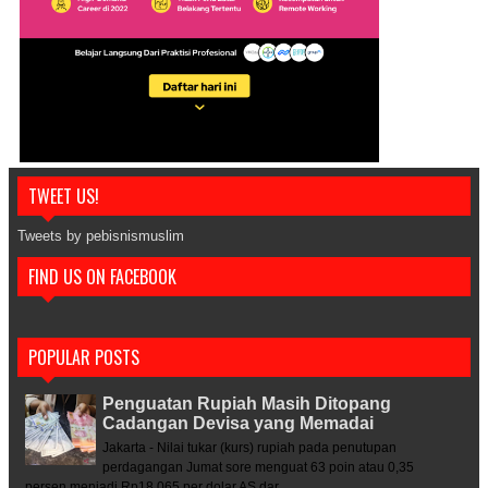
TWEET US!
Tweets by pebisnismuslim
FIND US ON FACEBOOK
POPULAR POSTS
Penguatan Rupiah Masih Ditopang
Cadangan Devisa yang Memadai
Jakarta - Nilai tukar (kurs) rupiah pada penutupan
perdagangan Jumat sore menguat 63 poin atau 0,35
persen menjadi Rp18.065 per dolar AS dar...