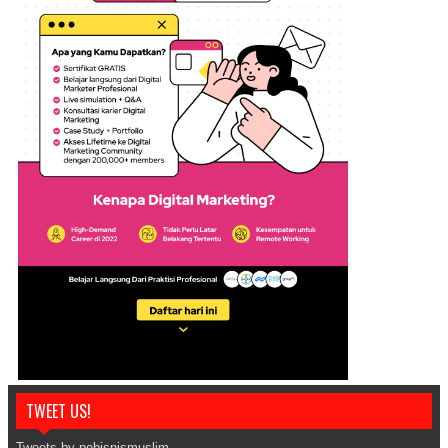
TWEET US!
Tweets by pebisnismuslim