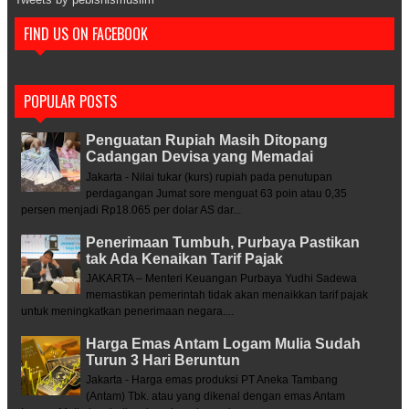
FIND US ON FACEBOOK
POPULAR POSTS
Penguatan Rupiah Masih Ditopang
Cadangan Devisa yang Memadai
Jakarta - Nilai tukar (kurs) rupiah pada penutupan
perdagangan Jumat sore menguat 63 poin atau 0,35
persen menjadi Rp18.065 per dolar AS dar...
Penerimaan Tumbuh, Purbaya Pastikan
tak Ada Kenaikan Tarif Pajak
JAKARTA – Menteri Keuangan Purbaya Yudhi Sadewa
memastikan pemerintah tidak akan menaikkan tarif pajak
untuk meningkatkan penerimaan negara....
Harga Emas Antam Logam Mulia Sudah
Turun 3 Hari Beruntun
Jakarta - Harga emas produksi PT Aneka Tambang
(Antam) Tbk. atau yang dikenal dengan emas Antam