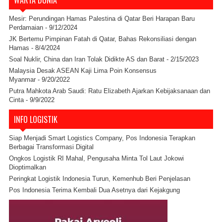
WARTA DUNIA
Mesir: Perundingan Hamas Palestina di Qatar Beri Harapan Baru
Perdamaian
- 9/12/2024
JK Bertemu Pimpinan Fatah di Qatar, Bahas Rekonsiliasi dengan
Hamas
- 8/4/2024
Soal Nuklir, China dan Iran Tolak Didikte AS dan Barat
- 2/15/2023
Malaysia Desak ASEAN Kaji Lima Poin Konsensus
Myanmar
- 9/20/2022
Putra Mahkota Arab Saudi: Ratu Elizabeth Ajarkan Kebijaksanaan dan
Cinta
- 9/9/2022
INFO LOGISTIK
Siap Menjadi Smart Logistics Company, Pos Indonesia Terapkan
Berbagai Transformasi Digital
Ongkos Logistik RI Mahal, Pengusaha Minta Tol Laut Jokowi
Dioptimalkan
Peringkat Logistik Indonesia Turun, Kemenhub Beri Penjelasan
Pos Indonesia Terima Kembali Dua Asetnya dari Kejakgung