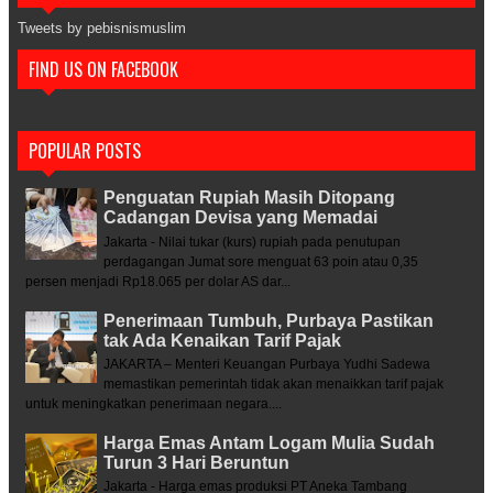
Tweets by pebisnismuslim
FIND US ON FACEBOOK
POPULAR POSTS
Penguatan Rupiah Masih Ditopang
Cadangan Devisa yang Memadai
Jakarta - Nilai tukar (kurs) rupiah pada penutupan
perdagangan Jumat sore menguat 63 poin atau 0,35
persen menjadi Rp18.065 per dolar AS dar...
Penerimaan Tumbuh, Purbaya Pastikan
tak Ada Kenaikan Tarif Pajak
JAKARTA – Menteri Keuangan Purbaya Yudhi Sadewa
memastikan pemerintah tidak akan menaikkan tarif pajak
untuk meningkatkan penerimaan negara....
Harga Emas Antam Logam Mulia Sudah
Turun 3 Hari Beruntun
Jakarta - Harga emas produksi PT Aneka Tambang