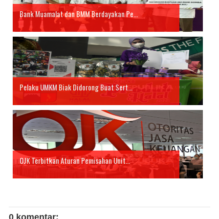
Bank Muamalat dan BMM Berdayakan Pe...
Pelaku UMKM Biak Didorong Buat Sert...
OJK Terbitkan Aturan Pemisahan Unit...
0 komentar: