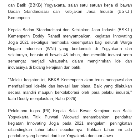
dan Batik (BBKB) Yogyakarta, salah satu satuan kerja di bawah
Badan Standardisasi dan Kebijakan Jasa Industri (BSKJI)
Kemenperin.
Kepala Badan Standardisasi dan Kebijakan Jasa Industri (BSKJI)
Kemenperin Doddy Rahadi menyampaikan, kegiatan Innovating
Jogja 2021 sekaligus membuka kesempatan bagi seluruh Warga
Negara Indonesia (WNI) yang berdomisili di Yogyakarta dan
sekitarnya, berusia di bawah 45 tahun, dan memiliki inovasi serta
semangat menjadi wirausaha dalam mengirimkan ide dan
inovasinya di bidang kerajinan dan batik.
"Melalui kegiatan ini, BBKB Kemenperin akan terus mengawal dan
memfasilitasi ide-ide dan inovasi luar biasa. Baik yang dilakukan
secara mandiri maupun berkolaborasi oleh para pelaku industri,"
kata Doddy menjelaskan, Rabu (23/6).
Pelaksana tugas (Plt) Kepala Balai Besar Kerajinan dan Batik
Yogyakarta Titik Purwati Widowati menambahkan, pendaftar
kegiatan Innovating Jogja pada 2021 mengalami peningkatan
dibandingkan tahun-tahun sebelumnya. Bahkan tahun ini ada
pendaftar yang berasal dari luar Yogyakarta dan luar Jawa.