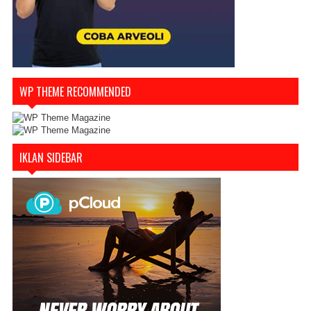
WP THEME RECOMMENDED
IKLAN SIDEBAR