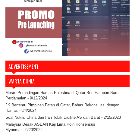
ADVERTISEMENT
WARTA DUNIA
Mesir: Perundingan Hamas Palestina di Qatar Beri Harapan Baru
Perdamaian
- 9/12/2024
JK Bertemu Pimpinan Fatah di Qatar, Bahas Rekonsiliasi dengan
Hamas
- 8/4/2024
Soal Nuklir, China dan Iran Tolak Didikte AS dan Barat
- 2/15/2023
Malaysia Desak ASEAN Kaji Lima Poin Konsensus
Myanmar
- 9/20/2022