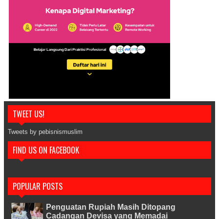
TWEET US!
Tweets by pebisnismuslim
FIND US ON FACEBOOK
POPULAR POSTS
Penguatan Rupiah Masih Ditopang
Cadangan Devisa yang Memadai