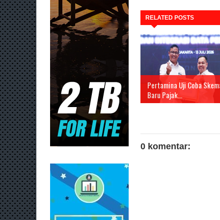
RELATED POSTS
Pertamina Uji Coba Skem
Baru Pajak...
0 komentar: