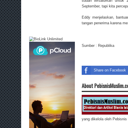
sudah tersalurkan untuk 
September, tapi kita percep
Eddy menjelaskan, bantua
tangan penerima karena mem
Sumber :
Republika
Share on Facebook
About PebisnisMuslim.
yang dikelola oleh Pebisni