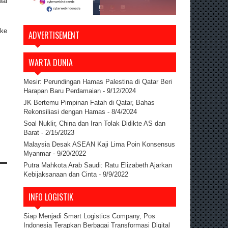
wal
 ke
ADVERTISEMENT
WARTA DUNIA
Mesir: Perundingan Hamas Palestina di Qatar Beri
Harapan Baru Perdamaian
- 9/12/2024
JK Bertemu Pimpinan Fatah di Qatar, Bahas
Rekonsiliasi dengan Hamas
- 8/4/2024
Soal Nuklir, China dan Iran Tolak Didikte AS dan
Barat
- 2/15/2023
Malaysia Desak ASEAN Kaji Lima Poin Konsensus
Myanmar
- 9/20/2022
Putra Mahkota Arab Saudi: Ratu Elizabeth Ajarkan
Kebijaksanaan dan Cinta
- 9/9/2022
INFO LOGISTIK
Siap Menjadi Smart Logistics Company, Pos
Indonesia Terapkan Berbagai Transformasi Digital