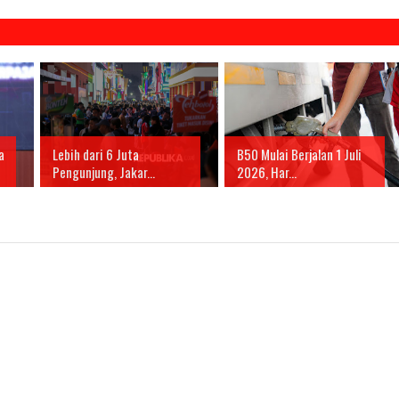
a
Lebih dari 6 Juta
B50 Mulai Berjalan 1 Juli
Pengunjung, Jakar...
2026, Har...