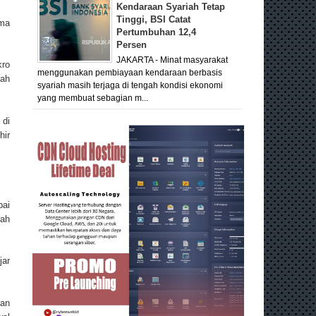
Kendaraan Syariah Tetap
Tinggi, BSI Catat
ima
Pertumbuhan 12,4
Persen
JAKARTA - Minat masyarakat
kro
menggunakan pembiayaan kendaraan berbasis
lah
syariah masih terjaga di tengah kondisi ekonomi
yang membuat sebagian m...
 di
hir
pai
lah
jar
uan