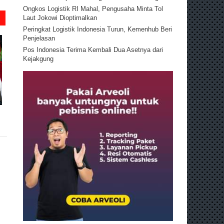
Ongkos Logistik RI Mahal, Pengusaha Minta Tol
Laut Jokowi Dioptimalkan
Peringkat Logistik Indonesia Turun, Kemenhub Beri
Penjelasan
Pos Indonesia Terima Kembali Dua Asetnya dari
Kejakgung