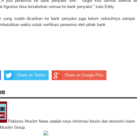
1,9 juta penerima ke bank penyalur BRI. "Target kita semua selesai a
at Agustus bisa tersalurkan semua ke bank penyalur," kata Eddy.
n yang sudah dicairkan ke bank penyalur juga belum seluruhnya sampai
butuhkan waktu untuk verifikasi penerima oleh pihak bank.
Share on Twitter
Share on Google Plus
com
Pebisnis Muslim News adalah situs informasi bisnis dan ekonomi Islam
s Muslim Group.