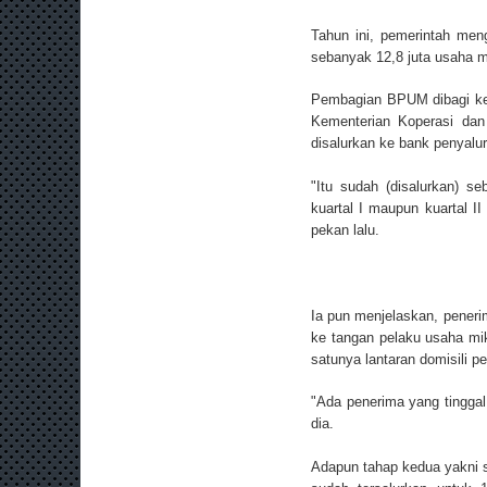
Tahun ini, pemerintah men
sebanyak 12,8 juta usaha mi
Pembagian BPUM dibagi ke 
Kementerian Koperasi dan
disalurkan ke bank penyalu
"Itu sudah (disalurkan) s
kuartal I maupun kuartal II
pekan lalu.
Ia pun menjelaskan, pener
ke tangan pelaku usaha mi
satunya lantaran domisili p
"Ada penerima yang tinggal 
dia.
Adapun tahap kedua yakni 