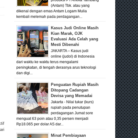
(Antam) Tbk. atau yang
dikenal dengan emas Antam Logam Mulia
kembali melemah pada perdagangan...
Kasus Judi Online Masih
Kian Marak, OJK
Evaluasi Ada Celah yang
Mesti Dibenahi
JAKARTA – Kasus judi
online (judol) di Indonesia
dari waktu ke waktu terus mengalami
peningkatan, di tengah derasnya arus teknologi
dan digi...
Penguatan Rupiah Masih
Ditopang Cadangan
Devisa yang Memadai
Jakarta - Nilai tukar (kurs)
rupiah pada penutupan
perdagangan Jumat sore
menguat 63 poin atau 0,35 persen menjadi
tif
Rp18.065 per dolar AS dar...
ari
Minat Pembiayaan