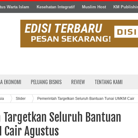
tus Warta Islam
Kesehatan Integratif
Muslim Host
KM Publishi
SA EKONOMI
PELUANG BISNIS
REVIEW
TENTANG KAMI
sia
Slider
Pemerintah Targetkan Seluruh Bantuan Tunai UMKM Cair
 Targetkan Seluruh Bantuan
 Cair Agustus