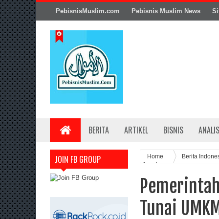
PebisnisMuslim.com
Pebisnis Muslim News
Si
BERITA
ARTIKEL
BISNIS
ANALI
Home
Berita Indone
JOIN FB GROUP
Agustus
Pemerintah
Tunai UMKM