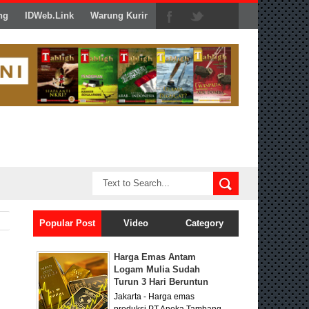
ng
IDWeb.Link
Warung Kurir
Popular Post
Video
Category
Harga Emas Antam
Logam Mulia Sudah
Turun 3 Hari Beruntun
Jakarta - Harga emas
produksi PT Aneka Tambang