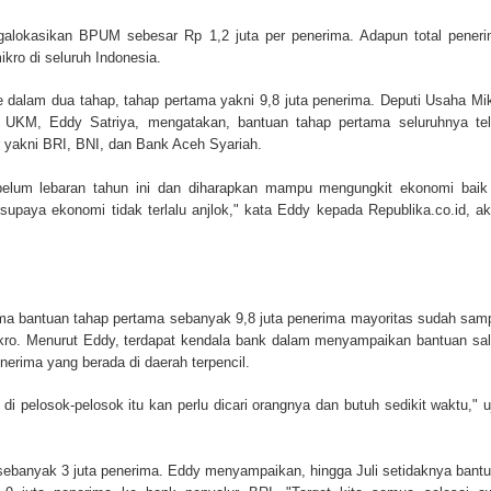
galokasikan BPUM sebesar Rp 1,2 juta per penerima. Adapun total pener
kro di seluruh Indonesia.
dalam dua tahap, tahap pertama yakni 9,8 juta penerima. Deputi Usaha Mi
 UKM, Eddy Satriya, mengatakan, bantuan tahap pertama seluruhnya te
r yakni BRI, BNI, dan Bank Aceh Syariah.
ebelum lebaran tahun ini dan diharapkan mampu mengungkit ekonomi baik
 supaya ekonomi tidak terlalu anjlok," kata Eddy kepada Republika.co.id, ak
ima bantuan tahap pertama sebanyak 9,8 juta penerima mayoritas sudah sam
kro. Menurut Eddy, terdapat kendala bank dalam menyampaikan bantuan sa
enerima yang berada di daerah terpencil.
di pelosok-pelosok itu kan perlu dicari orangnya dan butuh sedikit waktu," u
sebanyak 3 juta penerima. Eddy menyampaikan, hingga Juli setidaknya bant