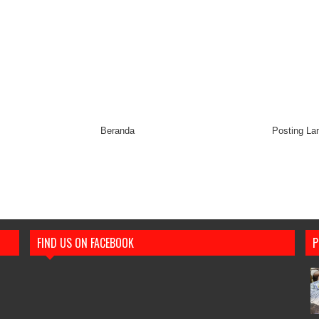
Beranda
Posting L
FIND US ON FACEBOOK
P