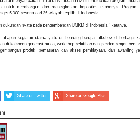
Gunardi menyampaikan, Talenta Wirausaha BSI ini merupakan program inkuba
a untuk membangun dan meningkatkan kapasitas usahanya. Program i
get 5.000 peserta dari 26 wilayah terpilih di Indonesia.
ikan dukungan nyata pada pengembangan UMKM di Indonesia," katanya.
t tahapan kegiatan utama yaitu on boarding berupa talkshow di berbagai k
haan di kalangan generasi muda, workshop pelatihan dan pendampingan bers
engembangan produk, pemasaran dan akses pembiayaan, dan awarding y
Share on Twitter
Share on Google Plus
com