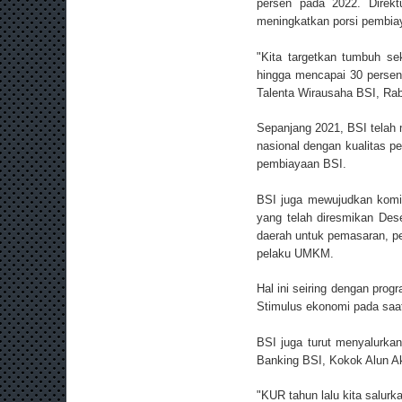
persen pada 2022. Direk
meningkatkan porsi pembia
"Kita targetkan tumbuh se
hingga mencapai 30 persen s
Talenta Wirausaha BSI, Rab
Sepanjang 2021, BSI telah
nasional dengan kualitas pe
pembiayaan BSI.
BSI juga mewujudkan kom
yang telah diresmikan Des
daerah untuk pemasaran, pe
pelaku UMKM.
Hal ini seiring dengan pro
Stimulus ekonomi pada saat
BSI juga turut menyalurkan
Banking BSI, Kokok Alun Ak
"KUR tahun lalu kita salurkan