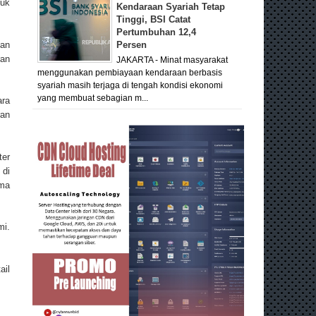
tuk
Kendaraan Syariah Tetap
Tinggi, BSI Catat
Pertumbuhan 12,4
kan
Persen
ran
JAKARTA - Minat masyarakat
menggunakan pembiayaan kendaraan berbasis
syariah masih terjaga di tengah kondisi ekonomi
yang membuat sebagian m...
ara
ran
ter
 di
ama
mi.
ail