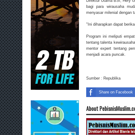
Direktur Utama BSI, Hery 
bagi para wirausaha mud
menyasar milenial dengan tar
"Ini diharapkan dapat ber
Program ini meliputi empa
tentang talenta kewirausa
mentor expert tentang p
menjadi acara puncak.
Sumber :
Republika
Share on Facebook
About PebisnisMuslim.