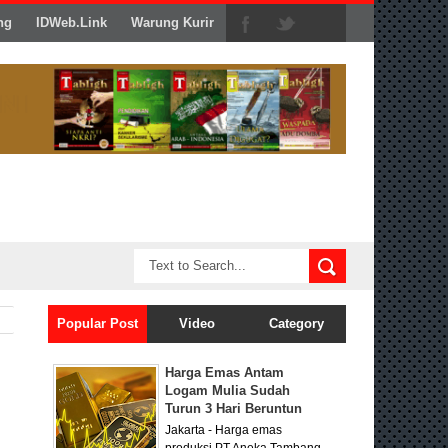
ng
IDWeb.Link
Warung Kurir
Popular Post
Video
Category
Harga Emas Antam
Logam Mulia Sudah
Turun 3 Hari Beruntun
Jakarta - Harga emas
produksi PT Aneka Tambang