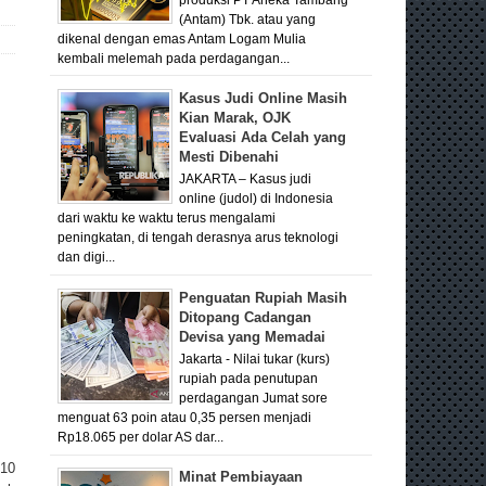
(Antam) Tbk. atau yang
dikenal dengan emas Antam Logam Mulia
kembali melemah pada perdagangan...
Kasus Judi Online Masih
Kian Marak, OJK
Evaluasi Ada Celah yang
Mesti Dibenahi
JAKARTA – Kasus judi
online (judol) di Indonesia
dari waktu ke waktu terus mengalami
peningkatan, di tengah derasnya arus teknologi
dan digi...
Penguatan Rupiah Masih
Ditopang Cadangan
Devisa yang Memadai
Jakarta - Nilai tukar (kurs)
rupiah pada penutupan
perdagangan Jumat sore
menguat 63 poin atau 0,35 persen menjadi
Rp18.065 per dolar AS dar...
 10
Minat Pembiayaan