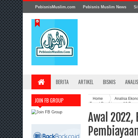
PebisnisMuslim.com
Pebisnis Muslim News
Si
BERITA
ARTIKEL
BISNIS
ANALI
Home
Analisa Ekon
JOIN FB GROUP
Target Pembiayaan 10 Per
Awal 2022, 
Pembiayaan