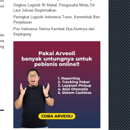
tor
Ongkos Logistik RI Mahal, Pengusaha Minta Tol
ni
Laut Jokowi Dioptimalkan
Peringkat Logistik Indonesia Turun, Kemenhub Beri
Penjelasan
Pos Indonesia Terima Kembali Dua Asetnya dari
Kejakgung
ota
ama
ang