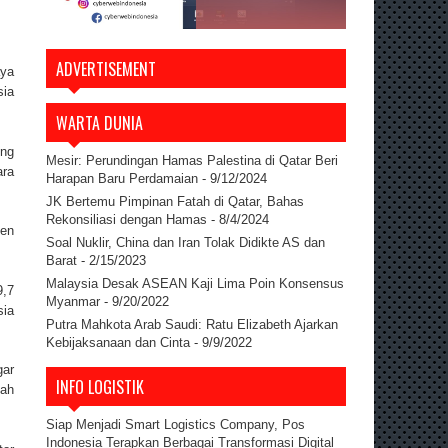
ADVERTISEMENT
aya
sia
WARTA DUNIA
ing
Mesir: Perundingan Hamas Palestina di Qatar Beri
ara
Harapan Baru Perdamaian
- 9/12/2024
JK Bertemu Pimpinan Fatah di Qatar, Bahas
Rekonsiliasi dengan Hamas
- 8/4/2024
ten
Soal Nuklir, China dan Iran Tolak Didikte AS dan
Barat
- 2/15/2023
Malaysia Desak ASEAN Kaji Lima Poin Konsensus
9,7
Myanmar
- 9/20/2022
sia
Putra Mahkota Arab Saudi: Ratu Elizabeth Ajarkan
Kebijaksanaan dan Cinta
- 9/9/2022
gar
INFO LOGISTIK
lah
Siap Menjadi Smart Logistics Company, Pos
Indonesia Terapkan Berbagai Transformasi Digital