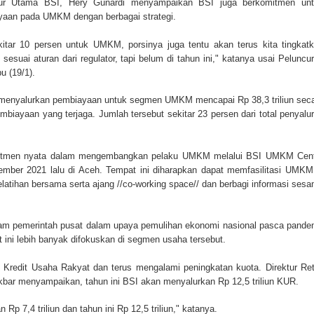
tur Utama BSI, Hery Gunardi menyampaikan BSI juga berkomitmen un
yaan pada UMKM dengan berbagai strategi.
kitar 10 persen untuk UMKM, porsinya juga tentu akan terus kita tingkat
esuai aturan dari regulator, tapi belum di tahun ini," katanya usai Peluncu
u (19/1).
 menyalurkan pembiayaan untuk segmen UMKM mencapai Rp 38,3 triliun sec
mbiayaan yang terjaga. Jumlah tersebut sekitar 23 persen dari total penyalu
itmen nyata dalam mengembangkan pelaku UMKM melalui BSI UMKM Cen
ember 2021 lalu di Aceh. Tempat ini diharapkan dapat memfasilitasi UMKM
latihan bersama serta ajang //co-working space// dan berbagi informasi ses
gram pemerintah pusat dalam upaya pemulihan ekonomi nasional pasca pande
 ini lebih banyak difokuskan di segmen usaha tersebut.
 Kredit Usaha Rakyat dan terus mengalami peningkatan kuota. Direktur Ret
bar menyampaikan, tahun ini BSI akan menyalurkan Rp 12,5 triliun KUR.
 Rp 7,4 triliun dan tahun ini Rp 12,5 triliun," katanya.