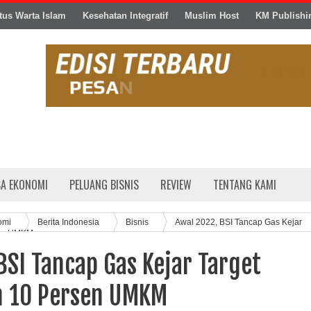
tus Warta Islam
Kesehatan Integratif
Muslim Host
KM Publishi
SA EKONOMI
PELUANG BISNIS
REVIEW
TENTANG KAMI
omi
Berita Indonesia
Bisnis
Awal 2022, BSI Tancap Gas Kejar
sen UMKM
BSI Tancap Gas Kejar Target
 10 Persen UMKM