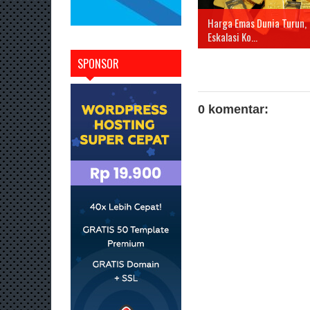
Harga Emas Dunia Turun,
Eskalasi Ko...
SPONSOR
0 komentar: