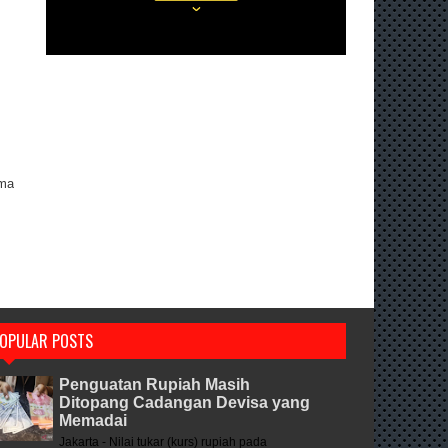
ama
OPULAR POSTS
Penguatan Rupiah Masih
Ditopang Cadangan Devisa yang
Memadai
Jakarta - Nilai tukar (kurs) rupiah pada