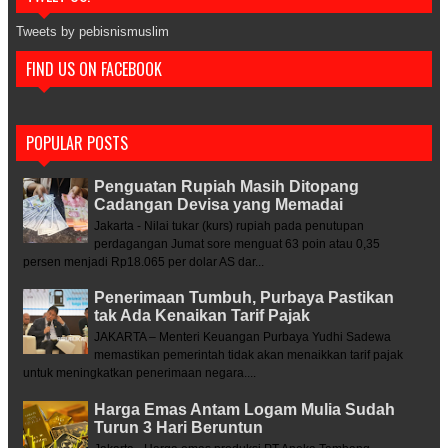
Tweets by pebisnismuslim
FIND US ON FACEBOOK
POPULAR POSTS
Penguatan Rupiah Masih Ditopang
Cadangan Devisa yang Memadai
Jakarta - Nilai tukar (kurs) rupiah pada penutupan
perdagangan Jumat sore menguat 63 poin atau 0,35
persen menjadi Rp18.065 per dolar AS dar...
Penerimaan Tumbuh, Purbaya Pastikan
tak Ada Kenaikan Tarif Pajak
JAKARTA – Menteri Keuangan Purbaya Yudhi Sadewa
memastikan pemerintah tidak akan menaikkan tarif pajak
untuk meningkatkan penerimaan negara....
Harga Emas Antam Logam Mulia Sudah
Turun 3 Hari Beruntun