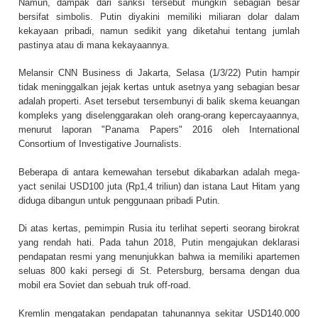
Namun, dampak dari sanksi tersebut mungkin sebagian besar
bersifat simbolis. Putin diyakini memiliki miliaran dolar dalam
kekayaan pribadi, namun sedikit yang diketahui tentang jumlah
pastinya atau di mana kekayaannya.
Melansir CNN Business di Jakarta, Selasa (1/3/22) Putin hampir
tidak meninggalkan jejak kertas untuk asetnya yang sebagian besar
adalah properti. Aset tersebut tersembunyi di balik skema keuangan
kompleks yang diselenggarakan oleh orang-orang kepercayaannya,
menurut laporan "Panama Papers" 2016 oleh International
Consortium of Investigative Journalists.
Beberapa di antara kemewahan tersebut dikabarkan adalah mega-
yact senilai USD100 juta (Rp1,4 triliun) dan istana Laut Hitam yang
diduga dibangun untuk penggunaan pribadi Putin.
Di atas kertas, pemimpin Rusia itu terlihat seperti seorang birokrat
yang rendah hati. Pada tahun 2018, Putin mengajukan deklarasi
pendapatan resmi yang menunjukkan bahwa ia memiliki apartemen
seluas 800 kaki persegi di St. Petersburg, bersama dengan dua
mobil era Soviet dan sebuah truk off-road.
Kremlin mengatakan pendapatan tahunannya sekitar USD140.000