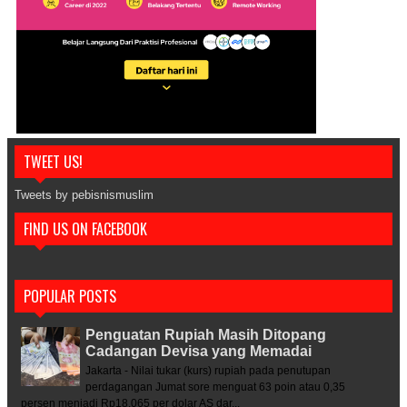
TWEET US!
Tweets by pebisnismuslim
FIND US ON FACEBOOK
POPULAR POSTS
Penguatan Rupiah Masih Ditopang
Cadangan Devisa yang Memadai
Jakarta - Nilai tukar (kurs) rupiah pada penutupan
perdagangan Jumat sore menguat 63 poin atau 0,35
persen menjadi Rp18.065 per dolar AS dar...