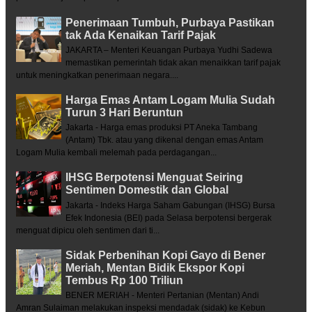
Penerimaan Tumbuh, Purbaya Pastikan
tak Ada Kenaikan Tarif Pajak
JAKARTA – Menteri Keuangan Purbaya Yudhi Sadewa
memastikan pemerintah tidak akan menaikkan tarif pajak
untuk meningkatkan penerimaan negara....
Harga Emas Antam Logam Mulia Sudah
Turun 3 Hari Beruntun
Jakarta - Harga emas produksi PT Aneka Tambang
(Antam) Tbk. atau yang dikenal dengan emas Antam
Logam Mulia kembali melemah pada perdagangan...
IHSG Berpotensi Menguat Seiring
Sentimen Domestik dan Global
Jakarta - Indeks Harga Saham Gabungan (IHSG) Bursa
Efek Indonesia (BEI) pada Selasa berpotensi bergerak
menguat dipicu oleh sentimen dari ti...
Sidak Perbenihan Kopi Gayo di Bener
Meriah, Mentan Bidik Ekspor Kopi
Tembus Rp 100 Triliun
BENER MERIAH - Menteri Pertanian (Mentan) Andi
Amran Sulaiman melakukan inspeksi mendadak (sidak) ke Kebun