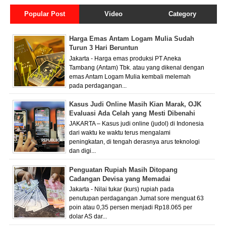
Popular Post
Video
Category
Harga Emas Antam Logam Mulia Sudah
Turun 3 Hari Beruntun
Jakarta - Harga emas produksi PT Aneka
Tambang (Antam) Tbk. atau yang dikenal dengan
emas Antam Logam Mulia kembali melemah
pada perdagangan...
Kasus Judi Online Masih Kian Marak, OJK
Evaluasi Ada Celah yang Mesti Dibenahi
JAKARTA – Kasus judi online (judol) di Indonesia
dari waktu ke waktu terus mengalami
peningkatan, di tengah derasnya arus teknologi
dan digi...
Penguatan Rupiah Masih Ditopang
Cadangan Devisa yang Memadai
Jakarta - Nilai tukar (kurs) rupiah pada
penutupan perdagangan Jumat sore menguat 63
poin atau 0,35 persen menjadi Rp18.065 per
dolar AS dar...