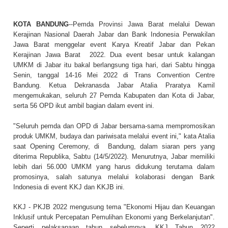
KOTA BANDUNG
--Pemda Provinsi Jawa Barat melalui Dewan
Kerajinan Nasional Daerah Jabar dan Bank Indonesia Perwakilan
Jawa Barat menggelar event Karya Kreatif Jabar dan Pekan
Kerajinan Jawa Barat 2022. Dua event besar untuk kalangan
UMKM di Jabar itu bakal berlangsung tiga hari, dari Sabtu hingga
Senin, tanggal 14-16 Mei 2022 di Trans Convention Centre
Bandung. Ketua Dekranasda Jabar Atalia Praratya Kamil
mengemukakan, seluruh 27 Pemda Kabupaten dan Kota di Jabar,
serta 56 OPD ikut ambil bagian dalam event ini.
"Seluruh pemda dan OPD di Jabar bersama-sama mempromosikan
produk UMKM, budaya dan pariwisata melalui event ini," kata Atalia
saat Opening Ceremony, di Bandung, dalam siaran pers yang
diterima Republika, Sabtu (14/5/2022). Menurutnya, Jabar memiliki
lebih dari 56.000 UMKM yang harus didukung terutama dalam
promosinya, salah satunya melalui kolaborasi dengan Bank
Indonesia di event KKJ dan KKJB ini.
KKJ - PKJB 2022 mengusung tema "Ekonomi Hijau dan Keuangan
Inklusif untuk Percepatan Pemulihan Ekonomi yang Berkelanjutan".
Seperti pelaksanaan tahun sebelumnya, KKJ Tahun 2022