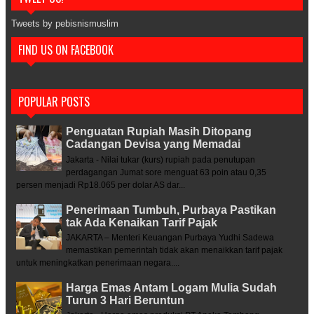
Tweets by pebisnismuslim
FIND US ON FACEBOOK
POPULAR POSTS
Penguatan Rupiah Masih Ditopang
Cadangan Devisa yang Memadai
Jakarta - Nilai tukar (kurs) rupiah pada penutupan
perdagangan Jumat sore menguat 63 poin atau 0,35
persen menjadi Rp18.065 per dolar AS dar...
Penerimaan Tumbuh, Purbaya Pastikan
tak Ada Kenaikan Tarif Pajak
JAKARTA – Menteri Keuangan Purbaya Yudhi Sadewa
memastikan pemerintah tidak akan menaikkan tarif pajak
untuk meningkatkan penerimaan negara....
Harga Emas Antam Logam Mulia Sudah
Turun 3 Hari Beruntun