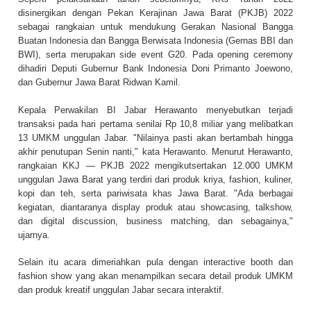
disinergikan dengan Pekan Kerajinan Jawa Barat (PKJB) 2022
sebagai rangkaian untuk mendukung Gerakan Nasional Bangga
Buatan Indonesia dan Bangga Berwisata Indonesia (Gernas BBI dan
BWI), serta merupakan side event G20. Pada opening ceremony
dihadiri Deputi Gubernur Bank Indonesia Doni Primanto Joewono,
dan Gubernur Jawa Barat Ridwan Kamil.
Kepala Perwakilan BI Jabar Herawanto menyebutkan terjadi
transaksi pada hari pertama senilai Rp 10,8 miliar yang melibatkan
13 UMKM unggulan Jabar. "Nilainya pasti akan bertambah hingga
akhir penutupan Senin nanti," kata Herawanto. Menurut Herawanto,
rangkaian KKJ — PKJB 2022 mengikutsertakan 12.000 UMKM
unggulan Jawa Barat yang terdiri dari produk kriya, fashion, kuliner,
kopi dan teh, serta pariwisata khas Jawa Barat. "Ada berbagai
kegiatan, diantaranya display produk atau showcasing, talkshow,
dan digital discussion, business matching, dan sebagainya,"
ujarnya.
Selain itu acara dimeriahkan pula dengan interactive booth dan
fashion show yang akan menampilkan secara detail produk UMKM
dan produk kreatif unggulan Jabar secara interaktif.