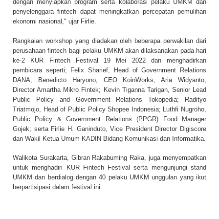
dengan menyiapkan program serta kolaborasi pelaku UMKM dan
penyelenggara fintech dapat meningkatkan percepatan pemulihan
ekonomi nasional," ujar Firlie.
Rangkaian workshop yang diadakan oleh beberapa perwakilan dari
perusahaan fintech bagi pelaku UMKM akan dilaksanakan pada hari
ke-2 KUR Fintech Festival 19 Mei 2022 dan menghadirkan
pembicara seperti; Felix Sharief, Head of Government Relations
DANA; Benedicto Haryono, CEO KoinWorks; Aria Widyanto,
Director Amartha Mikro Fintek; Kevin Tiganna Tarigan, Senior Lead
Public Policy and Government Relations Tokopedia; Radityo
Triatmojo, Head of Public Policy Shopee Indonesia; Luthfi Nugroho,
Public Policy & Government Relations (PPGR) Food Manager
Gojek; serta Firlie H. Ganinduto, Vice President Director Digiscore
dan Wakil Ketua Umum KADIN Bidang Komunikasi dan Informatika.
Walikota Surakarta, Gibran Rakabuming Raka, juga menyempatkan
untuk menghadiri KUR Fintech Festival serta mengunjungi stand
UMKM dan berdialog dengan 40 pelaku UMKM unggulan yang ikut
berpartisipasi dalam festival ini.