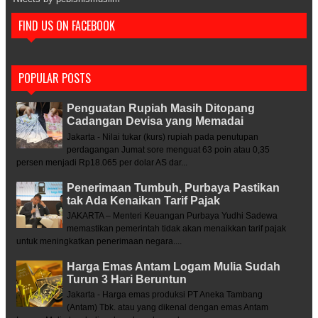
FIND US ON FACEBOOK
POPULAR POSTS
Penguatan Rupiah Masih Ditopang
Cadangan Devisa yang Memadai
Jakarta - Nilai tukar (kurs) rupiah pada penutupan
perdagangan Jumat sore menguat 63 poin atau 0,35
persen menjadi Rp18.065 per dolar AS dar...
Penerimaan Tumbuh, Purbaya Pastikan
tak Ada Kenaikan Tarif Pajak
JAKARTA – Menteri Keuangan Purbaya Yudhi Sadewa
memastikan pemerintah tidak akan menaikkan tarif pajak
untuk meningkatkan penerimaan negara....
Harga Emas Antam Logam Mulia Sudah
Turun 3 Hari Beruntun
Jakarta - Harga emas produksi PT Aneka Tambang
(Antam) Tbk. atau yang dikenal dengan emas Antam