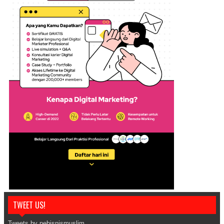
TWEET US!
Tweets by pebisnismuslim