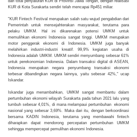
dari total penyaluran KUR di Provinsi Jawa Tengah, dengan realisasi
KUR di Kota Surakarta sendiri telah mencapai Rp451 miliar.
"KUR Fintech Festival merupakan salah satu wujud pengabdian dari
Pemerintah untuk mensejahterakan masyarakat, terutama para
pelaku UMKM. Hal ini dikarenakan potensi UMKM untuk
memulihkan ekonomi Indonesia sangat tinggi. UMKM merupakan
motor penggerak ekonomi di Indonesia. UMKM juga banyak
melahirkan industri-industri kreatif. 99,9% kegiatan usaha di
Indonesia adalah UMKM. UMKM sendiri menyumbang sebesar 61%
untuk perekonomian Indonesia. Dalam transaksi digital di ASEAN,
Indonesia merupakan negara penyumbang transaksi ekonomi
terbesar dibandingkan negara lainnya, yaitu sebesar 42%," ucap
Iskandar.
Iskandar juga menambahkan, UMKM sangat membantu dalam
pertumbuhan ekonomi wilayah Surakarta pada tahun 2021 lalu yang
tumbuh sebesar 4,01%, di mana melampaui pertumbuhan ekonomi
nasional yang sebesar 3,69%. Maka dari itu, dengan berkoordinasi
bersama KADIN Indonesia, terutama yang membawahi fintech
diharapkan dapat mendorong percepatan pertumbuhan UMKM
sehingga mempercepat pemulihan ekonomi Indonesia.