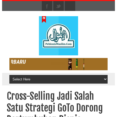
Cross-Selling Jadi Salah
Satu Strategi GoTo Dorong