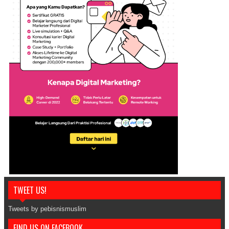
TWEET US!
Tweets by pebisnismuslim
FIND US ON FACEBOOK