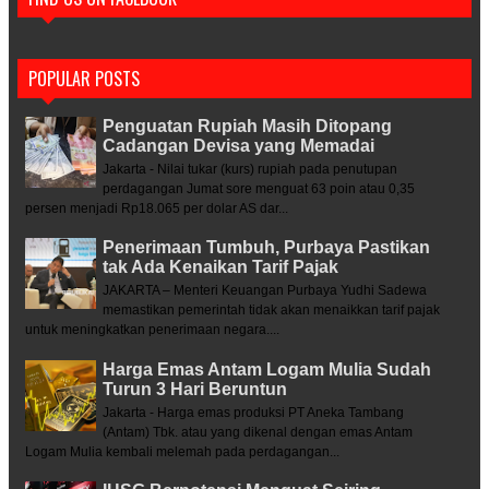
POPULAR POSTS
Penguatan Rupiah Masih Ditopang
Cadangan Devisa yang Memadai
Jakarta - Nilai tukar (kurs) rupiah pada penutupan
perdagangan Jumat sore menguat 63 poin atau 0,35
persen menjadi Rp18.065 per dolar AS dar...
Penerimaan Tumbuh, Purbaya Pastikan
tak Ada Kenaikan Tarif Pajak
JAKARTA – Menteri Keuangan Purbaya Yudhi Sadewa
memastikan pemerintah tidak akan menaikkan tarif pajak
untuk meningkatkan penerimaan negara....
Harga Emas Antam Logam Mulia Sudah
Turun 3 Hari Beruntun
Jakarta - Harga emas produksi PT Aneka Tambang
(Antam) Tbk. atau yang dikenal dengan emas Antam
Logam Mulia kembali melemah pada perdagangan...