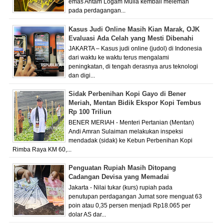
emas Antam Logam Mulia kembali melemah
pada perdagangan...
Kasus Judi Online Masih Kian Marak, OJK
Evaluasi Ada Celah yang Mesti Dibenahi
JAKARTA – Kasus judi online (judol) di Indonesia
dari waktu ke waktu terus mengalami
peningkatan, di tengah derasnya arus teknologi
dan digi...
Sidak Perbenihan Kopi Gayo di Bener
Meriah, Mentan Bidik Ekspor Kopi Tembus
Rp 100 Triliun
BENER MERIAH - Menteri Pertanian (Mentan)
Andi Amran Sulaiman melakukan inspeksi
mendadak (sidak) ke Kebun Perbenihan Kopi
Rimba Raya KM 60,...
Penguatan Rupiah Masih Ditopang
Cadangan Devisa yang Memadai
Jakarta - Nilai tukar (kurs) rupiah pada
penutupan perdagangan Jumat sore menguat 63
poin atau 0,35 persen menjadi Rp18.065 per
dolar AS dar...