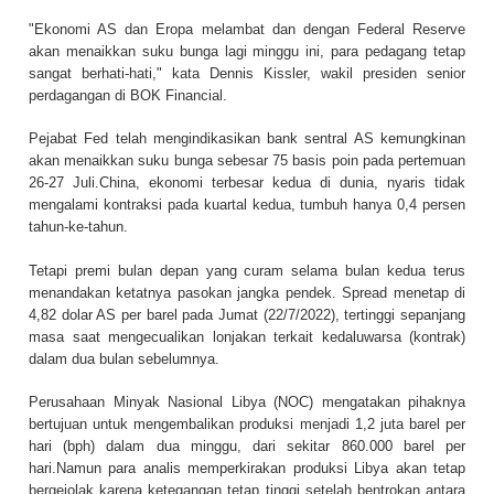
"Ekonomi AS dan Eropa melambat dan dengan Federal Reserve
akan menaikkan suku bunga lagi minggu ini, para pedagang tetap
sangat berhati-hati," kata Dennis Kissler, wakil presiden senior
perdagangan di BOK Financial.
Pejabat Fed telah mengindikasikan bank sentral AS kemungkinan
akan menaikkan suku bunga sebesar 75 basis poin pada pertemuan
26-27 Juli.China, ekonomi terbesar kedua di dunia, nyaris tidak
mengalami kontraksi pada kuartal kedua, tumbuh hanya 0,4 persen
tahun-ke-tahun.
Tetapi premi bulan depan yang curam selama bulan kedua terus
menandakan ketatnya pasokan jangka pendek. Spread menetap di
4,82 dolar AS per barel pada Jumat (22/7/2022), tertinggi sepanjang
masa saat mengecualikan lonjakan terkait kedaluwarsa (kontrak)
dalam dua bulan sebelumnya.
Perusahaan Minyak Nasional Libya (NOC) mengatakan pihaknya
bertujuan untuk mengembalikan produksi menjadi 1,2 juta barel per
hari (bph) dalam dua minggu, dari sekitar 860.000 barel per
hari.Namun para analis memperkirakan produksi Libya akan tetap
bergejolak karena ketegangan tetap tinggi setelah bentrokan antara