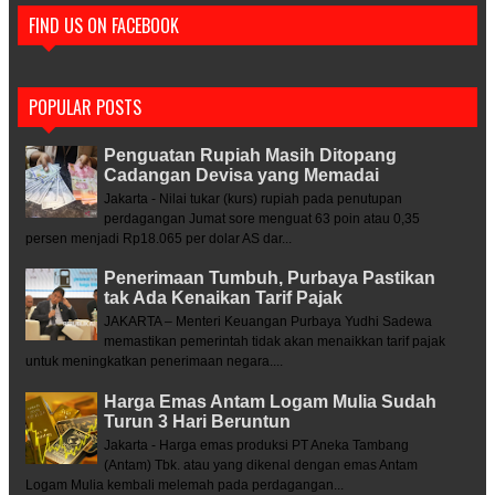
FIND US ON FACEBOOK
POPULAR POSTS
Penguatan Rupiah Masih Ditopang
Cadangan Devisa yang Memadai
Jakarta - Nilai tukar (kurs) rupiah pada penutupan
perdagangan Jumat sore menguat 63 poin atau 0,35
persen menjadi Rp18.065 per dolar AS dar...
Penerimaan Tumbuh, Purbaya Pastikan
tak Ada Kenaikan Tarif Pajak
JAKARTA – Menteri Keuangan Purbaya Yudhi Sadewa
memastikan pemerintah tidak akan menaikkan tarif pajak
untuk meningkatkan penerimaan negara....
Harga Emas Antam Logam Mulia Sudah
Turun 3 Hari Beruntun
Jakarta - Harga emas produksi PT Aneka Tambang
(Antam) Tbk. atau yang dikenal dengan emas Antam
Logam Mulia kembali melemah pada perdagangan...