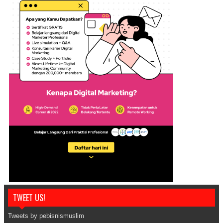
TWEET US!
Tweets by pebisnismuslim