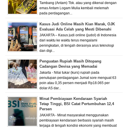
Tambang (Antam) Tbk. atau yang dikenal dengan
emas Antam Logam Mulia kembali melemah
pada perdagangan...
Kasus Judi Online Masih Kian Marak, OJK
Evaluasi Ada Celah yang Mesti Dibenahi
JAKARTA – Kasus judi online (judol) di Indonesia
dari waktu ke waktu terus mengalami
peningkatan, di tengah derasnya arus teknologi
dan digi...
Penguatan Rupiah Masih Ditopang
Cadangan Devisa yang Memadai
Jakarta - Nilai tukar (kurs) rupiah pada
penutupan perdagangan Jumat sore menguat 63
poin atau 0,35 persen menjadi Rp18.065 per
dolar AS dar...
Minat Pembiayaan Kendaraan Syariah
Tetap Tinggi, BSI Catat Pertumbuhan 12,4
Persen
JAKARTA - Minat masyarakat menggunakan
pembiayaan kendaraan berbasis syariah masih
terjaga di tengah kondisi ekonomi yang membuat