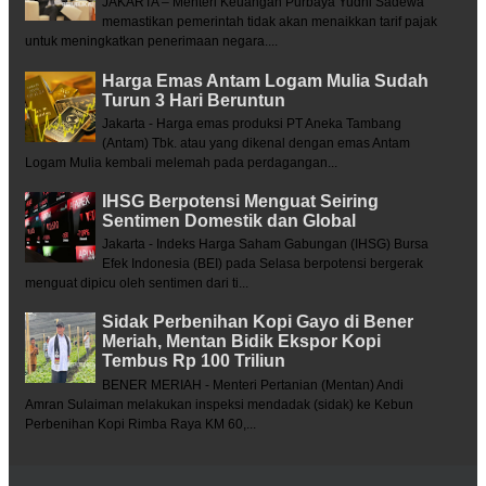
JAKARTA – Menteri Keuangan Purbaya Yudhi Sadewa
memastikan pemerintah tidak akan menaikkan tarif pajak
untuk meningkatkan penerimaan negara....
Harga Emas Antam Logam Mulia Sudah
Turun 3 Hari Beruntun
Jakarta - Harga emas produksi PT Aneka Tambang
(Antam) Tbk. atau yang dikenal dengan emas Antam
Logam Mulia kembali melemah pada perdagangan...
IHSG Berpotensi Menguat Seiring
Sentimen Domestik dan Global
Jakarta - Indeks Harga Saham Gabungan (IHSG) Bursa
Efek Indonesia (BEI) pada Selasa berpotensi bergerak
menguat dipicu oleh sentimen dari ti...
Sidak Perbenihan Kopi Gayo di Bener
Meriah, Mentan Bidik Ekspor Kopi
Tembus Rp 100 Triliun
BENER MERIAH - Menteri Pertanian (Mentan) Andi
Amran Sulaiman melakukan inspeksi mendadak (sidak) ke Kebun
Perbenihan Kopi Rimba Raya KM 60,...