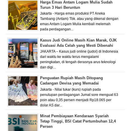
Harga Emas Antam Logam Mulia Sudah
Turun 3 Hari Beruntun
Jakarta - Harga emas produksi PT Aneka
Tambang (Antam) Tbk. atau yang dikenal dengan
emas Antam Logam Mulia kembali melemah
pada perdagangan...
Kasus Judi Online Masih Kian Marak, OJK
Evaluasi Ada Celah yang Mesti Dibenahi
JAKARTA – Kasus judi online (judol) di Indonesia
dari waktu ke waktu terus mengalami
peningkatan, di tengah derasnya arus teknologi
dan digi...
Penguatan Rupiah Masih Ditopang
Cadangan Devisa yang Memadai
Jakarta - Nilai tukar (kurs) rupiah pada
penutupan perdagangan Jumat sore menguat 63
poin atau 0,35 persen menjadi Rp18.065 per
dolar AS dar...
Minat Pembiayaan Kendaraan Syariah
Tetap Tinggi, BSI Catat Pertumbuhan 12,4
Persen