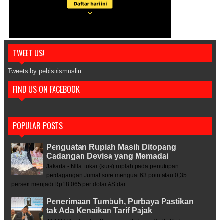
TWEET US!
Tweets by pebisnismuslim
FIND US ON FACEBOOK
POPULAR POSTS
Penguatan Rupiah Masih Ditopang
Cadangan Devisa yang Memadai
Jakarta - Nilai tukar (kurs) rupiah pada penutupan
perdagangan Jumat sore menguat 63 poin atau 0,35
persen menjadi Rp18.065 per dolar AS dar...
Penerimaan Tumbuh, Purbaya Pastikan
tak Ada Kenaikan Tarif Pajak