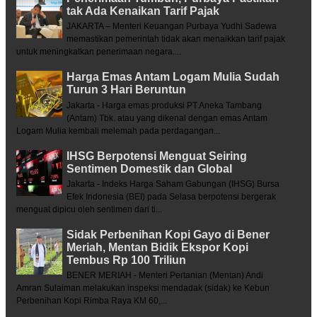
tak Ada Kenaikan Tarif Pajak
JAKARTA – Menteri Keuangan Purbaya Yudhi Sadewa
memastikan pemerintah tidak akan menaikkan tarif pajak
untuk meningkatkan penerimaan negara....
Harga Emas Antam Logam Mulia Sudah
Turun 3 Hari Beruntun
Jakarta - Harga emas produksi PT Aneka Tambang
(Antam) Tbk. atau yang dikenal dengan emas Antam
Logam Mulia kembali melemah pada perdagangan...
IHSG Berpotensi Menguat Seiring
Sentimen Domestik dan Global
Jakarta - Indeks Harga Saham Gabungan (IHSG) Bursa
Efek Indonesia (BEI) pada Selasa berpotensi bergerak
menguat dipicu oleh sentimen dari ti...
Sidak Perbenihan Kopi Gayo di Bener
Meriah, Mentan Bidik Ekspor Kopi
Tembus Rp 100 Triliun
BENER MERIAH - Menteri Pertanian (Mentan) Andi
Amran Sulaiman melakukan inspeksi mendadak (sidak) ke Kebun
Perbenihan Kopi Rimba Raya KM 60,...