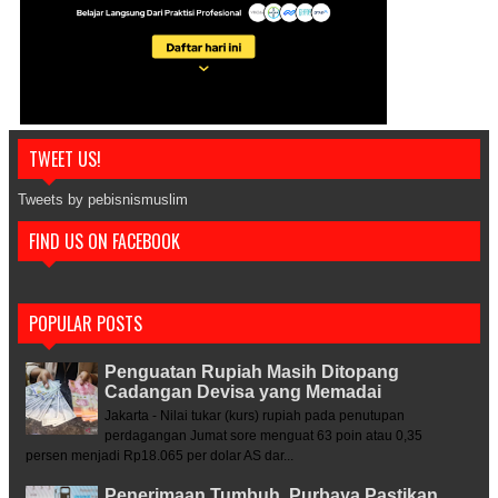
TWEET US!
Tweets by pebisnismuslim
FIND US ON FACEBOOK
POPULAR POSTS
Penguatan Rupiah Masih Ditopang
Cadangan Devisa yang Memadai
Jakarta - Nilai tukar (kurs) rupiah pada penutupan
perdagangan Jumat sore menguat 63 poin atau 0,35
persen menjadi Rp18.065 per dolar AS dar...
Penerimaan Tumbuh, Purbaya Pastikan