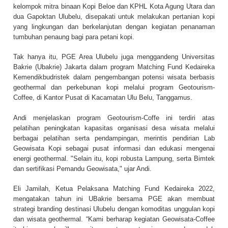
kelompok mitra binaan Kopi Beloe dan KPHL Kota Agung Utara dan
dua Gapoktan Ulubelu, disepakati untuk melakukan pertanian kopi
yang lingkungan dan berkelanjutan dengan kegiatan penanaman
tumbuhan penaung bagi para petani kopi.
Tak hanya itu, PGE Area Ulubelu juga menggandeng Universitas
Bakrie (Ubakrie) Jakarta dalam program Matching Fund Kedaireka
Kemendikbudristek dalam pengembangan potensi wisata berbasis
geothermal dan perkebunan kopi melalui program Geotourism-
Coffee, di Kantor Pusat di Kacamatan Ulu Belu, Tanggamus.
Andi menjelaskan program Geotourism-Coffe ini terdiri atas
pelatihan peningkatan kapasitas organisasi desa wisata melalui
berbagai pelatihan serta pendampingan, merintis pendirian Lab
Geowisata Kopi sebagai pusat informasi dan edukasi mengenai
energi geothermal. "Selain itu, kopi robusta Lampung, serta Bimtek
dan sertifikasi Pemandu Geowisata," ujar Andi.
Eli Jamilah, Ketua Pelaksana Matching Fund Kedaireka 2022,
mengatakan tahun ini UBakrie bersama PGE akan membuat
strategi branding destinasi Ulubelu dengan komoditas unggulan kopi
dan wisata geothermal. “Kami berharap kegiatan Geowisata-Coffee