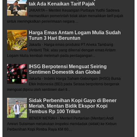
tak Ada Kenaikan Tarif Pajak
JAKARTA – Menteri Keuangan Purbaya Yudhi Sadewa
memastikan pemerintah tidak akan menaikkan tarif pajak
untuk meningkatkan penerimaan negara....
Harga Emas Antam Logam Mulia Sudah
Turun 3 Hari Beruntun
Jakarta - Harga emas produksi PT Aneka Tambang
(Antam) Tbk. atau yang dikenal dengan emas Antam
Logam Mulia kembali melemah pada perdagangan...
IHSG Berpotensi Menguat Seiring
Sentimen Domestik dan Global
Jakarta - Indeks Harga Saham Gabungan (IHSG) Bursa
Efek Indonesia (BEI) pada Selasa berpotensi bergerak
menguat dipicu oleh sentimen dari ti...
Sidak Perbenihan Kopi Gayo di Bener
Meriah, Mentan Bidik Ekspor Kopi
Tembus Rp 100 Triliun
BENER MERIAH - Menteri Pertanian (Mentan) Andi
Amran Sulaiman melakukan inspeksi mendadak (sidak) ke Kebun
Perbenihan Kopi Rimba Raya KM 60,...