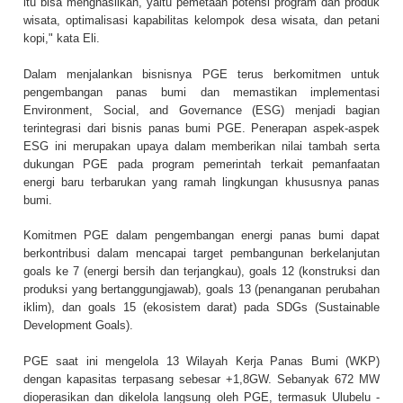
itu bisa menghasilkan, yaitu pemetaan potensi program dan produk
wisata, optimalisasi kapabilitas kelompok desa wisata, dan petani
kopi," kata Eli.
Dalam menjalankan bisnisnya PGE terus berkomitmen untuk
pengembangan panas bumi dan memastikan implementasi
Environment, Social, and Governance (ESG) menjadi bagian
terintegrasi dari bisnis panas bumi PGE. Penerapan aspek-aspek
ESG ini merupakan upaya dalam memberikan nilai tambah serta
dukungan PGE pada program pemerintah terkait pemanfaatan
energi baru terbarukan yang ramah lingkungan khususnya panas
bumi.
Komitmen PGE dalam pengembangan energi panas bumi dapat
berkontribusi dalam mencapai target pembangunan berkelanjutan
goals ke 7 (energi bersih dan terjangkau), goals 12 (konstruksi dan
produksi yang bertanggungjawab), goals 13 (penanganan perubahan
iklim), dan goals 15 (ekosistem darat) pada SDGs (Sustainable
Development Goals).
PGE saat ini mengelola 13 Wilayah Kerja Panas Bumi (WKP)
dengan kapasitas terpasang sebesar +1,8GW. Sebanyak 672 MW
dioperasikan dan dikelola langsung oleh PGE, termasuk Ulubelu -