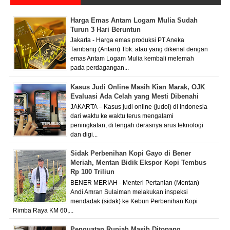
Harga Emas Antam Logam Mulia Sudah
Turun 3 Hari Beruntun
Jakarta - Harga emas produksi PT Aneka
Tambang (Antam) Tbk. atau yang dikenal dengan
emas Antam Logam Mulia kembali melemah
pada perdagangan...
Kasus Judi Online Masih Kian Marak, OJK
Evaluasi Ada Celah yang Mesti Dibenahi
JAKARTA – Kasus judi online (judol) di Indonesia
dari waktu ke waktu terus mengalami
peningkatan, di tengah derasnya arus teknologi
dan digi...
Sidak Perbenihan Kopi Gayo di Bener
Meriah, Mentan Bidik Ekspor Kopi Tembus
Rp 100 Triliun
BENER MERIAH - Menteri Pertanian (Mentan)
Andi Amran Sulaiman melakukan inspeksi
mendadak (sidak) ke Kebun Perbenihan Kopi
Rimba Raya KM 60,...
Penguatan Rupiah Masih Ditopang