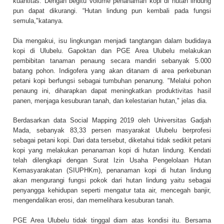
kuantitas. Dengan begitu volume penanaman kopi di hutan lindung
pun dapat dikurangi. “Hutan lindung pun kembali pada fungsi
semula,"katanya.
Dia mengakui, isu lingkungan menjadi tangtangan dalam budidaya
kopi di Ulubelu. Gapoktan dan PGE Area Ulubelu melakukan
pembibitan tanaman penaung secara mandiri sebanyak 5.000
batang pohon. Indigofera yang akan ditanam di area perkebunan
petani kopi berfungsi sebagai tumbuhan penanung. "Melalui pohon
penaung ini, diharapkan dapat meningkatkan produktivitas hasil
panen, menjaga kesuburan tanah, dan kelestarian hutan," jelas dia.
Berdasarkan data Social Mapping 2019 oleh Universitas Gadjah
Mada, sebanyak 83,33 persen masyarakat Ulubelu berprofesi
sebagai petani kopi. Dari data tersebut, diketahui tidak sedikit petani
kopi yang melakukan penanaman kopi di hutan lindung. Kendati
telah dilengkapi dengan Surat Izin Usaha Pengelolaan Hutan
Kemasyarakatan (SIUPHKm), penanaman kopi di hutan lindung
akan mengurangi fungsi pokok dari hutan lindung yaitu sebagai
penyangga kehidupan seperti mengatur tata air, mencegah banjir,
mengendalikan erosi, dan memelihara kesuburan tanah.
PGE Area Ulubelu tidak tinggal diam atas kondisi itu. Bersama