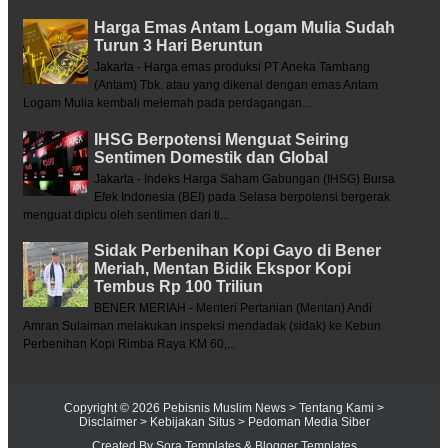
Harga Emas Antam Logam Mulia Sudah
Turun 3 Hari Beruntun
Jakarta - Harga emas produksi PT Aneka Tambang
(Antam) Tbk. atau yang dikenal dengan emas Antam
Logam Mulia kembali melemah pada perdagangan...
IHSG Berpotensi Menguat Seiring
Sentimen Domestik dan Global
Jakarta - Indeks Harga Saham Gabungan (IHSG) Bursa
Efek Indonesia (BEI) pada Selasa berpotensi bergerak
menguat dipicu oleh sentimen dari ti...
Sidak Perbenihan Kopi Gayo di Bener
Meriah, Mentan Bidik Ekspor Kopi
Tembus Rp 100 Triliun
BENER MERIAH - Menteri Pertanian (Mentan) Andi
Amran Sulaiman melakukan inspeksi mendadak (sidak) ke Kebun
Perbenihan Kopi Rimba Raya KM 60,...
Copyright ©
2026
Pebisnis Muslim News
> Tentang Kami
>
Disclaimer
> Kebijakan Situs
> Pedoman Media Siber
Created By
Sora Templates
&
Blogger Templates