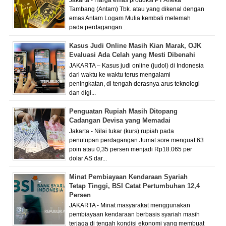
Jakarta - Harga emas produksi PT Aneka
Tambang (Antam) Tbk. atau yang dikenal dengan
emas Antam Logam Mulia kembali melemah
pada perdagangan...
Kasus Judi Online Masih Kian Marak, OJK
Evaluasi Ada Celah yang Mesti Dibenahi
JAKARTA – Kasus judi online (judol) di Indonesia
dari waktu ke waktu terus mengalami
peningkatan, di tengah derasnya arus teknologi
dan digi...
Penguatan Rupiah Masih Ditopang
Cadangan Devisa yang Memadai
Jakarta - Nilai tukar (kurs) rupiah pada
penutupan perdagangan Jumat sore menguat 63
poin atau 0,35 persen menjadi Rp18.065 per
dolar AS dar...
Minat Pembiayaan Kendaraan Syariah
Tetap Tinggi, BSI Catat Pertumbuhan 12,4
Persen
JAKARTA - Minat masyarakat menggunakan
pembiayaan kendaraan berbasis syariah masih
terjaga di tengah kondisi ekonomi yang membuat