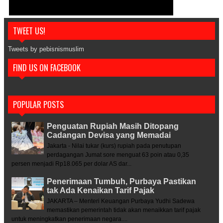
TWEET US!
Tweets by pebisnismuslim
FIND US ON FACEBOOK
POPULAR POSTS
Penguatan Rupiah Masih Ditopang
Cadangan Devisa yang Memadai
Jakarta - Nilai tukar (kurs) rupiah pada penutupan
perdagangan Jumat sore menguat 63 poin atau 0,35
persen menjadi Rp18.065 per dolar AS dar...
Penerimaan Tumbuh, Purbaya Pastikan
tak Ada Kenaikan Tarif Pajak
JAKARTA – Menteri Keuangan Purbaya Yudhi Sadewa
memastikan pemerintah tidak akan menaikkan tarif pajak
untuk meningkatkan penerimaan negara....