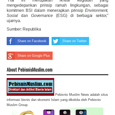
“Hal ini merupakan ikhtiar kegiatan yang
mengedepankan prinsip ramah lingkungan, sebagai
komitmen BSI dalam menerapkan prinsip
Environment,
Social
dan
Governance
(ESG) di berbagai sektor,”
ujarnya.
Sumber:
Republika
Share on Facebook
Share on Twitter
Share on Google Plus
About PebisnisMuslim.com
Pebisnis Muslim News adalah situs
informasi bisnis dan ekonomi Islam yang dikelola oleh Pebisnis
Muslim Group.