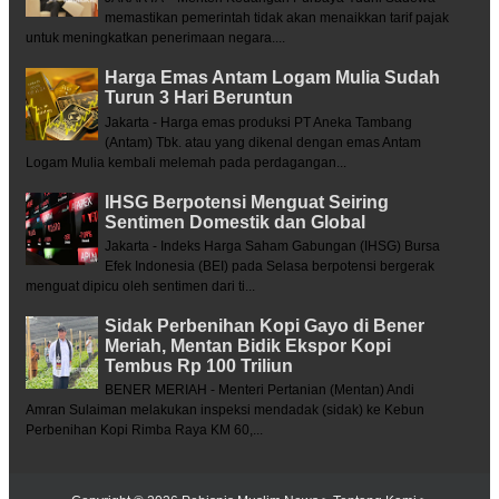
memastikan pemerintah tidak akan menaikkan tarif pajak
untuk meningkatkan penerimaan negara....
Harga Emas Antam Logam Mulia Sudah
Turun 3 Hari Beruntun
Jakarta - Harga emas produksi PT Aneka Tambang
(Antam) Tbk. atau yang dikenal dengan emas Antam
Logam Mulia kembali melemah pada perdagangan...
IHSG Berpotensi Menguat Seiring
Sentimen Domestik dan Global
Jakarta - Indeks Harga Saham Gabungan (IHSG) Bursa
Efek Indonesia (BEI) pada Selasa berpotensi bergerak
menguat dipicu oleh sentimen dari ti...
Sidak Perbenihan Kopi Gayo di Bener
Meriah, Mentan Bidik Ekspor Kopi
Tembus Rp 100 Triliun
BENER MERIAH - Menteri Pertanian (Mentan) Andi
Amran Sulaiman melakukan inspeksi mendadak (sidak) ke Kebun
Perbenihan Kopi Rimba Raya KM 60,...