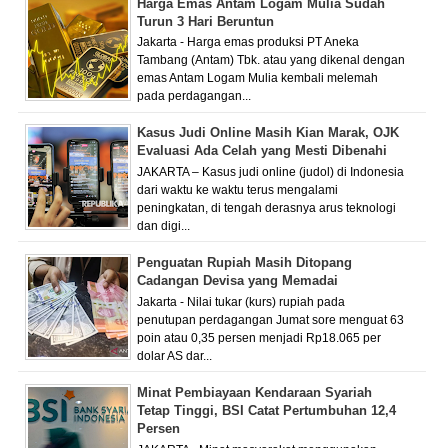
Harga Emas Antam Logam Mulia Sudah
Turun 3 Hari Beruntun
Jakarta - Harga emas produksi PT Aneka
Tambang (Antam) Tbk. atau yang dikenal dengan
emas Antam Logam Mulia kembali melemah
pada perdagangan...
Kasus Judi Online Masih Kian Marak, OJK
Evaluasi Ada Celah yang Mesti Dibenahi
JAKARTA – Kasus judi online (judol) di Indonesia
dari waktu ke waktu terus mengalami
peningkatan, di tengah derasnya arus teknologi
dan digi...
Penguatan Rupiah Masih Ditopang
Cadangan Devisa yang Memadai
Jakarta - Nilai tukar (kurs) rupiah pada
penutupan perdagangan Jumat sore menguat 63
poin atau 0,35 persen menjadi Rp18.065 per
dolar AS dar...
Minat Pembiayaan Kendaraan Syariah
Tetap Tinggi, BSI Catat Pertumbuhan 12,4
Persen