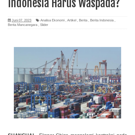
Indonesia Harus Waspada?
Juni 07, 2023
Analisa Ekonomi
,
Artikel
,
Berita
,
Berita Indonesia
,
Berita Mancanegara
,
Slider