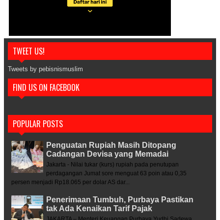
TWEET US!
Tweets by pebisnismuslim
FIND US ON FACEBOOK
POPULAR POSTS
Penguatan Rupiah Masih Ditopang
Cadangan Devisa yang Memadai
Jakarta - Nilai tukar (kurs) rupiah pada penutupan
perdagangan Jumat sore menguat 63 poin atau 0,35
persen menjadi Rp18.065 per dolar AS dar...
Penerimaan Tumbuh, Purbaya Pastikan
tak Ada Kenaikan Tarif Pajak
JAKARTA – Menteri Keuangan Purbaya Yudhi Sadewa