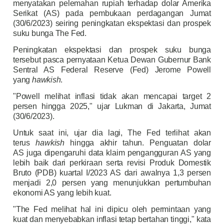
menyatakan pelemahan rupiah terhadap dolar Amerika
Serikat (AS) pada pembukaan perdagangan Jumat
(30/6/2023) seiring peningkatan ekspektasi dan prospek
suku bunga The Fed.
Peningkatan ekspektasi dan prospek suku bunga
tersebut pasca pernyataan Ketua Dewan Gubernur Bank
Sentral AS Federal Reserve (Fed) Jerome Powell
yang
hawkish
.
"Powell melihat inflasi tidak akan mencapai target 2
persen hingga 2025," ujar Lukman di Jakarta, Jumat
(30/6/2023).
Untuk saat ini, ujar dia lagi, The Fed terlihat akan
terus
hawkish
hingga akhir tahun. Penguatan dolar
AS juga dipengaruhi data klaim pengangguran AS yang
lebih baik dari perkiraan serta revisi Produk Domestik
Bruto (PDB) kuartal I/2023 AS dari awalnya 1,3 persen
menjadi 2,0 persen yang menunjukkan pertumbuhan
ekonomi AS yang lebih kuat.
"The Fed melihat hal ini dipicu oleh permintaan yang
kuat dan menyebabkan inflasi tetap bertahan tinggi," kata