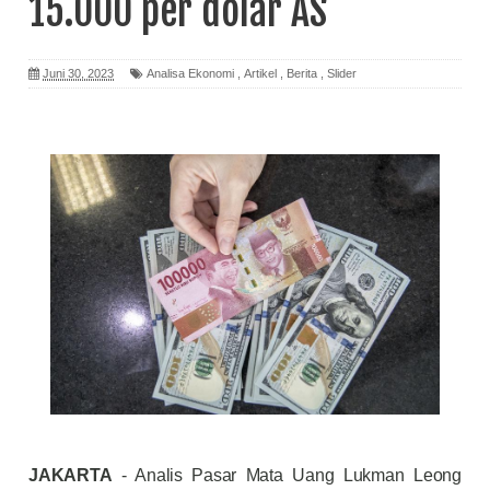
15.000 per dolar AS
Juni 30, 2023
Analisa Ekonomi
,
Artikel
,
Berita
,
Slider
JAKARTA
- Analis Pasar Mata Uang Lukman Leong