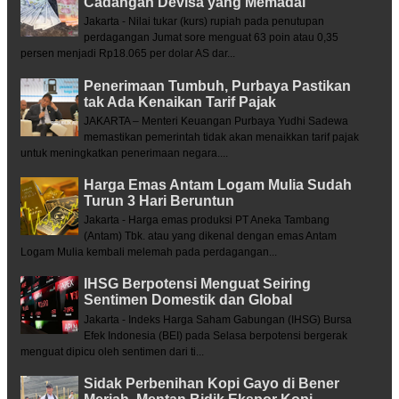
Cadangan Devisa yang Memadai
Jakarta - Nilai tukar (kurs) rupiah pada penutupan
perdagangan Jumat sore menguat 63 poin atau 0,35
persen menjadi Rp18.065 per dolar AS dar...
Penerimaan Tumbuh, Purbaya Pastikan
tak Ada Kenaikan Tarif Pajak
JAKARTA – Menteri Keuangan Purbaya Yudhi Sadewa
memastikan pemerintah tidak akan menaikkan tarif pajak
untuk meningkatkan penerimaan negara....
Harga Emas Antam Logam Mulia Sudah
Turun 3 Hari Beruntun
Jakarta - Harga emas produksi PT Aneka Tambang
(Antam) Tbk. atau yang dikenal dengan emas Antam
Logam Mulia kembali melemah pada perdagangan...
IHSG Berpotensi Menguat Seiring
Sentimen Domestik dan Global
Jakarta - Indeks Harga Saham Gabungan (IHSG) Bursa
Efek Indonesia (BEI) pada Selasa berpotensi bergerak
menguat dipicu oleh sentimen dari ti...
Sidak Perbenihan Kopi Gayo di Bener