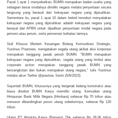
Pasal 1 ayat 1 menyebutkan, BUMN merupakan badan usaha yang
sebagian besar modalnya dimiliki negara melalui penyertaan secara
langsung yang berasal dari kekayaan negara yang dipisahkan.
Sementara itu, pasal 1 ayat 10 dalam beleid tersebut menyatakan
kekayaan negara yang dipisahkan adalah kekayaan negara yang
berasal dari APBN untuk dijadikan penyertaan modal negara pada
persero atau perum, serta perseroan terbatas lainnya.
Staf Khusus Menteri Keuangan Bidang Komunikasi Strategis,
Yustinus Prastowo, mengatakan segala utang akibat aksi korporasi
merupakan tanggung jawab penuh BUMN. "BUMN merupakan
kekayaan negara yang dipisahkan, segala utang yang timbul atas
corporate action
merupakan tanggung jawab BUMN yang
bersangkutan dan bukan merupakan utang negara," tulis Yustinus
melalui akun
Twitter
@prastow, Senin (5/6/2023).
Sejumlah BUMN, khususnya yang bergerak bidang konstruksi atau
biasa disebut BUMN Karya memiliki utang. Kemudian utang
Himpunan Bank Milik Negara (Himbara) sebesar Rp 70 triliun atau
menurun dibandingkan posisi utang sebelumnya, sebesar Rp 120
triliun.
Utang PT Waskita Karya (Persero) Tbk sebesar Rp 28,06 triliun