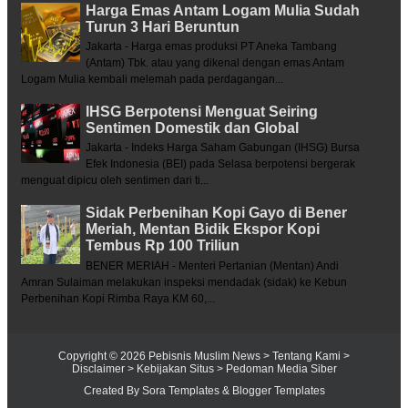
Harga Emas Antam Logam Mulia Sudah
Turun 3 Hari Beruntun
Jakarta - Harga emas produksi PT Aneka Tambang
(Antam) Tbk. atau yang dikenal dengan emas Antam
Logam Mulia kembali melemah pada perdagangan...
IHSG Berpotensi Menguat Seiring
Sentimen Domestik dan Global
Jakarta - Indeks Harga Saham Gabungan (IHSG) Bursa
Efek Indonesia (BEI) pada Selasa berpotensi bergerak
menguat dipicu oleh sentimen dari ti...
Sidak Perbenihan Kopi Gayo di Bener
Meriah, Mentan Bidik Ekspor Kopi
Tembus Rp 100 Triliun
BENER MERIAH - Menteri Pertanian (Mentan) Andi
Amran Sulaiman melakukan inspeksi mendadak (sidak) ke Kebun
Perbenihan Kopi Rimba Raya KM 60,...
Copyright ©
2026
Pebisnis Muslim News
> Tentang Kami
>
Disclaimer
> Kebijakan Situs
> Pedoman Media Siber
Created By
Sora Templates
&
Blogger Templates