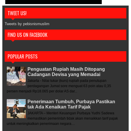
TWEET US!
Tweets by pebisnismuslim
FIND US ON FACEBOOK
POPULAR POSTS
Penguatan Rupiah Masih Ditopang
Cadangan Devisa yang Memadai
Jakarta - Nilai tukar (kurs) rupiah pada penutupan
perdagangan Jumat sore menguat 63 poin atau 0,35
persen menjadi Rp18.065 per dolar AS dar...
Penerimaan Tumbuh, Purbaya Pastikan
tak Ada Kenaikan Tarif Pajak
JAKARTA – Menteri Keuangan Purbaya Yudhi Sadewa
memastikan pemerintah tidak akan menaikkan tarif pajak
untuk meningkatkan penerimaan negara....