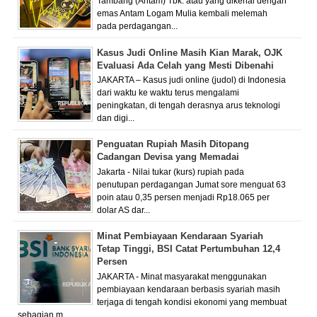
Tambang (Antam) Tbk. atau yang dikenal dengan
emas Antam Logam Mulia kembali melemah
pada perdagangan...
Kasus Judi Online Masih Kian Marak, OJK
Evaluasi Ada Celah yang Mesti Dibenahi
JAKARTA – Kasus judi online (judol) di Indonesia
dari waktu ke waktu terus mengalami
peningkatan, di tengah derasnya arus teknologi
dan digi...
Penguatan Rupiah Masih Ditopang
Cadangan Devisa yang Memadai
Jakarta - Nilai tukar (kurs) rupiah pada
penutupan perdagangan Jumat sore menguat 63
poin atau 0,35 persen menjadi Rp18.065 per
dolar AS dar...
Minat Pembiayaan Kendaraan Syariah
Tetap Tinggi, BSI Catat Pertumbuhan 12,4
Persen
JAKARTA - Minat masyarakat menggunakan
pembiayaan kendaraan berbasis syariah masih
terjaga di tengah kondisi ekonomi yang membuat
sebagian m...