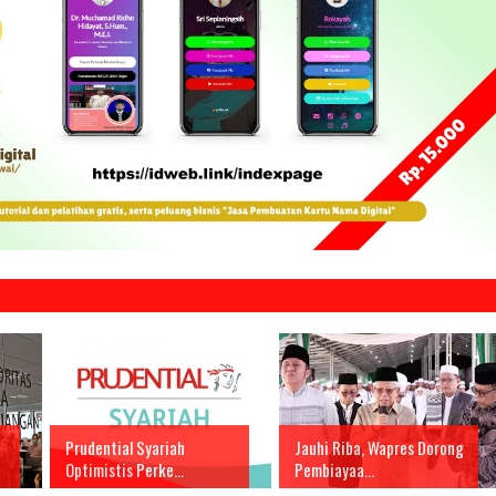
Prudential Syariah
Jauhi Riba, Wapres Dorong
Optimistis Perke...
Pembiayaa...