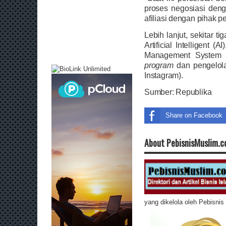
proses negosiasi den
afiliasi dengan pihak p
Lebih lanjut, sekitar 
Artificial Intelligent
Management System (
program
dan pengelola
Instagram).
Sumber:
Republika
Share on Facebook
About PebisnisMuslim.
yang dikelola oleh Pebisni