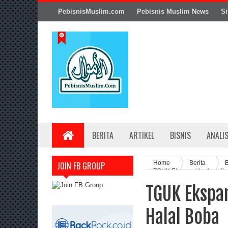
PebisnisMuslim.com
Pebisnis Muslim News
Si
BERITA
ARTIKEL
BISNIS
ANALI
Home
Berita
B
JOIN FB GROUP
TGUK Ekspansi ke Amerika
TGUK Ekspa
Halal Boba