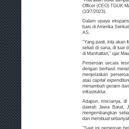
Officer (CEO) TGUK Ma
(10/7/2023).
Dalam upaya ekspans
baru di Amerika Serikat
AS.
"Yang pasti, kita akan 
sekali di sana, di luar
di Manhattan," ujar Mau
Perseroan secara res
dengan berhasil merai
menjelaskan persero
atau
capital expenditur
menambah geraim dan 
infrastruktur.
Adapun, rinicianya, d
daerah Jawa Barat, 
mengembangkan seban
dan membuat sebanya
"Saat ini perseroan b