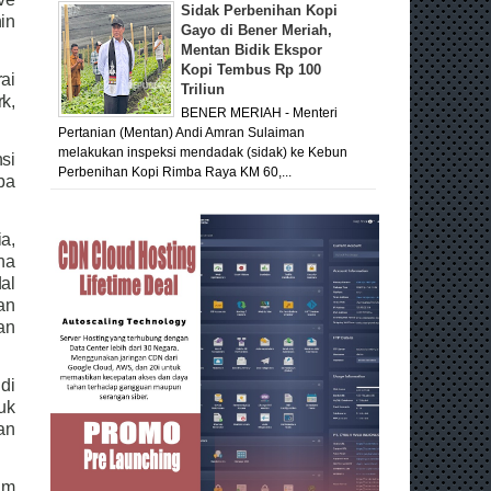
Sidak Perbenihan Kopi
in
Gayo di Bener Meriah,
Mentan Bidik Ekspor
Kopi Tembus Rp 100
ai
Triliun
k,
BENER MERIAH - Menteri
Pertanian (Mentan) Andi Amran Sulaiman
melakukan inspeksi mendadak (sidak) ke Kebun
si
Perbenihan Kopi Rimba Raya KM 60,...
oba
a,
na
al
an
an
di
uk
an
am