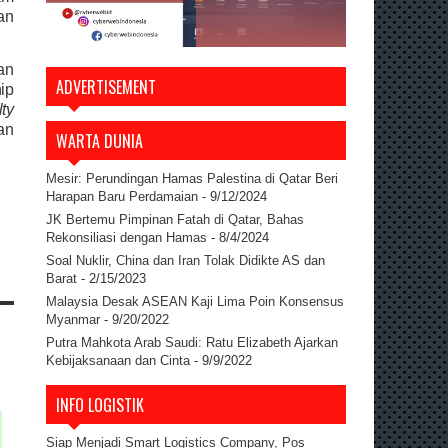
an
an
ADVERTISEMENT
ip
ty
an
WARTA DUNIA
Mesir: Perundingan Hamas Palestina di Qatar Beri
Harapan Baru Perdamaian
- 9/12/2024
JK Bertemu Pimpinan Fatah di Qatar, Bahas
Rekonsiliasi dengan Hamas
- 8/4/2024
Soal Nuklir, China dan Iran Tolak Didikte AS dan
Barat
- 2/15/2023
Malaysia Desak ASEAN Kaji Lima Poin Konsensus
Myanmar
- 9/20/2022
Putra Mahkota Arab Saudi: Ratu Elizabeth Ajarkan
Kebijaksanaan dan Cinta
- 9/9/2022
INFO LOGISTIK
Siap Menjadi Smart Logistics Company, Pos