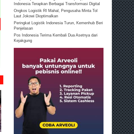
Indonesia Terapkan Berbagai Transformasi Digital
Ongkos Logistik RI Mahal, Pengusaha Minta Tol
Laut Jokowi Dioptimalkan
Peringkat Logistik Indonesia Turun, Kemenhub Beri
Penjelasan
Pos Indonesia Terima Kembali Dua Asetnya dari
Kejakgung