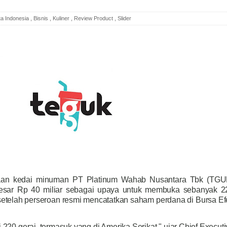
ta Indonesia
,
Bisnis
,
Kuliner
,
Review Product
,
Slider
an kedai minuman PT Platinum Wahab Nusantara Tbk (TGU
esar Rp 40 miliar sebagai upaya untuk membuka sebanyak 2
setelah perseroan resmi mencatatkan saham perdana di Bursa Ef
220 gerai, termasuk yang di Amerika Serikat," ujar Chief Executi