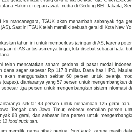
ulana Hakim di depan awak media di Gedung BEI, Jakarta, Sen
i ke mancanegara, TGUK akan menambah sebanyak tiga ger
 (AS). Saat ini TGUK telah memiliki sebuah gerai di Kota New Yor
fokuskan tahun ini untuk memperluas jaringan di AS, karena poten
 dugaan di AS antusiasmenya tinggi, kita disebut sebagai halal b
lana.
mi telah mencatatkan saham perdana di pasar modal Indonesi
h dana segar sebesar Rp 117,8 miliar. Dana hasil IPO, Maula
an akan menggunakan sekitar 60 persen untuk belanja mod
e
(capex), diantaranya yang 57 persen untuk mengembangkan d
sebesar tiga persen untuk mengembangkan sistem informasi d
i antaranya sekitar 43 persen untuk menambah 125 gerai baru 
Jawa Tengah dan Jawa Timur, sebesar sembilan persen unt
yak 88 gerai, dan sebesar lima persen untuk mengembangk
k 12
food truck
baru
elum memiliki nama pihak penjual
food truck
, karena masih dal