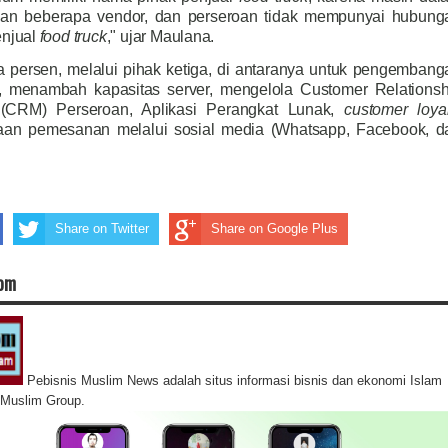
gan beberapa vendor, dan perseroan tidak mempunyai hubung
enjual
food truck
," ujar Maulana.
tiga persen, melalui pihak ketiga, di antaranya untuk pengembang
 (AI), menambah kapasitas server, mengelola Customer Relationsh
CRM) Perseroan, Aplikasi Perangkat Lunak,
customer loyal
an pemesanan melalui sosial media (Whatsapp, Facebook, d
Share on Twitter
Share on Google Plus
com
Pebisnis Muslim News adalah situs informasi bisnis dan ekonomi Islam
s Muslim Group.