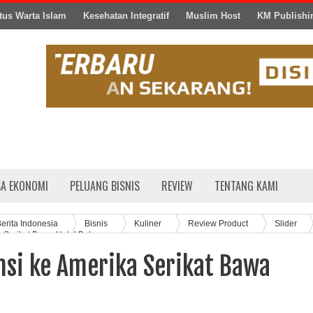
tus Warta Islam
Kesehatan Integratif
Muslim Host
KM Publishi
SA EKONOMI
PELUANG BISNIS
REVIEW
TENTANG KAMI
erita Indonesia
Bisnis
Kuliner
Review Product
Slider
 Serikat Bawa Halal Boba
nsi ke Amerika Serikat Bawa