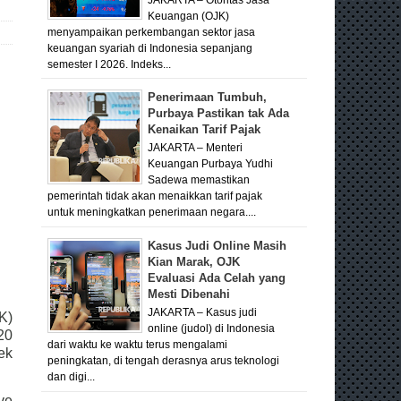
Keuangan (OJK)
menyampaikan perkembangan sektor jasa
keuangan syariah di Indonesia sepanjang
semester I 2026. Indeks...
Penerimaan Tumbuh,
Purbaya Pastikan tak Ada
Kenaikan Tarif Pajak
JAKARTA – Menteri
Keuangan Purbaya Yudhi
Sadewa memastikan
pemerintah tidak akan menaikkan tarif pajak
untuk meningkatkan penerimaan negara....
Kasus Judi Online Masih
Kian Marak, OJK
Evaluasi Ada Celah yang
Mesti Dibenahi
JAKARTA – Kasus judi
K)
online (judol) di Indonesia
20
dari waktu ke waktu terus mengalami
ek
peningkatan, di tengah derasnya arus teknologi
dan digi...
ve