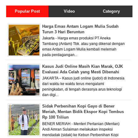
Popular Post
Video
Category
Harga Emas Antam Logam Mulia Sudah
Turun 3 Hari Beruntun
Jakarta - Harga emas produksi PT Aneka
Tambang (Antam) Tbk. atau yang dikenal dengan
emas Antam Logam Mulia kembali melemah
pada perdagangan...
Kasus Judi Online Masih Kian Marak, OJK
Evaluasi Ada Celah yang Mesti Dibenahi
JAKARTA – Kasus judi online (judol) di Indonesia
dari waktu ke waktu terus mengalami
peningkatan, di tengah derasnya arus teknologi
dan digi...
Sidak Perbenihan Kopi Gayo di Bener
Meriah, Mentan Bidik Ekspor Kopi Tembus
Rp 100 Triliun
BENER MERIAH - Menteri Pertanian (Mentan)
Andi Amran Sulaiman melakukan inspeksi
mendadak (sidak) ke Kebun Perbenihan Kopi