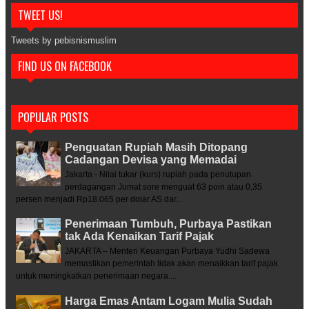
TWEET US!
Tweets by pebisnismuslim
FIND US ON FACEBOOK
POPULAR POSTS
Penguatan Rupiah Masih Ditopang
Cadangan Devisa yang Memadai
Jakarta - Nilai tukar (kurs) rupiah pada penutupan
perdagangan Jumat sore menguat 63 poin atau 0,35
persen menjadi Rp18.065 per dolar AS dar...
Penerimaan Tumbuh, Purbaya Pastikan
tak Ada Kenaikan Tarif Pajak
JAKARTA – Menteri Keuangan Purbaya Yudhi Sadewa
memastikan pemerintah tidak akan menaikkan tarif pajak
untuk meningkatkan penerimaan negara....
Harga Emas Antam Logam Mulia Sudah