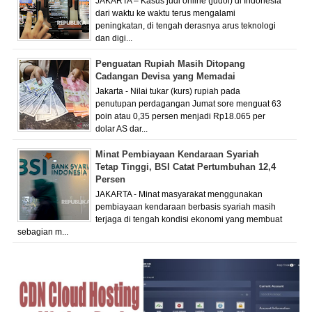
JAKARTA – Kasus judi online (judol) di Indonesia
dari waktu ke waktu terus mengalami
peningkatan, di tengah derasnya arus teknologi
dan digi...
Penguatan Rupiah Masih Ditopang
Cadangan Devisa yang Memadai
Jakarta - Nilai tukar (kurs) rupiah pada
penutupan perdagangan Jumat sore menguat 63
poin atau 0,35 persen menjadi Rp18.065 per
dolar AS dar...
Minat Pembiayaan Kendaraan Syariah
Tetap Tinggi, BSI Catat Pertumbuhan 12,4
Persen
JAKARTA - Minat masyarakat menggunakan
pembiayaan kendaraan berbasis syariah masih
terjaga di tengah kondisi ekonomi yang membuat
sebagian m...