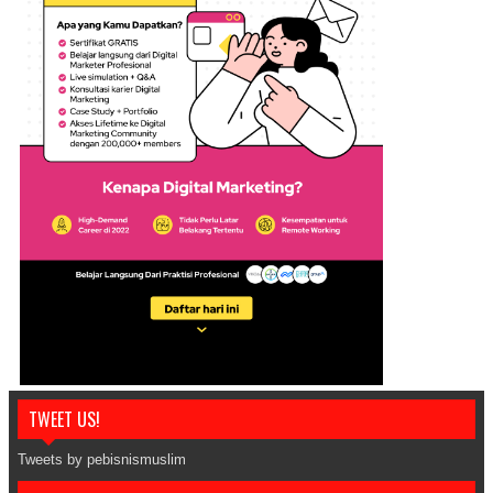
TWEET US!
Tweets by pebisnismuslim