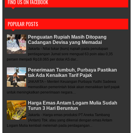
FIND US ON FACEBOOK
POPULAR POSTS
Penguatan Rupiah Masih Ditopang
Cadangan Devisa yang Memadai
Jakarta - Nilai tukar (kurs) rupiah pada penutupan
perdagangan Jumat sore menguat 63 poin atau 0,35
persen menjadi Rp18.065 per dolar AS dar...
Penerimaan Tumbuh, Purbaya Pastikan
tak Ada Kenaikan Tarif Pajak
JAKARTA – Menteri Keuangan Purbaya Yudhi Sadewa
memastikan pemerintah tidak akan menaikkan tarif pajak
untuk meningkatkan penerimaan negara....
Harga Emas Antam Logam Mulia Sudah
Turun 3 Hari Beruntun
Jakarta - Harga emas produksi PT Aneka Tambang
(Antam) Tbk. atau yang dikenal dengan emas Antam
Logam Mulia kembali melemah pada perdagangan...