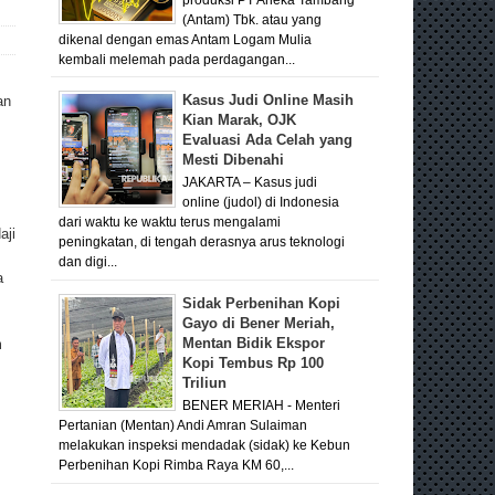
(Antam) Tbk. atau yang
dikenal dengan emas Antam Logam Mulia
kembali melemah pada perdagangan...
Kasus Judi Online Masih
an
Kian Marak, OJK
Evaluasi Ada Celah yang
Mesti Dibenahi
JAKARTA – Kasus judi
online (judol) di Indonesia
dari waktu ke waktu terus mengalami
aji
peningkatan, di tengah derasnya arus teknologi
dan digi...
a
Sidak Perbenihan Kopi
Gayo di Bener Meriah,
Mentan Bidik Ekspor
m
Kopi Tembus Rp 100
Triliun
BENER MERIAH - Menteri
Pertanian (Mentan) Andi Amran Sulaiman
melakukan inspeksi mendadak (sidak) ke Kebun
Perbenihan Kopi Rimba Raya KM 60,...