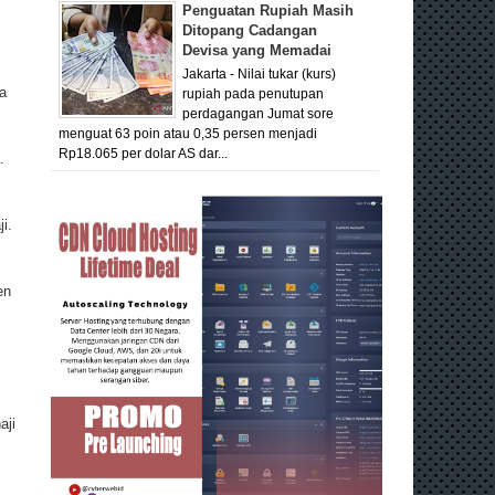
Penguatan Rupiah Masih
Ditopang Cadangan
Devisa yang Memadai
Jakarta - Nilai tukar (kurs)
a
rupiah pada penutupan
perdagangan Jumat sore
menguat 63 poin atau 0,35 persen menjadi
Rp18.065 per dolar AS dar...
.
i.
en
aji