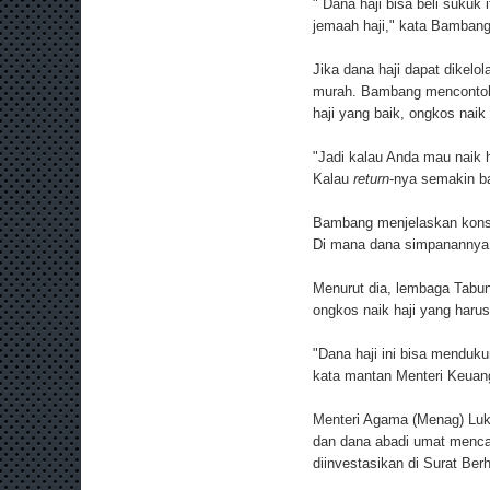
" Dana haji bisa beli sukuk
jemaah haji," kata Bambang
Jika dana haji dapat dikelo
murah. Bambang mencontohka
haji yang baik, ongkos naik
"Jadi kalau Anda mau naik h
Kalau
return
-nya semakin b
Bambang menjelaskan konsep
Di mana dana simpanannya d
Menurut dia, lembaga Tabun
ongkos naik haji yang haru
"Dana haji ini bisa mendukun
kata mantan Menteri Keuang
Menteri Agama (Menag) Luk
dan dana abadi umat mencapa
diinvestasikan di Surat Be