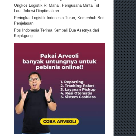
Ongkos Logistik RI Mahal, Pengusaha Minta Tol
Laut Jokowi Dioptimalkan
Peringkat Logistik Indonesia Turun, Kemenhub Beri
Penjelasan
Pos Indonesia Terima Kembali Dua Asetnya dari
Kejakgung