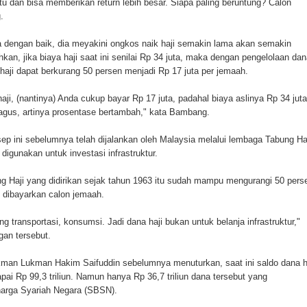
 itu dan bisa memberikan return lebih besar. Siapa paling beruntung? Calon
.
la dengan baik, dia meyakini ongkos naik haji semakin lama akan semakin
n, jika biaya haji saat ini senilai Rp 34 juta, maka dengan pengelolaan dan
 haji dapat berkurang 50 persen menjadi Rp 17 juta per jemaah.
aji, (nantinya) Anda cukup bayar Rp 17 juta, padahal biaya aslinya Rp 34 juta
agus, artinya prosentase bertambah," kata Bambang.
 ini sebelumnya telah dijalankan oleh Malaysia melalui lembaga Tabung Haj
igunakan untuk investasi infrastruktur.
g Haji yang didirikan sejak tahun 1963 itu sudah mampu mengurangi 50 pers
s dibayarkan calon jemaah.
g transportasi, konsumsi. Jadi dana haji bukan untuk belanja infrastruktur,"
an tersebut.
man Lukman Hakim Saifuddin sebelumnya menuturkan, saat ini saldo dana h
i Rp 99,3 triliun. Namun hanya Rp 36,7 triliun dana tersebut yang
rharga Syariah Negara (SBSN).