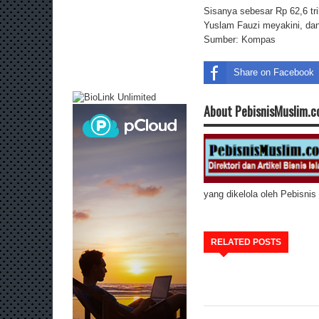
Sisanya sebesar Rp 62,6 tr
Yuslam Fauzi meyakini, dana
Sumber:
Kompas
Share on Facebook
About PebisnisMuslim.
yang dikelola oleh Pebisni
RELATED POSTS