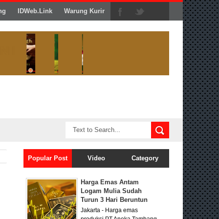
ng
IDWeb.Link
Warung Kurir
Popular Post
Video
Category
Harga Emas Antam
Logam Mulia Sudah
Turun 3 Hari Beruntun
Jakarta - Harga emas
produksi PT Aneka Tambang