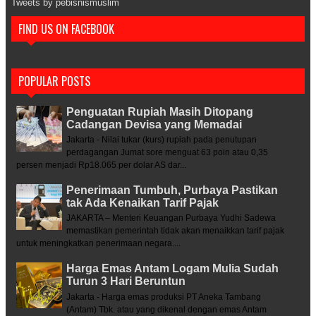
Tweets by pebisnismuslim
FIND US ON FACEBOOK
POPULAR POSTS
Penguatan Rupiah Masih Ditopang
Cadangan Devisa yang Memadai
Jakarta - Nilai tukar (kurs) rupiah pada penutupan
perdagangan Jumat sore menguat 63 poin atau 0,35
persen menjadi Rp18.065 per dolar AS dar...
Penerimaan Tumbuh, Purbaya Pastikan
tak Ada Kenaikan Tarif Pajak
JAKARTA – Menteri Keuangan Purbaya Yudhi Sadewa
memastikan pemerintah tidak akan menaikkan tarif pajak
untuk meningkatkan penerimaan negara....
Harga Emas Antam Logam Mulia Sudah
Turun 3 Hari Beruntun
Jakarta - Harga emas produksi PT Aneka Tambang
(Antam) Tbk. atau yang dikenal dengan emas Antam