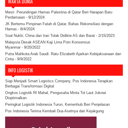
WARTA DUNIA
Mesir: Perundingan Hamas Palestina di Qatar Beri Harapan Baru
Perdamaian
- 9/12/2024
JK Bertemu Pimpinan Fatah di Qatar, Bahas Rekonsiliasi dengan
Hamas
- 8/4/2024
Soal Nuklir, China dan Iran Tolak Didikte AS dan Barat
- 2/15/2023
Malaysia Desak ASEAN Kaji Lima Poin Konsensus
Myanmar
- 9/20/2022
Putra Mahkota Arab Saudi: Ratu Elizabeth Ajarkan Kebijaksanaan dan
Cinta
- 9/9/2022
INFO LOGISTIK
Siap Menjadi Smart Logistics Company, Pos Indonesia Terapkan
Berbagai Transformasi Digital
Ongkos Logistik RI Mahal, Pengusaha Minta Tol Laut Jokowi
Dioptimalkan
Peringkat Logistik Indonesia Turun, Kemenhub Beri Penjelasan
Pos Indonesia Terima Kembali Dua Asetnya dari Kejakgung