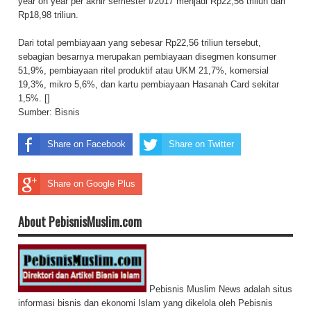
year on year per akhir semester I/2017 menjadi Rp22,56 triliun dari
Rp18,98 triliun.
Dari total pembiayaan yang sebesar Rp22,56 triliun tersebut,
sebagian besarnya merupakan pembiayaan disegmen konsumer
51,9%, pembiayaan ritel produktif atau UKM 21,7%, komersial
19,3%, mikro 5,6%, dan kartu pembiayaan Hasanah Card sekitar
1,5%. []
Sumber:
Bisnis
Share on Facebook
Share on Twitter
Share on Google Plus
About PebisnisMuslim.com
Pebisnis Muslim News adalah situs
informasi bisnis dan ekonomi Islam yang dikelola oleh Pebisnis