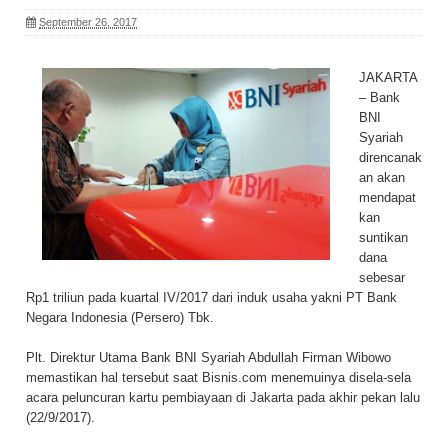
September 26, 2017
JAKARTA
– Bank
BNI
Syariah
direncanak
an akan
mendapat
kan
suntikan
dana
sebesar
Rp1 triliun pada kuartal IV/2017 dari induk usaha yakni PT Bank
Negara Indonesia (Persero) Tbk.
Plt. Direktur Utama Bank BNI Syariah Abdullah Firman Wibowo
memastikan hal tersebut saat Bisnis.com menemuinya disela-sela
acara peluncuran kartu pembiayaan di Jakarta pada akhir pekan lalu
(22/9/2017).