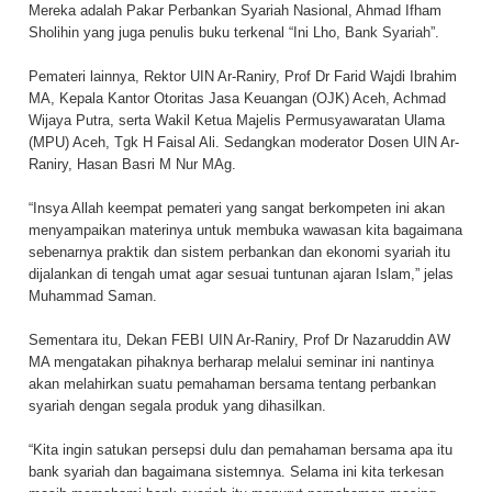
Mereka adalah Pakar Perbankan Syariah Nasional, Ahmad Ifham
Sholihin yang juga penulis buku terkenal “Ini Lho,
Bank Syariah
”.
Pemateri lainnya, Rektor UIN Ar-Raniry, Prof Dr Farid Wajdi Ibrahim
MA, Kepala Kantor Otoritas Jasa Keuangan (OJK) Aceh, Achmad
Wijaya Putra, serta Wakil Ketua Majelis Permusyawaratan Ulama
(MPU) Aceh, Tgk H Faisal Ali. Sedangkan moderator Dosen UIN Ar-
Raniry, Hasan Basri M Nur MAg.
“Insya Allah keempat pemateri yang sangat berkompeten ini akan
menyampaikan materinya untuk membuka wawasan kita bagaimana
sebenarnya praktik dan sistem perbankan dan ekonomi syariah itu
dijalankan di tengah umat agar sesuai tuntunan ajaran Islam,” jelas
Muhammad Saman.
Sementara itu, Dekan FEBI UIN Ar-Raniry, Prof Dr Nazaruddin AW
MA mengatakan pihaknya berharap melalui seminar ini nantinya
akan melahirkan suatu pemahaman bersama tentang perbankan
syariah dengan segala produk yang dihasilkan.
“Kita ingin satukan persepsi dulu dan pemahaman bersama apa itu
bank syariah dan bagaimana sistemnya. Selama ini kita terkesan