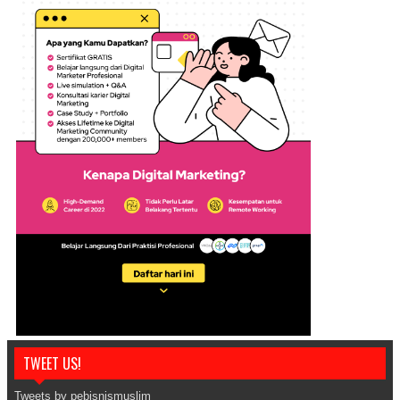
TWEET US!
Tweets by pebisnismuslim