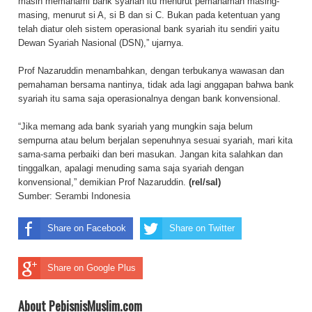
masih memahami bank syariah itu menurut pemahaman masing-
masing, menurut si A, si B dan si C. Bukan pada ketentuan yang
telah diatur oleh sistem operasional bank syariah itu sendiri yaitu
Dewan Syariah Nasional (DSN),” ujarnya.
Prof Nazaruddin menambahkan, dengan terbukanya wawasan dan
pemahaman bersama nantinya, tidak ada lagi anggapan bahwa bank
syariah itu sama saja operasionalnya dengan bank konvensional.
“Jika memang ada bank syariah yang mungkin saja belum
sempurna atau belum berjalan sepenuhnya sesuai syariah, mari kita
sama-sama perbaiki dan beri masukan. Jangan kita salahkan dan
tinggalkan, apalagi menuding sama saja syariah dengan
konvensional,” demikian Prof Nazaruddin.
(rel/sal)
Sumber:
Serambi Indonesia
Share on Facebook
Share on Twitter
Share on Google Plus
About PebisnisMuslim.com