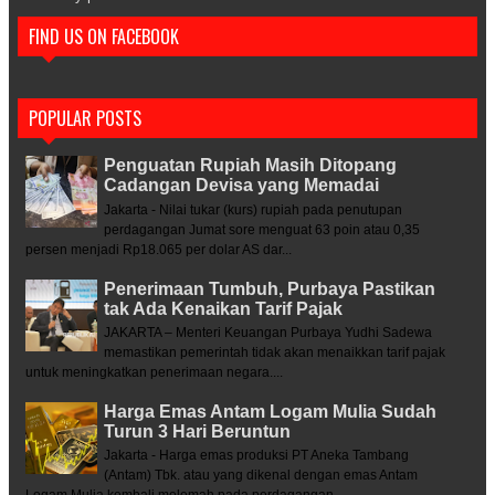
FIND US ON FACEBOOK
POPULAR POSTS
Penguatan Rupiah Masih Ditopang
Cadangan Devisa yang Memadai
Jakarta - Nilai tukar (kurs) rupiah pada penutupan
perdagangan Jumat sore menguat 63 poin atau 0,35
persen menjadi Rp18.065 per dolar AS dar...
Penerimaan Tumbuh, Purbaya Pastikan
tak Ada Kenaikan Tarif Pajak
JAKARTA – Menteri Keuangan Purbaya Yudhi Sadewa
memastikan pemerintah tidak akan menaikkan tarif pajak
untuk meningkatkan penerimaan negara....
Harga Emas Antam Logam Mulia Sudah
Turun 3 Hari Beruntun
Jakarta - Harga emas produksi PT Aneka Tambang
(Antam) Tbk. atau yang dikenal dengan emas Antam