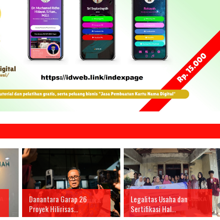
Danantara Garap 26
Legalitas Usaha dan
Proyek Hilirisas...
Sertifikasi Hal...