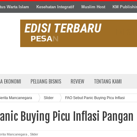
tus Warta Islam
Kesehatan Integratif
Muslim Host
KM Publishi
SA EKONOMI
PELUANG BISNIS
REVIEW
TENTANG KAMI
Berita Mancanegara
Slider
FAO Sebut Panic Buying Picu Inflasi
anic Buying Picu Inflasi Pangan
erita Mancanegara
,
Slider