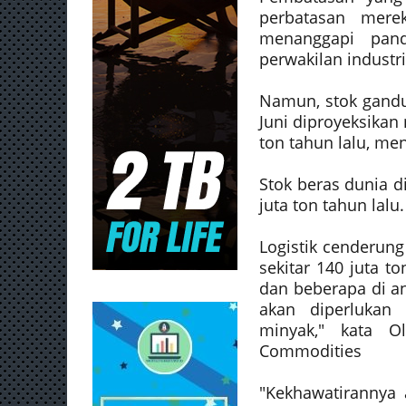
perbatasan mere
menanggapi pan
perwakilan industri
Namun, stok gand
Juni diproyeksikan 
ton tahun lalu, me
Stok beras dunia d
juta ton tahun lalu.
Logistik cenderung
sekitar 140 juta t
dan beberapa di a
akan diperlukan
minyak," kata O
Commodities
"Kekhawatirannya