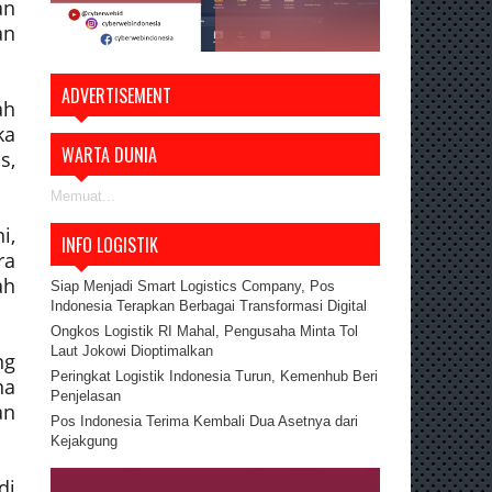
an
an
ADVERTISEMENT
ah
ka
WARTA DUNIA
s,
Memuat...
i,
INFO LOGISTIK
ra
ah
Siap Menjadi Smart Logistics Company, Pos
Indonesia Terapkan Berbagai Transformasi Digital
Ongkos Logistik RI Mahal, Pengusaha Minta Tol
Laut Jokowi Dioptimalkan
ng
Peringkat Logistik Indonesia Turun, Kemenhub Beri
na
Penjelasan
an
Pos Indonesia Terima Kembali Dua Asetnya dari
Kejakgung
di