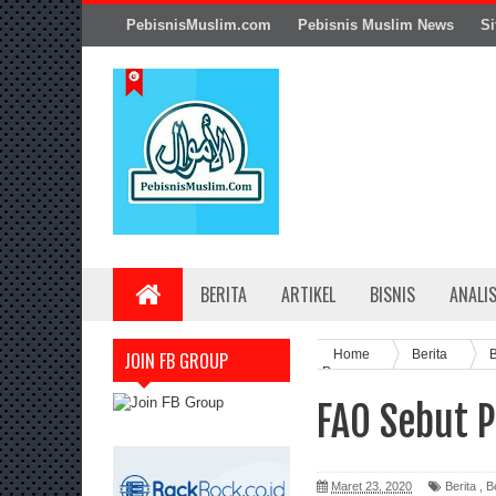
PebisnisMuslim.com
Pebisnis Muslim News
Si
BERITA
ARTIKEL
BISNIS
ANALI
Home
Berita
JOIN FB GROUP
Pangan
FAO Sebut P
Maret 23, 2020
Berita
,
B