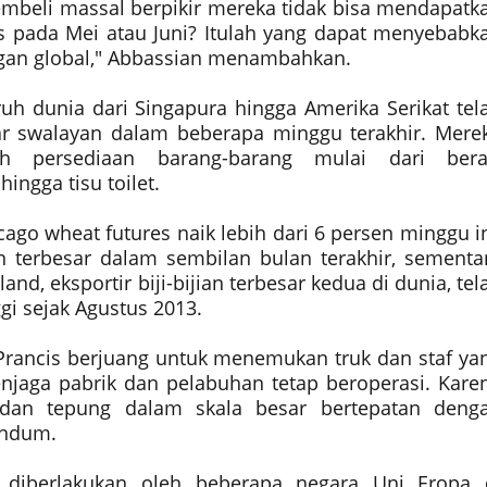
embeli massal berpikir mereka tidak bisa mendapatk
 pada Mei atau Juni? Itulah yang dapat menyebabk
ngan global," Abbassian menambahkan.
uh dunia dari Singapura hingga Amerika Serikat tel
r swalayan dalam beberapa minggu terakhir. Mere
h persediaan barang-barang mulai dari bera
ingga tisu toilet.
cago wheat futures naik lebih dari 6 persen minggu in
 terbesar dalam sembilan bulan terakhir, sementa
land, eksportir biji-bijian terbesar kedua di dunia, tel
ggi sejak Agustus 2013.
an Prancis berjuang untuk menemukan truk dan staf ya
aga pabrik dan pelabuhan tetap beroperasi. Kare
dan tepung dalam skala besar bertepatan deng
andum.
diberlakukan oleh beberapa negara Uni Eropa 