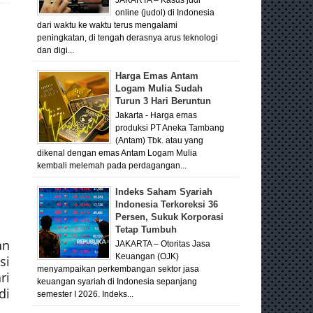
online (judol) di Indonesia
dari waktu ke waktu terus mengalami
peningkatan, di tengah derasnya arus teknologi
dan digi...
Harga Emas Antam
Logam Mulia Sudah
Turun 3 Hari Beruntun
Jakarta - Harga emas
produksi PT Aneka Tambang
(Antam) Tbk. atau yang
dikenal dengan emas Antam Logam Mulia
kembali melemah pada perdagangan...
Indeks Saham Syariah
Indonesia Terkoreksi 36
Persen, Sukuk Korporasi
Tetap Tumbuh
an
JAKARTA – Otoritas Jasa
Keuangan (OJK)
si
menyampaikan perkembangan sektor jasa
ri
keuangan syariah di Indonesia sepanjang
di
semester I 2026. Indeks...