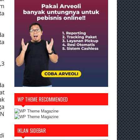
am
ta
da
ta
,3
da
at
ak
WP THEME RECOMMENDED
ga
ON
IKLAN SIDEBAR
di