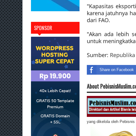
"Kapasitas eksport
karena jatuhnya ha
dari FAO.
SPONSOR
"Akan ada lebih s
untuk meningkatkan
Sumber:
Republika
Share on Facebook
About PebisnisMuslim.
yang dikelola oleh Pebisni