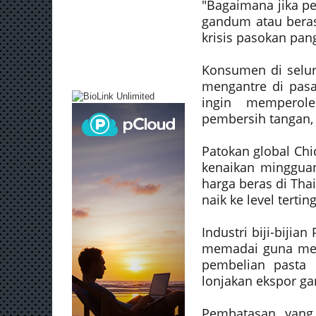
"Bagaimana jika p
gandum atau beras
krisis pasokan pa
Konsumen di selur
mengantre di pasa
ingin memperole
pembersih tangan, h
Patokan global Chi
kenaikan mingguan
harga beras di Thai
naik ke level tertin
Industri biji-biji
memadai guna menj
pembelian pasta 
lonjakan ekspor g
Pembatasan yang 