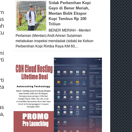
Sidak Perbenihan Kopi
Gayo di Bener Meriah,
um
Mentan Bidik Ekspor
us
Kopi Tembus Rp 100
Triliun
ah
BENER MERIAH - Menteri
tu
Pertanian (Mentan) Andi Amran Sulaiman
melakukan inspeksi mendadak (sidak) ke Kebun
Perbenihan Kopi Rimba Raya KM 60,...
mi
ti
ti
za
as
a,