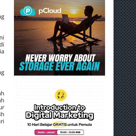
ng
ni
di
ia
ng
ah
ah
ur
ih
ri