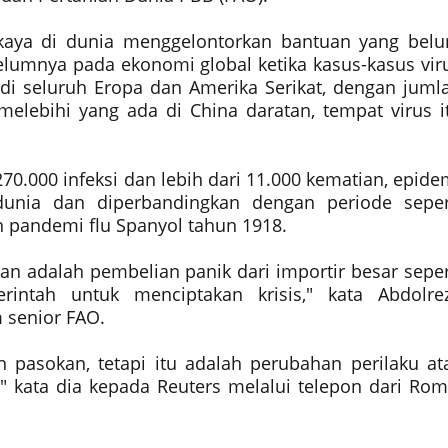
rkaya di dunia menggelontorkan bantuan yang bel
elumnya pada ekonomi global ketika kasus-kasus vir
di seluruh Eropa dan Amerika Serikat, dengan juml
 melebihi yang ada di China daratan, tempat virus i
270.000 infeksi dan lebih dari 11.000 kematian, epide
dunia dan diperbandingkan dengan periode seper
n pandemi flu Spanyol tahun 1918.
n adalah pembelian panik dari importir besar seper
rintah untuk menciptakan krisis," kata Abdolre
 senior FAO.
h pasokan, tetapi itu adalah perubahan perilaku at
 kata dia kepada Reuters melalui telepon dari Rom