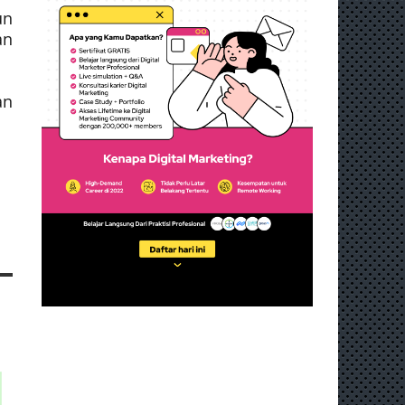
un
an
an