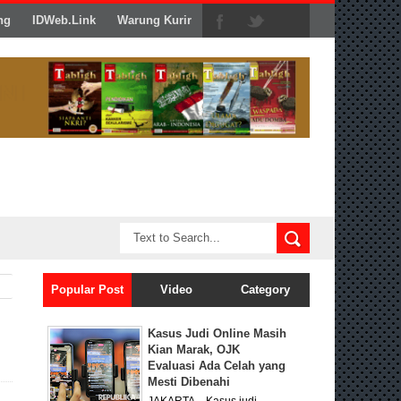
ng
IDWeb.Link
Warung Kurir
Popular Post
Video
Category
Kasus Judi Online Masih
Kian Marak, OJK
Evaluasi Ada Celah yang
Mesti Dibenahi
JAKARTA – Kasus judi