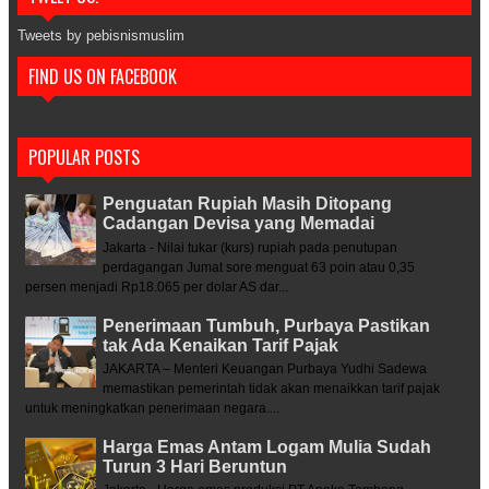
Tweets by pebisnismuslim
FIND US ON FACEBOOK
POPULAR POSTS
Penguatan Rupiah Masih Ditopang
Cadangan Devisa yang Memadai
Jakarta - Nilai tukar (kurs) rupiah pada penutupan
perdagangan Jumat sore menguat 63 poin atau 0,35
persen menjadi Rp18.065 per dolar AS dar...
Penerimaan Tumbuh, Purbaya Pastikan
tak Ada Kenaikan Tarif Pajak
JAKARTA – Menteri Keuangan Purbaya Yudhi Sadewa
memastikan pemerintah tidak akan menaikkan tarif pajak
untuk meningkatkan penerimaan negara....
Harga Emas Antam Logam Mulia Sudah
Turun 3 Hari Beruntun