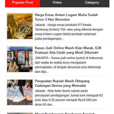
Popular Post
Video
Category
Harga Emas Antam Logam Mulia Sudah
Turun 3 Hari Beruntun
Jakarta - Harga emas produksi PT Aneka
Tambang (Antam) Tbk. atau yang dikenal dengan
emas Antam Logam Mulia kembali melemah
pada perdagangan...
Kasus Judi Online Masih Kian Marak, OJK
Evaluasi Ada Celah yang Mesti Dibenahi
JAKARTA – Kasus judi online (judol) di Indonesia
dari waktu ke waktu terus mengalami
peningkatan, di tengah derasnya arus teknologi
dan digi...
Penguatan Rupiah Masih Ditopang
Cadangan Devisa yang Memadai
Jakarta - Nilai tukar (kurs) rupiah pada
penutupan perdagangan Jumat sore menguat 63
poin atau 0,35 persen menjadi Rp18.065 per
dolar AS dar...