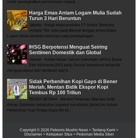
untuk meningkatkan penerimaan negara....
Harga Emas Antam Logam Mulia Sudah
Turun 3 Hari Beruntun
Jakarta - Harga emas produksi PT Aneka Tambang
(Antam) Tbk. atau yang dikenal dengan emas Antam
Logam Mulia kembali melemah pada perdagangan...
IHSG Berpotensi Menguat Seiring
Sentimen Domestik dan Global
Jakarta - Indeks Harga Saham Gabungan (IHSG) Bursa
Efek Indonesia (BEI) pada Selasa berpotensi bergerak
menguat dipicu oleh sentimen dari ti...
Sidak Perbenihan Kopi Gayo di Bener
Meriah, Mentan Bidik Ekspor Kopi
Tembus Rp 100 Triliun
BENER MERIAH - Menteri Pertanian (Mentan) Andi
Amran Sulaiman melakukan inspeksi mendadak (sidak) ke Kebun
Perbenihan Kopi Rimba Raya KM 60,...
Copyright ©
2026
Pebisnis Muslim News
> Tentang Kami
>
Disclaimer
> Kebijakan Situs
> Pedoman Media Siber