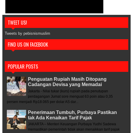
TWEET US!
Tweets by pebisnismuslim
FIND US ON FACEBOOK
POPULAR POSTS
Penguatan Rupiah Masih Ditopang
Cadangan Devisa yang Memadai
Jakarta - Nilai tukar (kurs) rupiah pada penutupan
perdagangan Jumat sore menguat 63 poin atau 0,35
persen menjadi Rp18.065 per dolar AS dar...
Penerimaan Tumbuh, Purbaya Pastikan
tak Ada Kenaikan Tarif Pajak
JAKARTA – Menteri Keuangan Purbaya Yudhi Sadewa
memastikan pemerintah tidak akan menaikkan tarif pajak