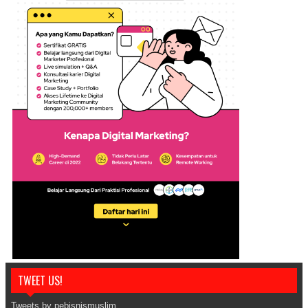
TWEET US!
Tweets by pebisnismuslim