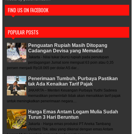
FIND US ON FACEBOOK
POPULAR POSTS
Penguatan Rupiah Masih Ditopang
Cadangan Devisa yang Memadai
Jakarta - Nilai tukar (kurs) rupiah pada penutupan
perdagangan Jumat sore menguat 63 poin atau 0,35
persen menjadi Rp18.065 per dolar AS dar...
Penerimaan Tumbuh, Purbaya Pastikan
tak Ada Kenaikan Tarif Pajak
JAKARTA – Menteri Keuangan Purbaya Yudhi Sadewa
memastikan pemerintah tidak akan menaikkan tarif pajak
untuk meningkatkan penerimaan negara....
Harga Emas Antam Logam Mulia Sudah
Turun 3 Hari Beruntun
Jakarta - Harga emas produksi PT Aneka Tambang
(Antam) Tbk. atau yang dikenal dengan emas Antam