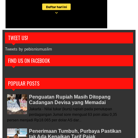
TWEET US!
Tweets by pebisnismuslim
FIND US ON FACEBOOK
POPULAR POSTS
Penguatan Rupiah Masih Ditopang
Cadangan Devisa yang Memadai
Jakarta - Nilai tukar (kurs) rupiah pada penutupan
perdagangan Jumat sore menguat 63 poin atau 0,35
persen menjadi Rp18.065 per dolar AS dar...
Penerimaan Tumbuh, Purbaya Pastikan
tak Ada Kenaikan Tarif Pajak