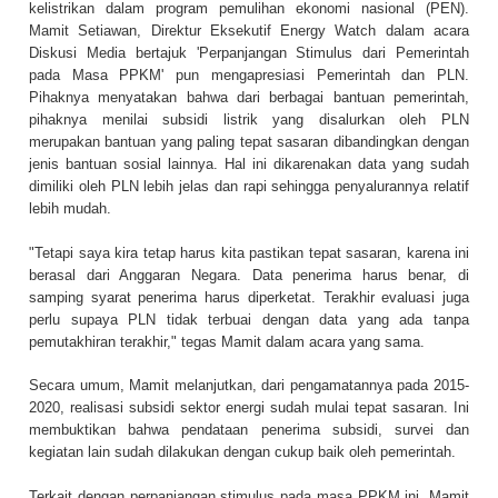
kelistrikan dalam program pemulihan ekonomi nasional (PEN).
Mamit Setiawan, Direktur Eksekutif Energy Watch dalam acara
Diskusi Media bertajuk 'Perpanjangan Stimulus dari Pemerintah
pada Masa PPKM' pun mengapresiasi Pemerintah dan PLN.
Pihaknya menyatakan bahwa dari berbagai bantuan pemerintah,
pihaknya menilai subsidi listrik yang disalurkan oleh PLN
merupakan bantuan yang paling tepat sasaran dibandingkan dengan
jenis bantuan sosial lainnya. Hal ini dikarenakan data yang sudah
dimiliki oleh PLN lebih jelas dan rapi sehingga penyalurannya relatif
lebih mudah.
"Tetapi saya kira tetap harus kita pastikan tepat sasaran, karena ini
berasal dari Anggaran Negara. Data penerima harus benar, di
samping syarat penerima harus diperketat. Terakhir evaluasi juga
perlu supaya PLN tidak terbuai dengan data yang ada tanpa
pemutakhiran terakhir," tegas Mamit dalam acara yang sama.
Secara umum, Mamit melanjutkan, dari pengamatannya pada 2015-
2020, realisasi subsidi sektor energi sudah mulai tepat sasaran. Ini
membuktikan bahwa pendataan penerima subsidi, survei dan
kegiatan lain sudah dilakukan dengan cukup baik oleh pemerintah.
Terkait dengan perpanjangan stimulus pada masa PPKM ini, Mamit