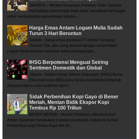
JAKARTA – Menteri Keuangan Purbaya Yudhi Sadewa
memastikan pemerintah tidak akan menaikkan tarif pajak
untuk meningkatkan penerimaan negara....
Harga Emas Antam Logam Mulia Sudah
Turun 3 Hari Beruntun
Jakarta - Harga emas produksi PT Aneka Tambang
(Antam) Tbk. atau yang dikenal dengan emas Antam
Logam Mulia kembali melemah pada perdagangan...
IHSG Berpotensi Menguat Seiring
Sentimen Domestik dan Global
Jakarta - Indeks Harga Saham Gabungan (IHSG) Bursa
Efek Indonesia (BEI) pada Selasa berpotensi bergerak
menguat dipicu oleh sentimen dari ti...
Sidak Perbenihan Kopi Gayo di Bener
Meriah, Mentan Bidik Ekspor Kopi
Tembus Rp 100 Triliun
BENER MERIAH - Menteri Pertanian (Mentan) Andi
Amran Sulaiman melakukan inspeksi mendadak (sidak) ke Kebun
Perbenihan Kopi Rimba Raya KM 60,...