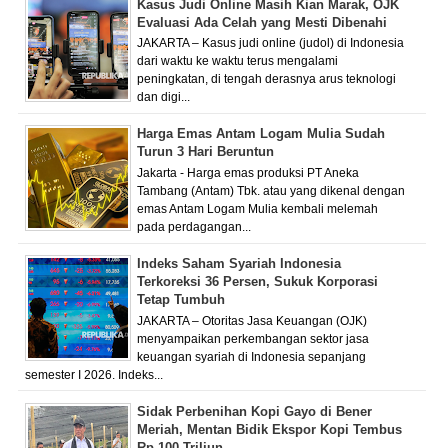
Kasus Judi Online Masih Kian Marak, OJK
Evaluasi Ada Celah yang Mesti Dibenahi
JAKARTA – Kasus judi online (judol) di Indonesia
dari waktu ke waktu terus mengalami
peningkatan, di tengah derasnya arus teknologi
dan digi...
Harga Emas Antam Logam Mulia Sudah
Turun 3 Hari Beruntun
Jakarta - Harga emas produksi PT Aneka
Tambang (Antam) Tbk. atau yang dikenal dengan
emas Antam Logam Mulia kembali melemah
pada perdagangan...
Indeks Saham Syariah Indonesia
Terkoreksi 36 Persen, Sukuk Korporasi
Tetap Tumbuh
JAKARTA – Otoritas Jasa Keuangan (OJK)
menyampaikan perkembangan sektor jasa
keuangan syariah di Indonesia sepanjang
semester I 2026. Indeks...
Sidak Perbenihan Kopi Gayo di Bener
Meriah, Mentan Bidik Ekspor Kopi Tembus
Rp 100 Triliun