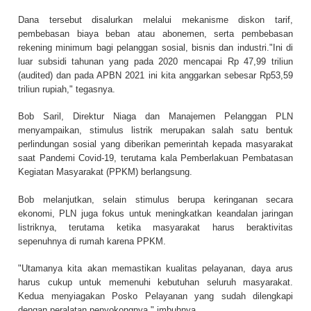
Dana tersebut disalurkan melalui mekanisme diskon tarif,
pembebasan biaya beban atau abonemen, serta pembebasan
rekening minimum bagi pelanggan sosial, bisnis dan industri."Ini di
luar subsidi tahunan yang pada 2020 mencapai Rp 47,99 triliun
(audited) dan pada APBN 2021 ini kita anggarkan sebesar Rp53,59
triliun rupiah," tegasnya.
Bob Saril, Direktur Niaga dan Manajemen Pelanggan PLN
menyampaikan, stimulus listrik merupakan salah satu bentuk
perlindungan sosial yang diberikan pemerintah kepada masyarakat
saat Pandemi Covid-19, terutama kala Pemberlakuan Pembatasan
Kegiatan Masyarakat (PPKM) berlangsung.
Bob melanjutkan, selain stimulus berupa keringanan secara
ekonomi, PLN juga fokus untuk meningkatkan keandalan jaringan
listriknya, terutama ketika masyarakat harus beraktivitas
sepenuhnya di rumah karena PPKM.
"Utamanya kita akan memastikan kualitas pelayanan, daya arus
harus cukup untuk memenuhi kebutuhan seluruh masyarakat.
Kedua menyiagakan Posko Pelayanan yang sudah dilengkapi
dengan peralatan penyokongnya," imbuhnya.