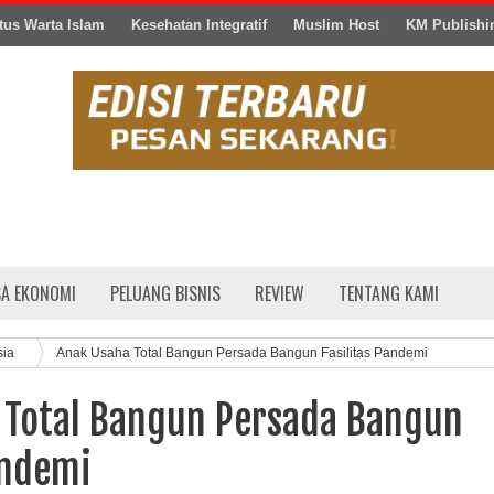
tus Warta Islam
Kesehatan Integratif
Muslim Host
KM Publishi
SA EKONOMI
PELUANG BISNIS
REVIEW
TENTANG KAMI
sia
Anak Usaha Total Bangun Persada Bangun Fasilitas Pandemi
 Total Bangun Persada Bangun
andemi