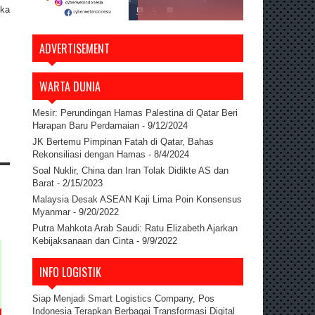
eka
ADVERTISEMENT
WARTA DUNIA
Mesir: Perundingan Hamas Palestina di Qatar Beri
Harapan Baru Perdamaian
- 9/12/2024
JK Bertemu Pimpinan Fatah di Qatar, Bahas
Rekonsiliasi dengan Hamas
- 8/4/2024
Soal Nuklir, China dan Iran Tolak Didikte AS dan
Barat
- 2/15/2023
Malaysia Desak ASEAN Kaji Lima Poin Konsensus
Myanmar
- 9/20/2022
Putra Mahkota Arab Saudi: Ratu Elizabeth Ajarkan
Kebijaksanaan dan Cinta
- 9/9/2022
INFO LOGISTIK
Siap Menjadi Smart Logistics Company, Pos
Indonesia Terapkan Berbagai Transformasi Digital