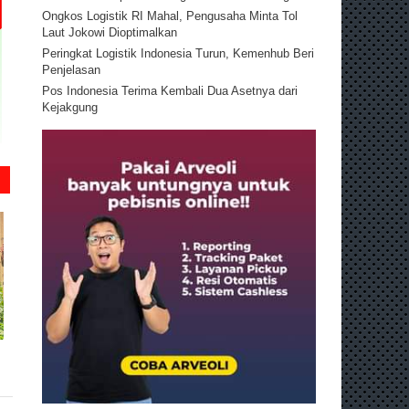
Ongkos Logistik RI Mahal, Pengusaha Minta Tol
Laut Jokowi Dioptimalkan
Peringkat Logistik Indonesia Turun, Kemenhub Beri
Penjelasan
Pos Indonesia Terima Kembali Dua Asetnya dari
Kejakgung