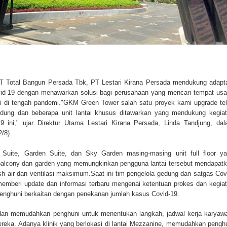
T Total Bangun Persada Tbk, PT Lestari Kirana Persada mendukung adapt
id-19 dengan menawarkan solusi bagi perusahaan yang mencari tempat us
i di tengah pandemi."GKM Green Tower salah satu proyek kami upgrade te
gedung dan beberapa unit lantai khusus ditawarkan yang mendukung kegia
 ini," ujar Direktur Utama Lestari Kirana Persada, Linda Tandjung, da
/8).
 Suite, Garden Suite, dan Sky Garden masing-masing unit full floor y
 balcony dan garden yang memungkinkan pengguna lantai tersebut mendapat
sh air dan ventilasi maksimum.Saat ini tim pengelola gedung dan satgas Cov
 memberi update dan informasi terbaru mengenai ketentuan prokes dan kegia
enghuni berkaitan dengan penekanan jumlah kasus Covid-19.
dan memudahkan penghuni untuk menentukan langkah, jadwal kerja karyaw
reka. Adanya klinik yang berlokasi di lantai Mezzanine, memudahkan pengh