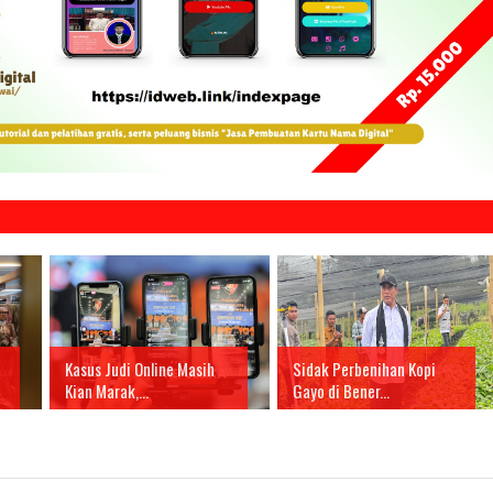
Kasus Judi Online Masih
Sidak Perbenihan Kopi
Kian Marak,...
Gayo di Bener...