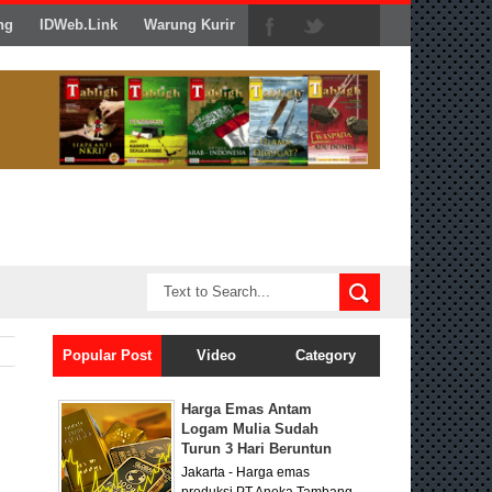
ng
IDWeb.Link
Warung Kurir
Popular Post
Video
Category
Harga Emas Antam
Logam Mulia Sudah
Turun 3 Hari Beruntun
Jakarta - Harga emas
produksi PT Aneka Tambang