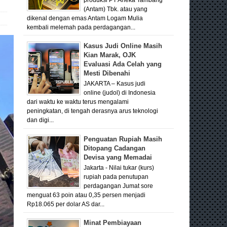
(Antam) Tbk. atau yang
dikenal dengan emas Antam Logam Mulia
kembali melemah pada perdagangan...
Kasus Judi Online Masih
Kian Marak, OJK
Evaluasi Ada Celah yang
Mesti Dibenahi
JAKARTA – Kasus judi
online (judol) di Indonesia
dari waktu ke waktu terus mengalami
peningkatan, di tengah derasnya arus teknologi
dan digi...
Penguatan Rupiah Masih
Ditopang Cadangan
Devisa yang Memadai
Jakarta - Nilai tukar (kurs)
rupiah pada penutupan
perdagangan Jumat sore
menguat 63 poin atau 0,35 persen menjadi
Rp18.065 per dolar AS dar...
Minat Pembiayaan