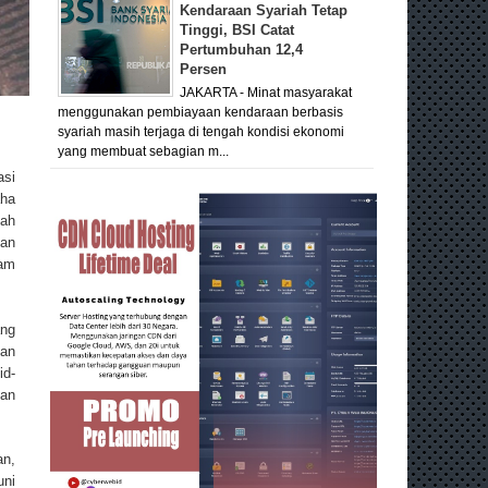
Kendaraan Syariah Tetap
Tinggi, BSI Catat
Pertumbuhan 12,4
Persen
JAKARTA - Minat masyarakat
menggunakan pembiayaan kendaraan berbasis
syariah masih terjaga di tengah kondisi ekonomi
yang membuat sebagian m...
asi
aha
lah
tan
lam
ang
kan
id-
tan
an,
uni