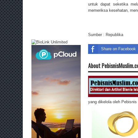
untuk dapat seketika me
memeriksa kesehatan, menga
Sumber :
Republika
Share on Facebook
About PebisnisMuslim.
yang dikelola oleh Pebisni