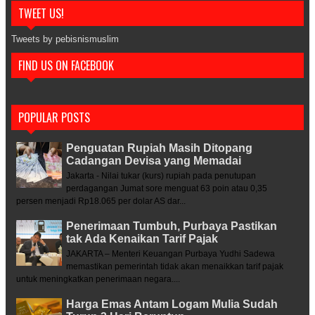
TWEET US!
Tweets by pebisnismuslim
FIND US ON FACEBOOK
POPULAR POSTS
Penguatan Rupiah Masih Ditopang
Cadangan Devisa yang Memadai
Jakarta - Nilai tukar (kurs) rupiah pada penutupan
perdagangan Jumat sore menguat 63 poin atau 0,35
persen menjadi Rp18.065 per dolar AS dar...
Penerimaan Tumbuh, Purbaya Pastikan
tak Ada Kenaikan Tarif Pajak
JAKARTA – Menteri Keuangan Purbaya Yudhi Sadewa
memastikan pemerintah tidak akan menaikkan tarif pajak
untuk meningkatkan penerimaan negara....
Harga Emas Antam Logam Mulia Sudah