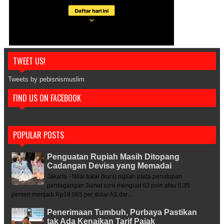
TWEET US!
Tweets by pebisnismuslim
FIND US ON FACEBOOK
POPULAR POSTS
Penguatan Rupiah Masih Ditopang
Cadangan Devisa yang Memadai
Jakarta - Nilai tukar (kurs) rupiah pada penutupan
perdagangan Jumat sore menguat 63 poin atau 0,35
persen menjadi Rp18.065 per dolar AS dar...
Penerimaan Tumbuh, Purbaya Pastikan
tak Ada Kenaikan Tarif Pajak