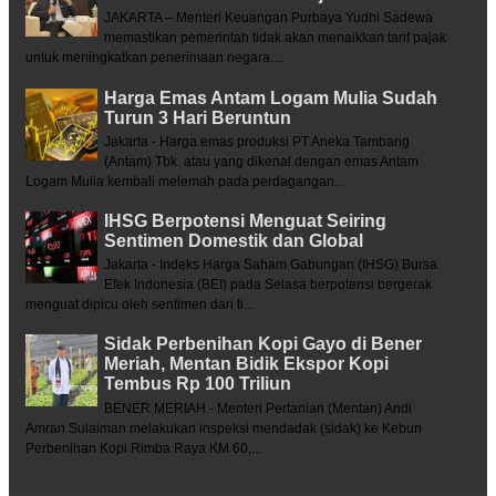
JAKARTA – Menteri Keuangan Purbaya Yudhi Sadewa
memastikan pemerintah tidak akan menaikkan tarif pajak
untuk meningkatkan penerimaan negara....
Harga Emas Antam Logam Mulia Sudah
Turun 3 Hari Beruntun
Jakarta - Harga emas produksi PT Aneka Tambang
(Antam) Tbk. atau yang dikenal dengan emas Antam
Logam Mulia kembali melemah pada perdagangan...
IHSG Berpotensi Menguat Seiring
Sentimen Domestik dan Global
Jakarta - Indeks Harga Saham Gabungan (IHSG) Bursa
Efek Indonesia (BEI) pada Selasa berpotensi bergerak
menguat dipicu oleh sentimen dari ti...
Sidak Perbenihan Kopi Gayo di Bener
Meriah, Mentan Bidik Ekspor Kopi
Tembus Rp 100 Triliun
BENER MERIAH - Menteri Pertanian (Mentan) Andi
Amran Sulaiman melakukan inspeksi mendadak (sidak) ke Kebun
Perbenihan Kopi Rimba Raya KM 60,...