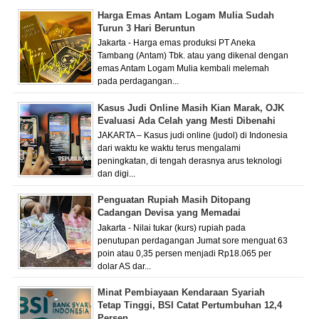
Harga Emas Antam Logam Mulia Sudah
Turun 3 Hari Beruntun
Jakarta - Harga emas produksi PT Aneka
Tambang (Antam) Tbk. atau yang dikenal dengan
emas Antam Logam Mulia kembali melemah
pada perdagangan...
Kasus Judi Online Masih Kian Marak, OJK
Evaluasi Ada Celah yang Mesti Dibenahi
JAKARTA – Kasus judi online (judol) di Indonesia
dari waktu ke waktu terus mengalami
peningkatan, di tengah derasnya arus teknologi
dan digi...
Penguatan Rupiah Masih Ditopang
Cadangan Devisa yang Memadai
Jakarta - Nilai tukar (kurs) rupiah pada
penutupan perdagangan Jumat sore menguat 63
poin atau 0,35 persen menjadi Rp18.065 per
dolar AS dar...
Minat Pembiayaan Kendaraan Syariah
Tetap Tinggi, BSI Catat Pertumbuhan 12,4
Persen