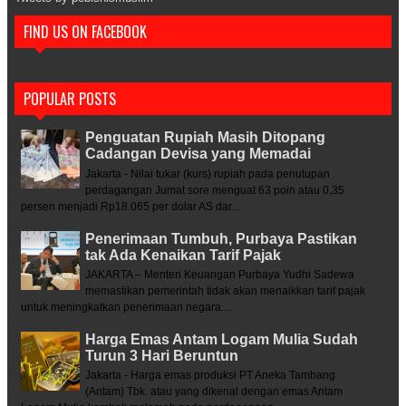
FIND US ON FACEBOOK
POPULAR POSTS
Penguatan Rupiah Masih Ditopang
Cadangan Devisa yang Memadai
Jakarta - Nilai tukar (kurs) rupiah pada penutupan
perdagangan Jumat sore menguat 63 poin atau 0,35
persen menjadi Rp18.065 per dolar AS dar...
Penerimaan Tumbuh, Purbaya Pastikan
tak Ada Kenaikan Tarif Pajak
JAKARTA – Menteri Keuangan Purbaya Yudhi Sadewa
memastikan pemerintah tidak akan menaikkan tarif pajak
untuk meningkatkan penerimaan negara....
Harga Emas Antam Logam Mulia Sudah
Turun 3 Hari Beruntun
Jakarta - Harga emas produksi PT Aneka Tambang
(Antam) Tbk. atau yang dikenal dengan emas Antam