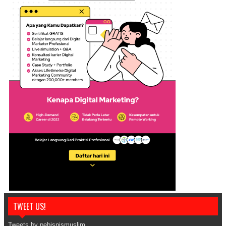
TWEET US!
Tweets by pebisnismuslim