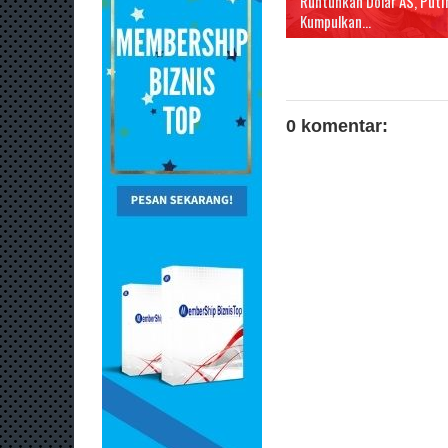
Runtuhkan Dolar AS, Puti
Kumpulkan...
0 komentar: