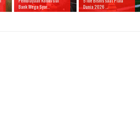
n
Pembiayaan Komersial
5 Ide Bisnis saat Piala
Bank Mega Syar...
Dunia 2026 ...