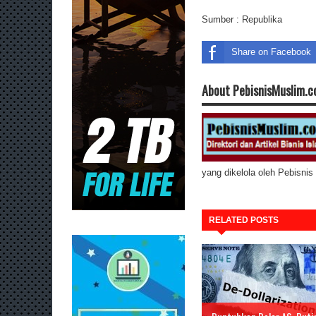
Sumber :
Republika
Share on Facebook
About PebisnisMuslim.
yang dikelola oleh Pebisni
RELATED POSTS