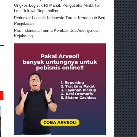
Ongkos Logistik RI Mahal, Pengusaha Minta Tol
Laut Jokowi Dioptimalkan
Peringkat Logistik Indonesia Turun, Kemenhub Beri
Penjelasan
Pos Indonesia Terima Kembali Dua Asetnya dari
Kejakgung