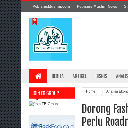
PebisnisMuslim.com
Pebisnis Muslim News
Si
BERITA
ARTIKEL
BISNIS
ANALI
Home
Analisa Ekon
JOIN FB GROUP
Wapres Ingatkan Perlu Roa
Dorong Fas
Perlu Road