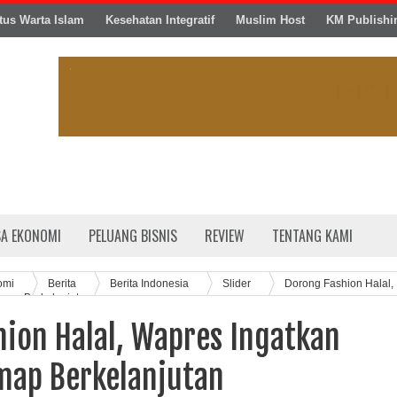
tus Warta Islam
Kesehatan Integratif
Muslim Host
KM Publishi
SA EKONOMI
PELUANG BISNIS
REVIEW
TENTANG KAMI
omi
Berita
Berita Indonesia
Slider
Dorong Fashion Halal,
dmap Berkelanjutan
hion Halal, Wapres Ingatkan
map Berkelanjutan