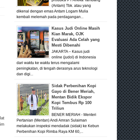
(Antam) Tbk. atau yang
dikenal dengan emas Antam Logam Mulia
kembali melemah pada perdagangan...
Kasus Judi Online Masih
Kian Marak, OJK
Evaluasi Ada Celah yang
Mesti Dibenahi
JAKARTA – Kasus judi
online (judol) di Indonesia
dari waktu ke waktu terus mengalami
peningkatan, di tengah derasnya arus teknologi
dan digi...
Sidak Perbenihan Kopi
Gayo di Bener Meriah,
Mentan Bidik Ekspor
Kopi Tembus Rp 100
Triliun
BENER MERIAH - Menteri
lat
Pertanian (Mentan) Andi Amran Sulaiman
lim
melakukan inspeksi mendadak (sidak) ke Kebun
Perbenihan Kopi Rimba Raya KM 60,...