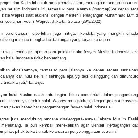
gangan dan Kadin ini untuk mengkoordinasikan, merangkum semua unsur un
n muslim Indonesia ini, termasuk peta jalannya (roadmap) ke depan sec
)," kata Wapres saat audiensi dengan Menteri Perdagangan Muhammad Lutfi 
di Kediaman Resmi Wapres, Jakarta, Selasa (29/3/2022).
n perencanaan, diperlukan juga mitigasi kendala yang mungkin dihada
pat dengan sigap menghadapi tantangan yang terjadi ke depan.
s usai mendengar laporan para pelaku usaha fesyen Muslim Indonesia terk
n halal Indonesia tidak berkembang.
asikan ekosistemnya, termasuk peta jalannya ke depan secara sustainab
dalanya dari hulu ke hilir sehingga apa yg tadi disinggung dan dimuncul
a tindaklanjuti," katanya.
esyen halal Muslim salah satu bagian fokus pemerintah dalam pengemban
iah, utamanya produk halal. Wapres mengatakan, dengan potensi masyara
i merupakan babak baru pengembangan fesyen halal Indonesia.
pres juga mendukung rencana diselenggarakannya Jakarta Muslim Fash
mendatang. Ia pun kembali menekankan agar Menteri Perdagangan da
 pihak-pihak terkait untuk kelancaran penyelenggaraan acara ini.