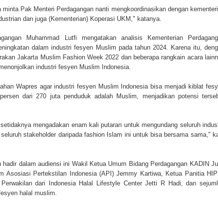
minta Pak Menteri Perdagangan nanti mengkoordinasikan dengan kementer
ndustrian dan juga (Kementerian) Koperasi UKM," katanya.
agangan Muhammad Lutfi mengatakan analisis Kementerian Perdagang
eningkatan dalam industri fesyen Muslim pada tahun 2024. Karena itu, den
arakan Jakarta Muslim Fashion Week 2022 dan beberapa rangkain acara lain
enonjolkan industri fesyen Muslim Indonesia.
 arahan Wapres agar industri fesyen Muslim Indonesia bisa menjadi kiblat fes
persen dari 270 juta penduduk adalah Muslim, menjadikan potensi terse
 setidaknya mengadakan enam kali putaran untuk mengundang seluruh indust
seluruh stakeholder daripada fashion Islam ini untuk bisa bersama sama," k
n hadir dalam audiensi ini Wakil Ketua Umum Bidang Perdagangan KADIN J
Asosiasi Pertekstilan Indonesia (API) Jemmy Kartiwa, Ketua Panitia HI
Perwakilan dari Indonesia Halal Lifestyle Center Jetti R Hadi, dan sejum
fesyen halal muslim.