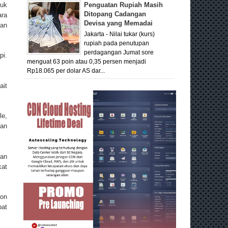
tuk
Penguatan Rupiah Masih
Ditopang Cadangan
ara
Devisa yang Memadai
dan
Jakarta - Nilai tukar (kurs)
rupiah pada penutupan
perdagangan Jumat sore
pi.
menguat 63 poin atau 0,35 persen menjadi
Rp18.065 per dolar AS dar...
ait
le,
kan
gan
kat
ion
pat