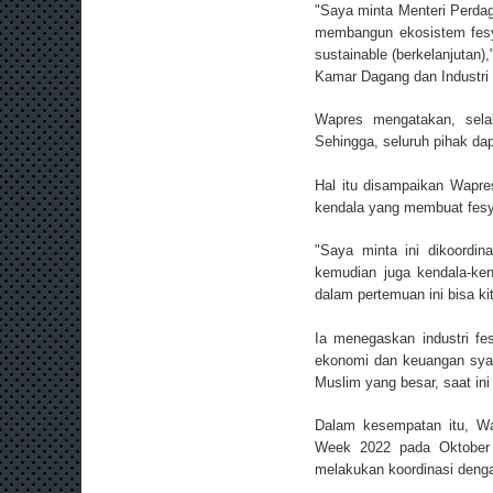
"Saya minta Menteri Perda
membangun ekosistem fesye
sustainable (berkelanjutan
Kamar Dagang dan Industri 
Wapres mengatakan, selai
Sehingga, seluruh pihak da
Hal itu disampaikan Wapre
kendala yang membuat fesye
"Saya minta ini dikoordin
kemudian juga kendala-ken
dalam pertemuan ini bisa kit
Ia menegaskan industri f
ekonomi dan keuangan syar
Muslim yang besar, saat in
Dalam kesempatan itu, Wa
Week 2022 pada Oktober 
melakukan koordinasi dengan