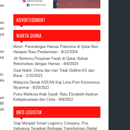
ian
ADVERTISEMENT
an
gan
nya
WARTA DUNIA
Mesir: Perundingan Hamas Palestina di Qatar Beri
yen
Harapan Baru Perdamaian
- 9/12/2024
but
JK Bertemu Pimpinan Fatah di Qatar, Bahas
Rekonsiliasi dengan Hamas
- 8/4/2024
Soal Nuklir, China dan Iran Tolak Didikte AS dan
ri,
Barat
- 2/15/2023
ata
Malaysia Desak ASEAN Kaji Lima Poin Konsensus
Myanmar
- 9/20/2022
Putra Mahkota Arab Saudi: Ratu Elizabeth Ajarkan
uan
Kebijaksanaan dan Cinta
- 9/9/2022
PMI
lah
INFO LOGISTIK
Siap Menjadi Smart Logistics Company, Pos
Indonesia Terapkan Berbagai Transformasi Digital