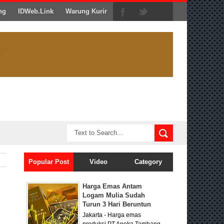
ng
IDWeb.Link
Warung Kurir
Popular Post
Video
Category
Harga Emas Antam
Logam Mulia Sudah
Turun 3 Hari Beruntun
Jakarta - Harga emas
produksi PT Aneka Tambang