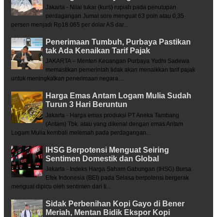
Jakarta - Nilai tukar (kurs) rupiah pada penutupan
perdagangan Jumat sore menguat 63 poin atau 0,35
persen menjadi Rp18.065 per dolar AS dar...
Penerimaan Tumbuh, Purbaya Pastikan
tak Ada Kenaikan Tarif Pajak
JAKARTA – Menteri Keuangan Purbaya Yudhi Sadewa
memastikan pemerintah tidak akan menaikkan tarif pajak
untuk meningkatkan penerimaan negara....
Harga Emas Antam Logam Mulia Sudah
Turun 3 Hari Beruntun
Jakarta - Harga emas produksi PT Aneka Tambang
(Antam) Tbk. atau yang dikenal dengan emas Antam
Logam Mulia kembali melemah pada perdagangan...
IHSG Berpotensi Menguat Seiring
Sentimen Domestik dan Global
Jakarta - Indeks Harga Saham Gabungan (IHSG) Bursa
Efek Indonesia (BEI) pada Selasa berpotensi bergerak
menguat dipicu oleh sentimen dari ti...
Sidak Perbenihan Kopi Gayo di Bener
Meriah, Mentan Bidik Ekspor Kopi